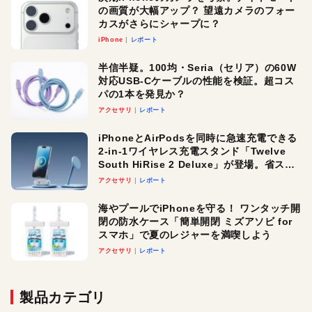
の画質が大幅アップ？ 望遠カメラのフォー
カスがさらにシャープに？
iPhone
レポート
半信半疑。100均・Seria（セリア）の60W
対応USB-Cケーブルの性能を検証。超コス
パの1本を発見か？
アクセサリ
レポート
iPhoneとAirPodsを同時に急速充電できる
2-in-1ワイヤレス充電スタンド「Twelve
South HiRise 2 Deluxe」が登場。省スペ
ースでおしゃれに充電したい人にオスス
アクセサリ
レポート
メ！
海やプールでiPhoneを守る！ ワンタッチ開
閉の防水ケース「簡単開閉 ミズアソビ for
スマホ」で夏のレジャーを満喫しよう
アクセサリ
レポート
製品カテゴリ