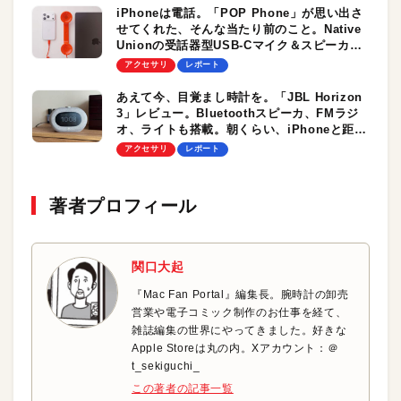
iPhoneは電話。「POP Phone」が思い出さ
せてくれた、そんな当たり前のこと。Native
Unionの受話器型USB-Cマイク＆スピーカを
実機レビュー。MacやiPadとも使えるぞ！
アクセサリ
レポート
あえて今、目覚まし時計を。「JBL Horizon
3」レビュー。Bluetoothスピーカ、FMラジ
オ、ライトも搭載。朝くらい、iPhoneと距離
を置いてもいいんじゃない？
アクセサリ
レポート
著者プロフィール
関口大起
『Mac Fan Portal』編集長。腕時計の卸売
営業や電子コミック制作のお仕事を経て、
雑誌編集の世界にやってきました。好きな
Apple Storeは丸の内。Xアカウント：＠
t_sekiguchi_
この著者の記事一覧