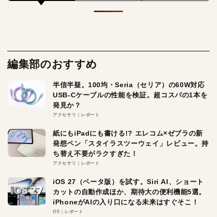
編集部のおすすめ
半信半疑。100均・Seria（セリア）の60W対応
USB-Cケーブルの性能を検証。超コスパの1本を
発見か？
アクセサリ
レポート
紙にもiPadにも書ける!? エレコム×ゼブラの新
発想ペン「スタイラスツーウェイ」レビュー。持
ち替え不要がラクすぎた！
アクセサリ
レポート
iOS 27（ベータ版）を試す。Siri AI、ショート
カットの自動作成ほか、期待大の便利機能5選。
iPhoneがAIの入り口になる未来はすぐそこ！
OS
レポート