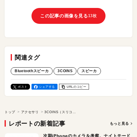
この記事の画像を見る
13枚
関連タグ
Bluetoothスピーカ
3COINS
スピーカ
ポスト
シェアする
URLのコピー
トップ
アクセサリ
3COINS（スリコ）のメガネはスピーカ搭載。音楽やラジオの“ながら聴き”に最適！ 「オーディオPCグラス」＆「オーディオカラーグラス」をレビュー
レポートの新着記事
もっと見る
次期iPhoneのカメラを考察。ナイトモード