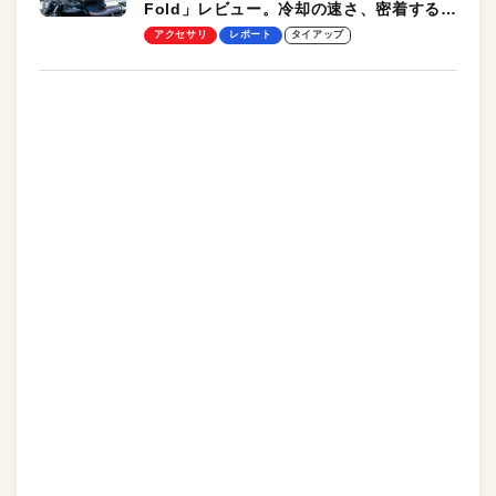
Fold」レビュー。冷却の速さ、密着する冷
却プレート、シンプルな操作性がグッド！
アクセサリ
レポート
タイアップ