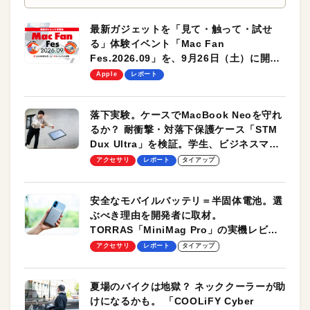
最新ガジェットを「見て・触って・試せ
る」体験イベント「Mac Fan
Fes.2026.09」を、9月26日（土）に開催
します！
Apple
レポート
落下実験。ケースでMacBook Neoを守れ
るか？ 耐衝撃・対落下保護ケース「STM
Dux Ultra」を検証。学生、ビジネスマン
のモバイルユースに最適！
アクセサリ
レポート
タイアップ
安全なモバイルバッテリ＝半固体電池。選
ぶべき理由を開発者に取材。
TORRAS「MiniMag Pro」の実機レビュ
ーも
アクセサリ
レポート
タイアップ
夏場のバイクは地獄？ ネッククーラーが助
けになるかも。 「COOLiFY Cyber