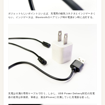
ガジェットらしいポイントといえば、充電用の磁気コネクタとインジゲータく
らい。インジゲータは、Bluetoothのペアリング時や電源オン時に点灯する。
充電は付属の専用ケーブルで行う。しかし、USB Power Delivery対応の充電
器の使用は非推奨。筆者は、過去iPhoneに付属していた充電器を使った。