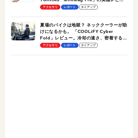
ーも
アクセサリ
レポート
タイアップ
夏場のバイクは地獄？ ネッククーラーが助
けになるかも。 「COOLiFY Cyber
Fold」レビュー。冷却の速さ、密着する冷
却プレート、シンプルな操作性がグッド！
アクセサリ
レポート
タイアップ