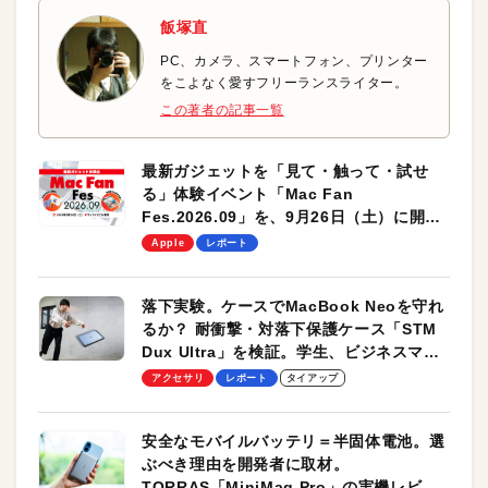
飯塚直
PC、カメラ、スマートフォン、プリンター
をこよなく愛すフリーランスライター。
この著者の記事一覧
最新ガジェットを「見て・触って・試せ
る」体験イベント「Mac Fan
Fes.2026.09」を、9月26日（土）に開催
します！
Apple
レポート
落下実験。ケースでMacBook Neoを守れ
るか？ 耐衝撃・対落下保護ケース「STM
Dux Ultra」を検証。学生、ビジネスマン
のモバイルユースに最適！
アクセサリ
レポート
タイアップ
安全なモバイルバッテリ＝半固体電池。選
ぶべき理由を開発者に取材。
TORRAS「MiniMag Pro」の実機レビュ