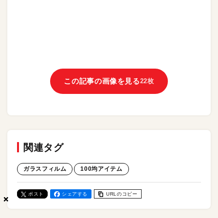
この記事の画像を見る
22枚
関連タグ
ガラスフィルム
100均アイテム
ポスト
シェアする
URLのコピー
×
×
×