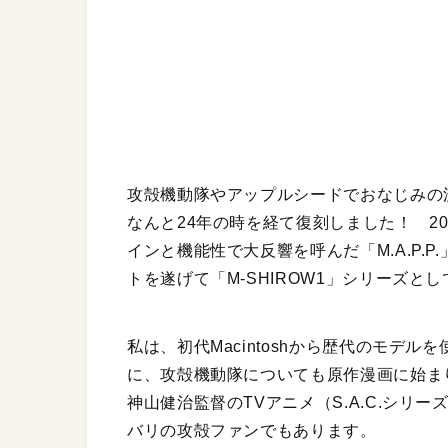
攻殻機動隊やアップルシードでおなじみの
なんと24年の時を経て復刻しました！ 2
インと機能性で大反響を呼んだ「M.A.P.
トを遂げて「M-SHIROW1」シリーズと
私は、初代Macintoshから歴代のモデル
に、攻殻機動隊についても原作漫画に始まり、押
神山健治監督のTVアニメ（S.A.C.シリーズ
バリの攻殻ファンでもあります。