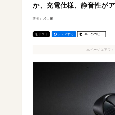
か、充電仕様、静音性が
著者：
松山茂
ポスト
シェアする
URLのコピー
本ページはアフィ