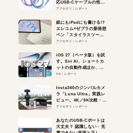
応USB-Cケーブルの性能
を検証。超コスパの1本を
アクセサリ
レポート
発見か？
紙にもiPadにも書ける!?
エレコム×ゼブラの新発想
ペン「スタイラスツーウ
ェイ」レビュー。持ち替
アクセサリ
レポート
え不要がラクすぎた！
iOS 27（ベータ版）を試
す。Siri AI、ショートカ
ットの自動作成ほか、期
待大の便利機能5選。
OS
レポート
iPhoneがAIの入り口にな
る未来はすぐそこ！
Insta360のジンバルカメ
ラ「Luna Ultra」実践レ
ビュー。4K／8K比較・ズ
ーム・夜間撮影をチェッ
アクセサリ
レポート
ク
あなたのUSB-Cポートは
大丈夫？ 認識しない・充
電できない原因と正しい