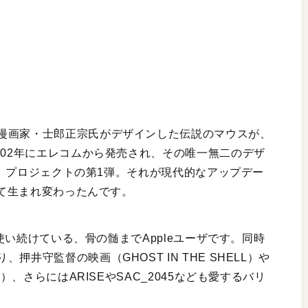
漫画家・士郎正宗氏がデザインした伝説のマウスが、
002年にエレコムから発売され、その唯一無二のデザ
P.」プロジェクトの第1弾。それが現代的なアップデー
して生まれ変わったんです。
を使い続けている、骨の髄までAppleユーザです。同時
井守監督の映画（GHOST IN THE SHELL）や
）、さらにはARISEやSAC_2045なども愛するバリ