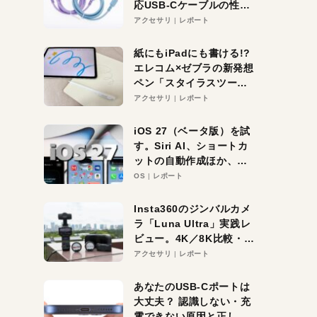
応USB-Cケーブルの性能
を検証。超コスパの1本を
アクセサリ
レポート
発見か？
紙にもiPadにも書ける!?
エレコム×ゼブラの新発想
ペン「スタイラスツーウ
ェイ」レビュー。持ち替
アクセサリ
レポート
え不要がラクすぎた！
iOS 27（ベータ版）を試
す。Siri AI、ショートカ
ットの自動作成ほか、期
待大の便利機能5選。
OS
レポート
iPhoneがAIの入り口にな
る未来はすぐそこ！
Insta360のジンバルカメ
ラ「Luna Ultra」実践レ
ビュー。4K／8K比較・ズ
ーム・夜間撮影をチェッ
アクセサリ
レポート
ク
あなたのUSB-Cポートは
大丈夫？ 認識しない・充
電できない原因と正しい