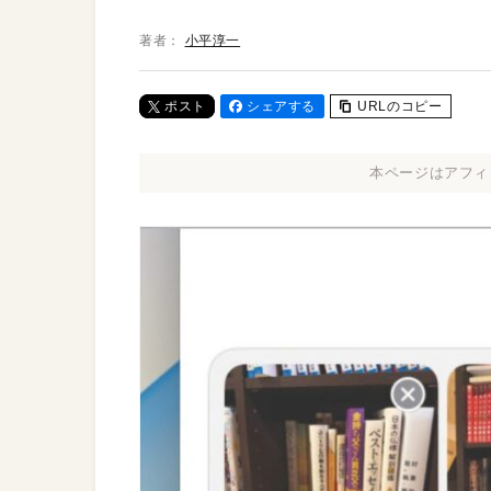
著者：
小平淳一
ポスト
シェアする
URLのコピー
本ページはアフィ