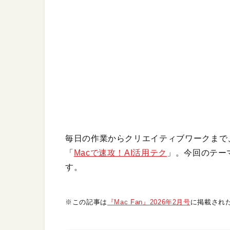
毎日の作業からクリエイティブワークまで、
「
Macで速攻！AI活用テク
」。今回のテーマ
す。
※この記事は
『Mac Fan』2026年2月号
に掲載され