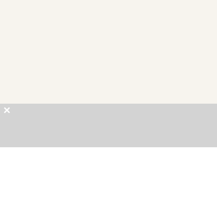
×
×
×