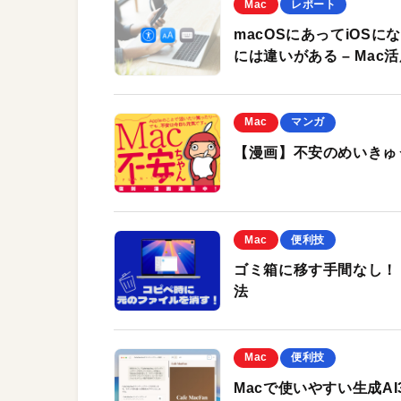
Mac
レポート
macOSにあってiOS
には違いがある – Mac
Mac
マンガ
【漫画】不安のめいきゅう
Mac
便利技
ゴミ箱に移す手間なし！
法
Mac
便利技
Macで使いやすい生成AI3選