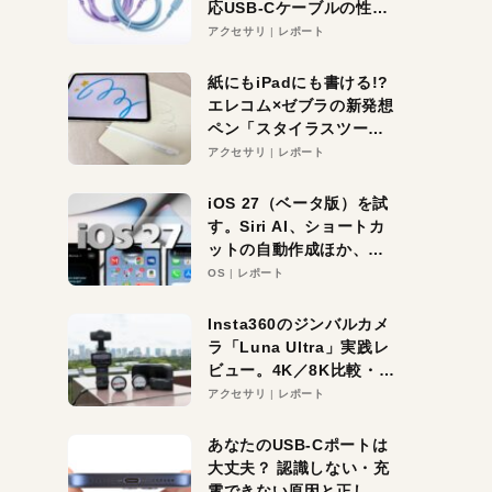
応USB-Cケーブルの性能
を検証。超コスパの1本を
アクセサリ
レポート
発見か？
紙にもiPadにも書ける!?
エレコム×ゼブラの新発想
ペン「スタイラスツーウ
ェイ」レビュー。持ち替
アクセサリ
レポート
え不要がラクすぎた！
iOS 27（ベータ版）を試
す。Siri AI、ショートカ
ットの自動作成ほか、期
待大の便利機能5選。
OS
レポート
iPhoneがAIの入り口にな
る未来はすぐそこ！
Insta360のジンバルカメ
ラ「Luna Ultra」実践レ
ビュー。4K／8K比較・ズ
ーム・夜間撮影をチェッ
アクセサリ
レポート
ク
あなたのUSB-Cポートは
大丈夫？ 認識しない・充
電できない原因と正しい