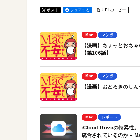
ポスト
シェアする
URLのコピー
Mac
マンガ
【漫画】ちょっとおちゃ
【第106話】
Mac
マンガ
【漫画】おどろきのしん
Mac
レポート
iCloud Driveの
統合されているのか – M