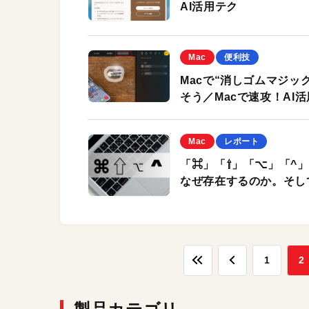
AI活用テク
Mac
便利技
Macで“消しゴムマジッ
そう／Macで速攻！AI
Mac
レポート
「⌘」「⇧」「⌥」「^」
なぜ存在するのか。そし
1
2