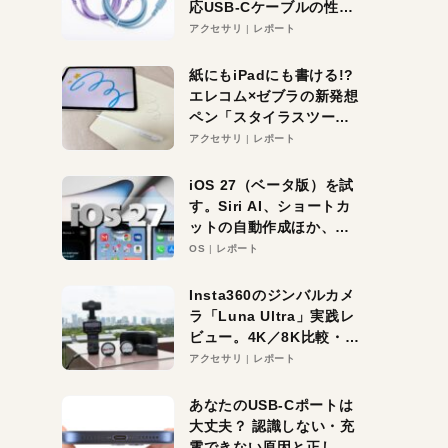
応USB-Cケーブルの性能
を検証。超コスパの1本を
アクセサリ
レポート
発見か？
紙にもiPadにも書ける!?
エレコム×ゼブラの新発想
ペン「スタイラスツーウ
ェイ」レビュー。持ち替
アクセサリ
レポート
え不要がラクすぎた！
iOS 27（ベータ版）を試
す。Siri AI、ショートカ
ットの自動作成ほか、期
待大の便利機能5選。
OS
レポート
iPhoneがAIの入り口にな
る未来はすぐそこ！
Insta360のジンバルカメ
ラ「Luna Ultra」実践レ
ビュー。4K／8K比較・ズ
ーム・夜間撮影をチェッ
アクセサリ
レポート
ク
あなたのUSB-Cポートは
大丈夫？ 認識しない・充
電できない原因と正しい