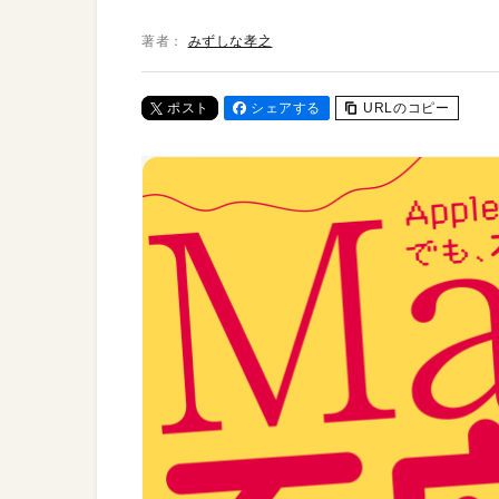
著者：
みずしな孝之
ポスト
シェアする
URLのコピー