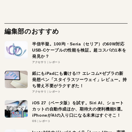
編集部のおすすめ
半信半疑。100均・Seria（セリア）の60W対応
USB-Cケーブルの性能を検証。超コスパの1本を
発見か？
アクセサリ
レポート
紙にもiPadにも書ける!? エレコム×ゼブラの新
発想ペン「スタイラスツーウェイ」レビュー。持
ち替え不要がラクすぎた！
アクセサリ
レポート
iOS 27（ベータ版）を試す。Siri AI、ショート
カットの自動作成ほか、期待大の便利機能5選。
iPhoneがAIの入り口になる未来はすぐそこ！
OS
レポート