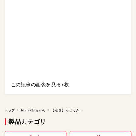
この記事の画像を見る
7枚
トップ
Mac不安ちゃん
【漫画】おどろきのしんせいひん／復刻連載「Mac不安ちゃん」【第105話】
製品カテゴリ