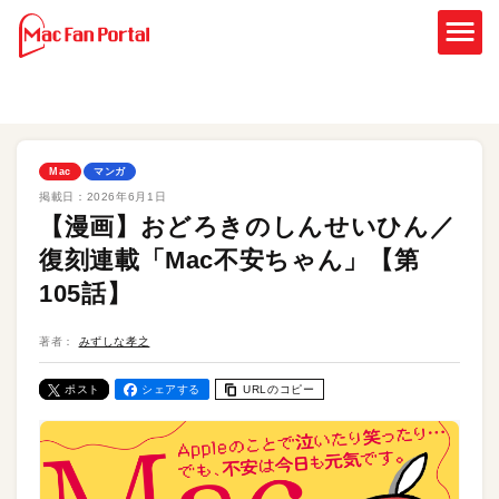
Mac
マンガ
掲載日：
2026年6月1日
【漫画】おどろきのしんせいひん／
復刻連載「Mac不安ちゃん」【第
105話】
著者：
みずしな孝之
ポスト
シェアする
URLのコピー