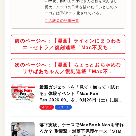
OVA化、飼い主の小松さんと彼を大好きな
愛犬・ムーコの日常を描いた「いとしのム
ーコ」はTVアニメ化されている。
この著者の記事一覧
前のページへ：【漫画】ライオンにまつわる
エトセトラ／復刻連載「Mac不安ち…
次のページへ：【漫画】ちょっとおちゃめな
リサばあちゃん／復刻連載「Mac不…
最新ガジェットを「見て・触って・試せ
る」体験イベント「Mac Fan
Fes.2026.09」を、9月26日（土）に開催
します！
Apple
レポート
落下実験。ケースでMacBook Neoを守れ
るか？ 耐衝撃・対落下保護ケース「STM