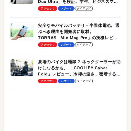
Dux Ultra」を検証。学生、ビジネスマン
のモバイルユースに最適！
アクセサリ
レポート
タイアップ
安全なモバイルバッテリ＝半固体電池。選
ぶべき理由を開発者に取材。
TORRAS「MiniMag Pro」の実機レビュ
ーも
アクセサリ
レポート
タイアップ
夏場のバイクは地獄？ ネッククーラーが助
けになるかも。 「COOLiFY Cyber
Fold」レビュー。冷却の速さ、密着する冷
却プレート、シンプルな操作性がグッド！
アクセサリ
レポート
タイアップ