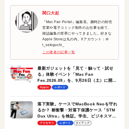
関口大起
『Mac Fan Portal』編集長。腕時計の卸売
営業や電子コミック制作のお仕事を経て、
雑誌編集の世界にやってきました。好きな
Apple Storeは丸の内。Xアカウント：＠
t_sekiguchi_
この著者の記事一覧
最新ガジェットを「見て・触って・試せ
る」体験イベント「Mac Fan
Fes.2026.09」を、9月26日（土）に開催
します！
Apple
レポート
落下実験。ケースでMacBook Neoを守れ
るか？ 耐衝撃・対落下保護ケース「STM
Dux Ultra」を検証。学生、ビジネスマン
のモバイルユースに最適！
アクセサリ
レポート
タイアップ