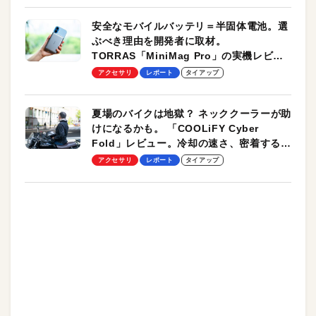
安全なモバイルバッテリ＝半固体電池。選
ぶべき理由を開発者に取材。
TORRAS「MiniMag Pro」の実機レビュ
ーも
アクセサリ
レポート
タイアップ
夏場のバイクは地獄？ ネッククーラーが助
けになるかも。 「COOLiFY Cyber
Fold」レビュー。冷却の速さ、密着する冷
却プレート、シンプルな操作性がグッド！
アクセサリ
レポート
タイアップ