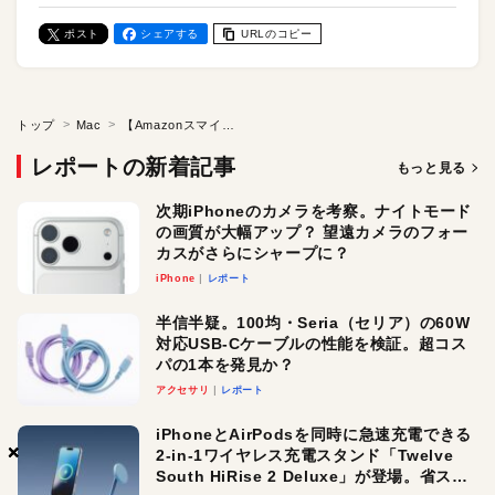
ポスト
シェアする
URLのコピー
トップ
Mac
【Amazonスマイルセールで25%オフ】Macにローンチパッドを復活させる「BuhoLaunchpad」アプリが便利。アップデートで新規のも続々追加！
レポートの新着記事
もっと見る
次期iPhoneのカメラを考察。ナイトモード
の画質が大幅アップ？ 望遠カメラのフォー
カスがさらにシャープに？
iPhone
レポート
半信半疑。100均・Seria（セリア）の60W
対応USB-Cケーブルの性能を検証。超コス
パの1本を発見か？
アクセサリ
レポート
iPhoneとAirPodsを同時に急速充電できる
×
×
×
2-in-1ワイヤレス充電スタンド「Twelve
South HiRise 2 Deluxe」が登場。省スペ