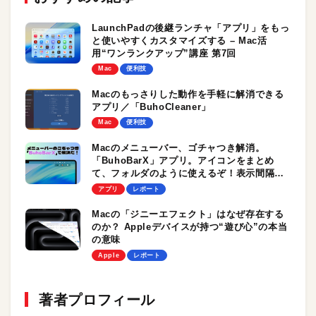
LaunchPadの後継ランチャ「アプリ」をもっ
と使いやすくカスタマイズする – Mac活
用“ワンランクアップ”講座 第7回
Mac
便利技
Macのもっさりした動作を手軽に解消できる
アプリ／「BuhoCleaner」
Mac
便利技
Macのメニューバー、ゴチャつき解消。
「BuhoBarX」アプリ。アイコンをまとめ
て、フォルダのように使えるぞ！表示間隔も
調整にも対応
アプリ
レポート
Macの「ジニーエフェクト」はなぜ存在する
のか？ Appleデバイスが持つ“遊び心”の本当
の意味
Apple
レポート
著者プロフィール