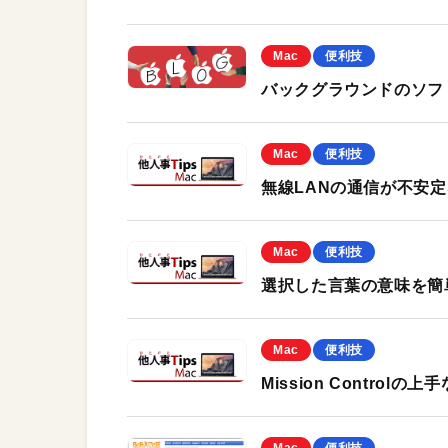
Mac
便利技
バックグラウンドのソフ
Mac
便利技
無線LANの通信が不安
Mac
便利技
選択した言葉の意味を簡
Mac
便利技
Mission Control
Mac
便利技