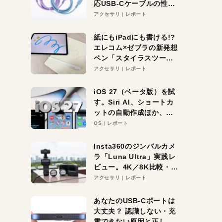
応USB-Cケーブルの性能
を検証。超コスパの1本を
アクセサリ
レポート
発見か？
紙にもiPadにも書ける!?
エレコム×ゼブラの新発想
ペン「スタイラスツーウ
ェイ」レビュー。持ち替
アクセサリ
レポート
え不要がラクすぎた！
iOS 27（ベータ版）を試
す。Siri AI、ショートカ
ットの自動作成ほか、期
待大の便利機能5選。
OS
レポート
iPhoneがAIの入り口にな
る未来はすぐそこ！
Insta360のジンバルカメ
ラ「Luna Ultra」実践レ
ビュー。4K／8K比較・ズ
ーム・夜間撮影をチェッ
アクセサリ
レポート
ク
あなたのUSB-Cポートは
大丈夫？ 認識しない・充
電できない原因と正しい