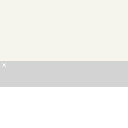
×
×
×