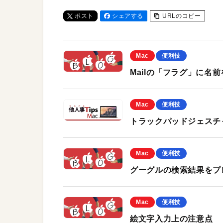
ポスト
シェアする
URLのコピー
Mac
便利技
Mailの「フラグ」に名
Mac
便利技
トラックパッドジェスチャ
Mac
便利技
グーグルの検索結果をプ
Mac
便利技
絵文字入力上の注意点