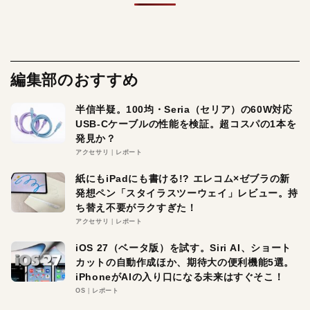
編集部のおすすめ
半信半疑。100均・Seria（セリア）の60W対応
USB-Cケーブルの性能を検証。超コスパの1本を
発見か？
アクセサリ
レポート
紙にもiPadにも書ける!? エレコム×ゼブラの新
発想ペン「スタイラスツーウェイ」レビュー。持
ち替え不要がラクすぎた！
アクセサリ
レポート
iOS 27（ベータ版）を試す。Siri AI、ショート
カットの自動作成ほか、期待大の便利機能5選。
iPhoneがAIの入り口になる未来はすぐそこ！
OS
レポート