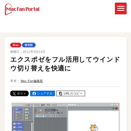
Mac
便利技
掲載日：
2011年9月22日
エクスポゼをフル活用してウインド
ウ切り替えを快適に
著者：
Mac Fan編集部
ポスト
シェアする
URLのコピー