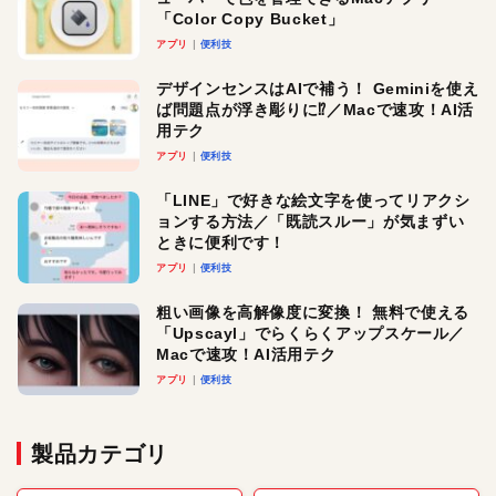
「Color Copy Bucket」
アプリ
便利技
デザインセンスはAIで補う！ Geminiを使え
ば問題点が浮き彫りに⁉︎／Macで速攻！AI活
用テク
アプリ
便利技
「LINE」で好きな絵文字を使ってリアクシ
ョンする方法／「既読スルー」が気まずい
ときに便利です！
アプリ
便利技
粗い画像を高解像度に変換！ 無料で使える
「Upscayl」でらくらくアップスケール／
Macで速攻！AI活用テク
アプリ
便利技
製品カテゴリ