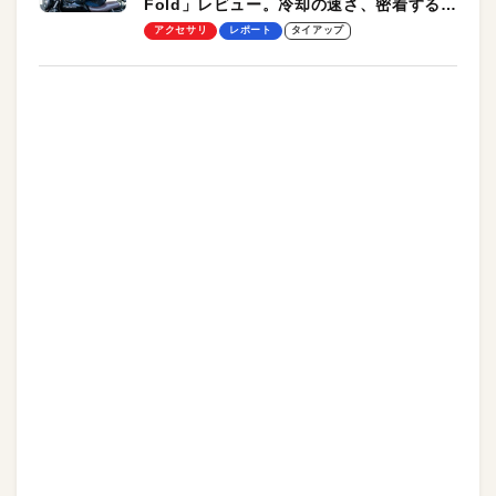
Fold」レビュー。冷却の速さ、密着する冷
却プレート、シンプルな操作性がグッド！
アクセサリ
レポート
タイアップ