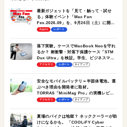
最新ガジェットを「見て・触って・試せ
る」体験イベント「Mac Fan
Fes.2026.09」を、9月26日（土）に開催
します！
Apple
レポート
落下実験。ケースでMacBook Neoを守れ
るか？ 耐衝撃・対落下保護ケース「STM
Dux Ultra」を検証。学生、ビジネスマン
のモバイルユースに最適！
アクセサリ
レポート
タイアップ
安全なモバイルバッテリ＝半固体電池。選
ぶべき理由を開発者に取材。
TORRAS「MiniMag Pro」の実機レビュ
ーも
アクセサリ
レポート
タイアップ
夏場のバイクは地獄？ ネッククーラーが助
けになるかも。 「COOLiFY Cyber