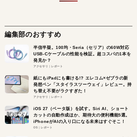
編集部のおすすめ
半信半疑。100均・Seria（セリア）の60W対応
USB-Cケーブルの性能を検証。超コスパの1本を
発見か？
アクセサリ
レポート
紙にもiPadにも書ける!? エレコム×ゼブラの新
発想ペン「スタイラスツーウェイ」レビュー。持
ち替え不要がラクすぎた！
アクセサリ
レポート
iOS 27（ベータ版）を試す。Siri AI、ショート
カットの自動作成ほか、期待大の便利機能5選。
iPhoneがAIの入り口になる未来はすぐそこ！
OS
レポート