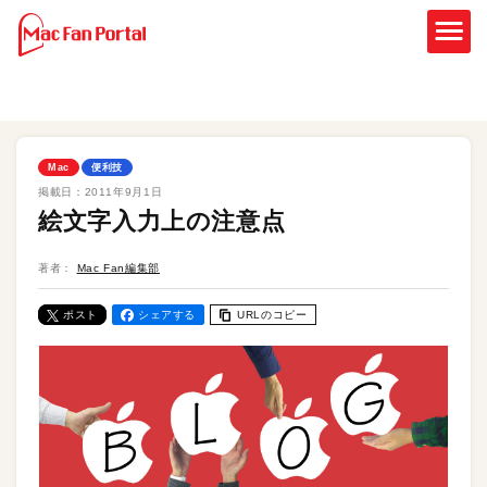
Mac
便利技
掲載日：
2011年9月1日
絵文字入力上の注意点
著者：
Mac Fan編集部
ポスト
シェアする
URLのコピー