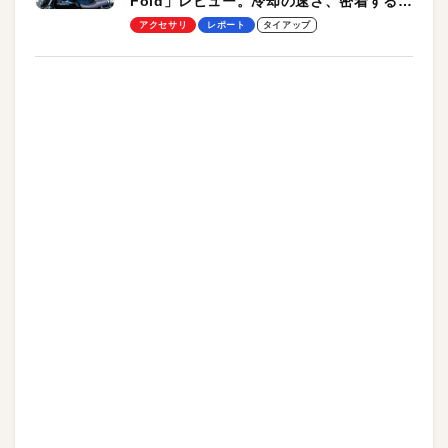
Fold」レビュー。冷却の速さ、密着する冷
却プレート、シンプルな操作性がグッド！
アクセサリ
レポート
タイアップ