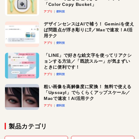
「Color Copy Bucket」
アプリ
便利技
デザインセンスはAIで補う！ Geminiを使え
ば問題点が浮き彫りに⁉︎／Macで速攻！AI活
用テク
アプリ
便利技
「LINE」で好きな絵文字を使ってリアクシ
ョンする方法／「既読スルー」が気まずい
ときに便利です！
アプリ
便利技
粗い画像を高解像度に変換！ 無料で使える
「Upscayl」でらくらくアップスケール／
Macで速攻！AI活用テク
アプリ
便利技
製品カテゴリ