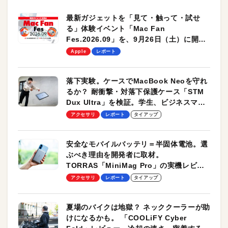
最新ガジェットを「見て・触って・試せ
る」体験イベント「Mac Fan
Fes.2026.09」を、9月26日（土）に開催
します！
Apple
レポート
落下実験。ケースでMacBook Neoを守れ
るか？ 耐衝撃・対落下保護ケース「STM
Dux Ultra」を検証。学生、ビジネスマン
のモバイルユースに最適！
アクセサリ
レポート
タイアップ
安全なモバイルバッテリ＝半固体電池。選
ぶべき理由を開発者に取材。
TORRAS「MiniMag Pro」の実機レビュ
ーも
アクセサリ
レポート
タイアップ
夏場のバイクは地獄？ ネッククーラーが助
けになるかも。 「COOLiFY Cyber