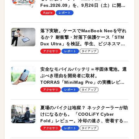
Fes.2026.09」を、9月26日（土）に開催
します！
Apple
レポート
落下実験。ケースでMacBook Neoを守れ
るか？ 耐衝撃・対落下保護ケース「STM
Dux Ultra」を検証。学生、ビジネスマン
のモバイルユースに最適！
アクセサリ
レポート
タイアップ
安全なモバイルバッテリ＝半固体電池。選
ぶべき理由を開発者に取材。
TORRAS「MiniMag Pro」の実機レビュ
ーも
アクセサリ
レポート
タイアップ
夏場のバイクは地獄？ ネッククーラーが助
けになるかも。 「COOLiFY Cyber
Fold」レビュー。冷却の速さ、密着する冷
却プレート、シンプルな操作性がグッド！
アクセサリ
レポート
タイアップ