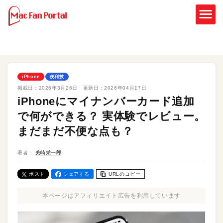
iPhone
便利技
掲載日：
2026年3月26日
更新日：
2026年04月17日
iPhoneにマイナンバーカード追加
で何ができる？ 実体験でレビュー。
まだまだ不便な点も？
著者：
美崎栄一郎
ポスト
シェアする
URLのコピー
本ページはアフィリエイト広告を利用しています