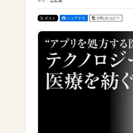
著者：
三宅 琢
ポスト
シェアする
URLのコピー