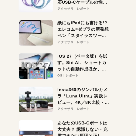
応USB-Cケーブルの性能
を検証。超コスパの1本を
アクセサリ
レポート
発見か？
紙にもiPadにも書ける!?
エレコム×ゼブラの新発想
ペン「スタイラスツーウ
ェイ」レビュー。持ち替
アクセサリ
レポート
え不要がラクすぎた！
iOS 27（ベータ版）を試
す。Siri AI、ショートカ
ットの自動作成ほか、期
待大の便利機能5選。
OS
レポート
iPhoneがAIの入り口にな
る未来はすぐそこ！
Insta360のジンバルカメ
ラ「Luna Ultra」実践レ
ビュー。4K／8K比較・ズ
ーム・夜間撮影をチェッ
アクセサリ
レポート
ク
あなたのUSB-Cポートは
大丈夫？ 認識しない・充
電できない原因と正しい