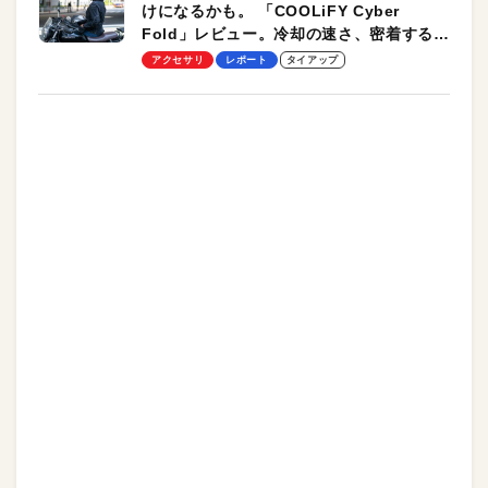
けになるかも。 「COOLiFY Cyber
Fold」レビュー。冷却の速さ、密着する冷
却プレート、シンプルな操作性がグッド！
アクセサリ
レポート
タイアップ