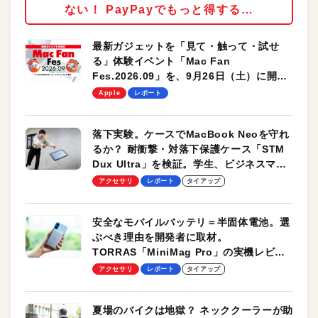
ない！ PayPayでもっと得する…
最新ガジェットを「見て・触って・試せ
る」体験イベント「Mac Fan
Fes.2026.09」を、9月26日（土）に開催
します！
Apple
レポート
落下実験。ケースでMacBook Neoを守れ
るか？ 耐衝撃・対落下保護ケース「STM
Dux Ultra」を検証。学生、ビジネスマン
のモバイルユースに最適！
アクセサリ
レポート
タイアップ
安全なモバイルバッテリ＝半固体電池。選
ぶべき理由を開発者に取材。
TORRAS「MiniMag Pro」の実機レビュ
ーも
アクセサリ
レポート
タイアップ
夏場のバイクは地獄？ ネッククーラーが助