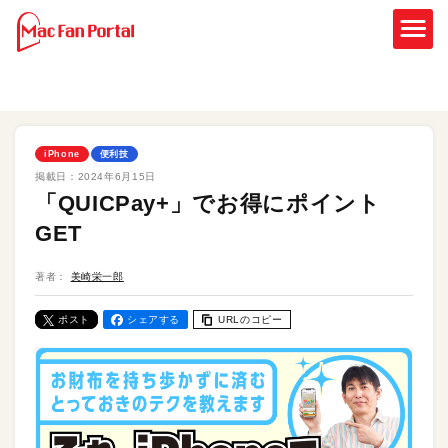
iPhone
便利技
掲載日：
2024年6月15日
「QUICPay+」でお得にポイント
GET
著者：
美崎栄一郎
ポスト
シェアする
URLのコピー