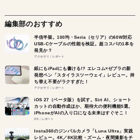
編集部のおすすめ
半信半疑。100均・Seria（セリア）の60W対応
USB-Cケーブルの性能を検証。超コスパの1本を
発見か？
アクセサリ
レポート
紙にもiPadにも書ける!? エレコム×ゼブラの新
発想ペン「スタイラスツーウェイ」レビュー。持
ち替え不要がラクすぎた！
アクセサリ
レポート
iOS 27（ベータ版）を試す。Siri AI、ショート
カットの自動作成ほか、期待大の便利機能5選。
iPhoneがAIの入り口になる未来はすぐそこ！
OS
レポート
Insta360のジンバルカメラ「Luna Ultra」実践
レビュー。4K／8K比較・ズーム・夜間撮影をチ