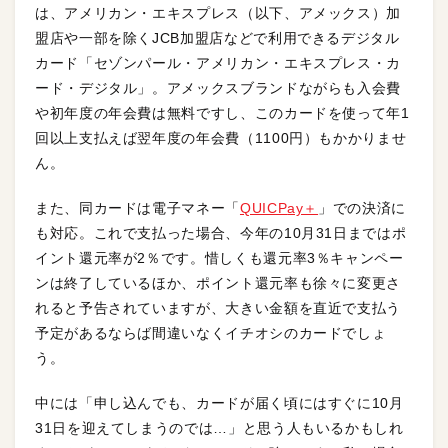
は、アメリカン・エキスプレス（以下、アメックス）加
盟店や一部を除くJCB加盟店などで利用できるデジタル
カード「セゾンパール・アメリカン・エキスプレス・カ
ード・デジタル」。アメックスブランドながらも入会費
や初年度の年会費は無料ですし、このカードを使って年1
回以上支払えば翌年度の年会費（1100円）もかかりませ
ん。
また、同カードは電子マネー「
QUICP
ay＋
」での決済に
も対応。これで支払った場合、今年の10月31日まではポ
イント還元率が2％です。惜しくも還元率3％キャンペー
ンは終了しているほか、ポイント還元率も徐々に変更さ
れると予告されていますが、大きい金額を直近で支払う
予定があるならば間違いなくイチオシのカードでしょ
う。
中には「申し込んでも、カードが届く頃にはすぐに10月
31日を迎えてしまうのでは…」と思う人もいるかもしれ