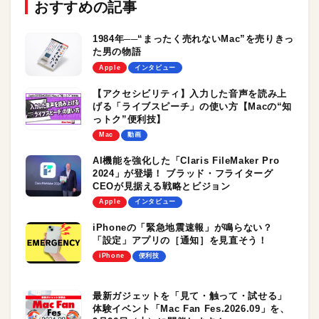
おすすめの記事
1984年──“まったく売れないMac”を売りきっ
た男の物語
Apple
インタビュー
【アクセシビリティ】入力した音声を読み上
げる「ライブスピーチ」の使い方【Macの“知
っトク”便利技】
Mac
動画
AI機能を強化した「Claris FileMaker Pro
2024」が登場！ ブラッド・フライターグ
CEOが見据える戦略とビジョン
Apple
インタビュー
iPhoneの「緊急地震速報」が鳴らない？
「設定」アプリの［通知］を見直そう！
iPhone
便利技
最新ガジェットを「見て・触って・試せる」
体験イベント「Mac Fan Fes.2026.09」を、