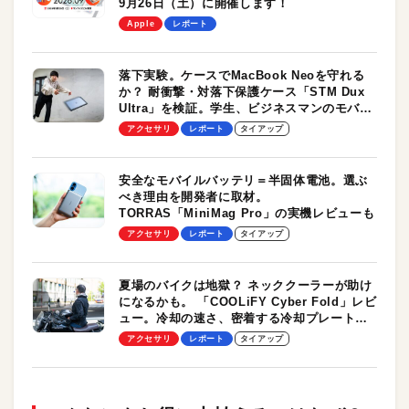
9月26日（土）に開催します！
Apple
レポート
落下実験。ケースでMacBook Neoを守れる
か？ 耐衝撃・対落下保護ケース「STM Dux
Ultra」を検証。学生、ビジネスマンのモバイ
ルユースに最適！
アクセサリ
レポート
タイアップ
安全なモバイルバッテリ＝半固体電池。選ぶ
べき理由を開発者に取材。
TORRAS「MiniMag Pro」の実機レビューも
アクセサリ
レポート
タイアップ
夏場のバイクは地獄？ ネッククーラーが助け
になるかも。 「COOLiFY Cyber Fold」レビ
ュー。冷却の速さ、密着する冷却プレート、
シンプルな操作性がグッド！
アクセサリ
レポート
タイアップ