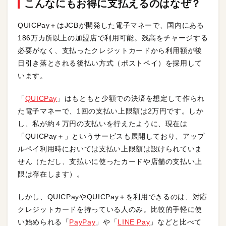
こんなにもお得に支払えるのはなぜ？
QUICPay＋はJCBが開発した電子マネーで、国内にある
186万カ所以上の加盟店で利用可能。残高をチャージする
必要がなく、支払ったクレジットカードから利用額が後
日引き落とされる後払い方式（ポストペイ）を採用して
います。
「
QUICPa
y
」はもともと少額での決済を想定して作られ
た電子マネーで、1回の支払い上限額は2万円です。しか
し、私が約４万円の支払いを行えたように、現在は
「QUICPay＋」というサービスも展開しており、アップ
ルペイ利用時においては支払い上限額は設けられていま
せん（ただし、支払いに使ったカードや店舗の支払い上
限は存在します）。
しかし、QUICPayやQUICPay＋を利用できるのは、対応
クレジットカードを持っている人のみ。比較的手軽に使
い始められる「
PayPay
」や「
LINE Pay
」などと比べて