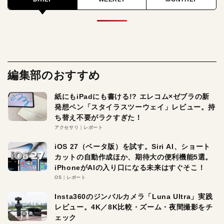
編集部のおすすめ
紙にもiPadにも書ける!? エレコム×ゼブラの新
発想ペン「スタイラスツーウェイ」レビュー。持
ち替え不要がラクすぎた！
アクセサリ
レポート
iOS 27（ベータ版）を試す。Siri AI、ショート
カットの自動作成ほか、期待大の便利機能5選。
iPhoneがAIの入り口になる未来はすぐそこ！
OS
レポート
Insta360のジンバルカメラ「Luna Ultra」実践
レビュー。4K／8K比較・ズーム・夜間撮影をチ
ェック