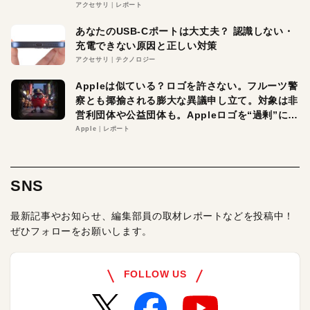
アクセサリ
レポート
あなたのUSB-Cポートは大丈夫？ 認識しない・
充電できない原因と正しい対策
アクセサリ
テクノロジー
Appleは似ている？ロゴを許さない。フルーツ警
察とも揶揄される膨大な異議申し立て。対象は非
営利団体や公益団体も。Appleロゴを“過剰”に守
る理由とは
Apple
レポート
SNS
最新記事やお知らせ、編集部員の取材レポートなどを投稿中！
ぜひフォローをお願いします。
FOLLOW US