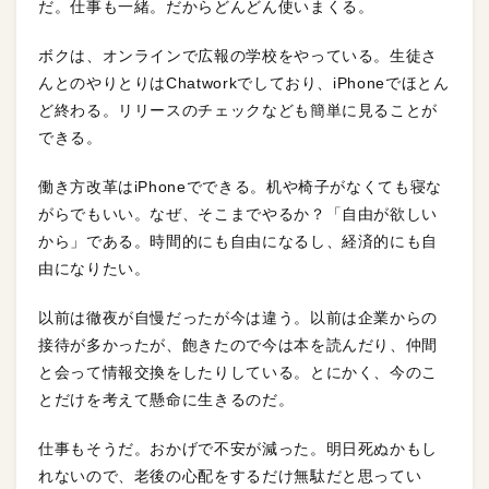
だ。仕事も一緒。だからどんどん使いまくる。
ボクは、オンラインで広報の学校をやっている。生徒さ
んとのやりとりはChatworkでしており、iPhoneでほとん
ど終わる。リリースのチェックなども簡単に見ることが
できる。
働き方改革はiPhoneでできる。机や椅子がなくても寝な
がらでもいい。なぜ、そこまでやるか？「自由が欲しい
から」である。時間的にも自由になるし、経済的にも自
由になりたい。
以前は徹夜が自慢だったが今は違う。以前は企業からの
接待が多かったが、飽きたので今は本を読んだり、仲間
と会って情報交換をしたりしている。とにかく、今のこ
とだけを考えて懸命に生きるのだ。
仕事もそうだ。おかげで不安が減った。明日死ぬかもし
れないので、老後の心配をするだけ無駄だと思ってい