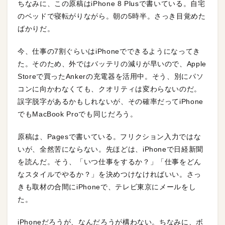
ちなみに、この原稿はiPhone 8 Plusで書いている。自宅
のベッドで寝転がりながら。朝の5時半。さっき目覚めた
ばかりだ。
今、仕事の7割ぐらいはiPhoneでできるようになってき
た。そのため、外ではバッテリの減りが早いので、Apple
Storeで買ったAnkerの充電器を活用中。そう、別にパソ
コンに向かわなくても、クオリティは変わらないのだ。
誤字脱字があるかもしれないが、その確率だってiPhone
でもMacBook Proでも同じだろう。
原稿は、Pagesで書いている。フリクション入力ではな
いが、全然苦にならない。先ほどは、iPhoneで日経新聞
を読んだ。そう、「いつ仕事をするか？」「仕事をどん
なスタイルでやるか？」を決めつけなければいい。さっ
きも取材の合間にiPhoneで、テレビ東京にメールをし
た。
iPhoneだろうが、なんだろうが構わない。ちなみに、ボ