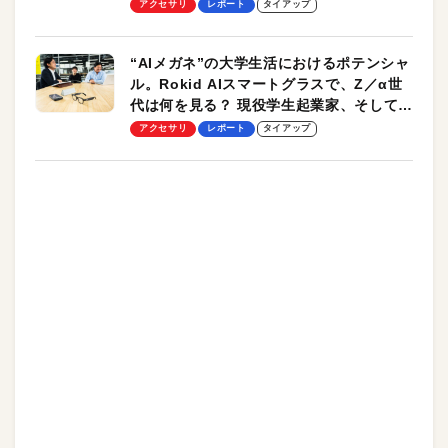
ッチ機能も搭載
アクセサリ
レポート
タイアップ
“AIメガネ”の大学生活におけるポテンシャ
ル。Rokid AIスマートグラスで、Z／α世
代は何を見る？ 現役学生起業家、そして教
授による体験会レポート【PR】
アクセサリ
レポート
タイアップ