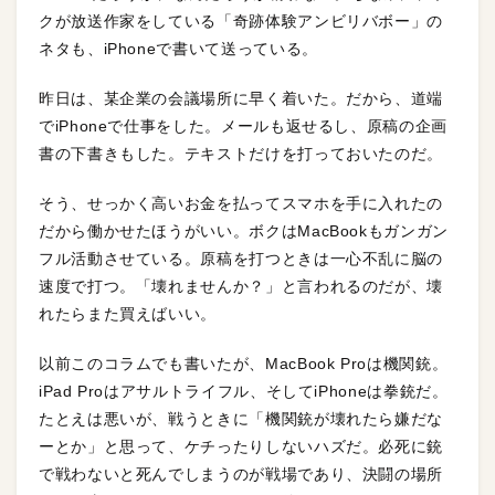
クが放送作家をしている「奇跡体験アンビリバボー」の
ネタも、iPhoneで書いて送っている。
昨日は、某企業の会議場所に早く着いた。だから、道端
でiPhoneで仕事をした。メールも返せるし、原稿の企画
書の下書きもした。テキストだけを打っておいたのだ。
そう、せっかく高いお金を払ってスマホを手に入れたの
だから働かせたほうがいい。ボクはMacBookもガンガン
フル活動させている。原稿を打つときは一心不乱に脳の
速度で打つ。「壊れませんか？」と言われるのだが、壊
れたらまた買えばいい。
以前このコラムでも書いたが、MacBook Proは機関銃。
iPad Proはアサルトライフル、そしてiPhoneは拳銃だ。
たとえは悪いが、戦うときに「機関銃が壊れたら嫌だな
ーとか」と思って、ケチったりしないハズだ。必死に銃
で戦わないと死んでしまうのが戦場であり、決闘の場所