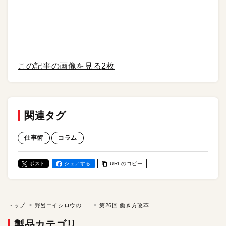
この記事の画像を見る
2枚
関連タグ
仕事術
コラム
ポスト
シェアする
URLのコピー
トップ
野呂エイシロウの「ケチの美学」
第26回 働き方改革はiPhoneから／野呂エイシロウのケチの美学
製品カテゴリ