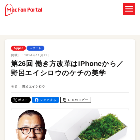
Apple
レポート
掲載日：
2024年11月11日
第26回 働き方改革はiPhoneから／
野呂エイシロウのケチの美学
著者：
野呂エイシロウ
ポスト
シェアする
URLのコピー