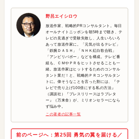
野呂エイシロウ
放送作家、戦略的PRコンサルタント。毎日
オールナイトニッポンを朝5時まで聴き、テ
レビの見過ぎで受験失敗し、人生いろいろ
あって放送作家に。「元気が出るテレビ」
「鉄腕ＤＡＳＨ」「ＮＨＫ紅白歌合戦」
「アンビリバボー」などを構成。テレビ番
組も、ＣＭやＰＲをヒットさせることも一
緒。放送作家はヒットするためのコンサル
タント業だ！と、戦略的ＰＲコンサルタン
トに。偉そうなことを言った割には、『テ
レビで売り上げ100倍にする私の方法』
（講談社）『プレスリリースはラブレタ
ー』（万来舎）が、ミリオンセラーになら
ず悩み中。
この著者の記事一覧
前のページへ：第25回 勇気の翼を届ける／