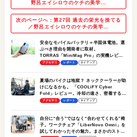
野呂エイシロウのケチの美学…
次のページへ：第27回 過去の栄光を捨てる
／野呂エイシロウのケチの美学…
安全なモバイルバッテリ＝半固体電池。選
ぶべき理由を開発者に取材。
TORRAS「MiniMag Pro」の実機レビュ
ーも
アクセサリ
レポート
タイアップ
夏場のバイクは地獄？ ネッククーラーが助
けになるかも。 「COOLiFY Cyber
Fold」レビュー。冷却の速さ、密着する冷
却プレート、シンプルな操作性がグッド！
アクセサリ
レポート
タイアップ
自分に“合う”ではなく“合わせてくれる”椅
子。ワークチェア「LiberNovo Omni」を
試してわかったその魅力。まさかのストレ