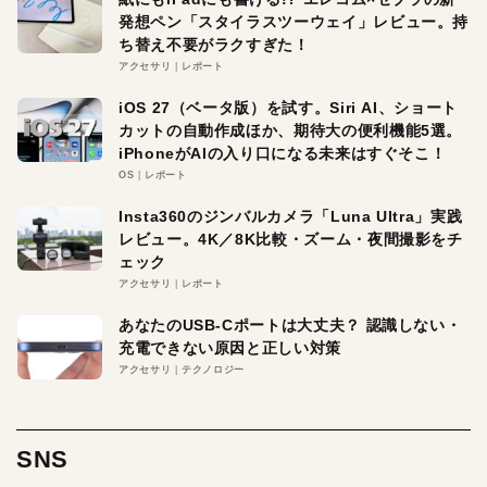
発想ペン「スタイラスツーウェイ」レビュー。持
ち替え不要がラクすぎた！
アクセサリ
レポート
iOS 27（ベータ版）を試す。Siri AI、ショート
カットの自動作成ほか、期待大の便利機能5選。
iPhoneがAIの入り口になる未来はすぐそこ！
OS
レポート
Insta360のジンバルカメラ「Luna Ultra」実践
レビュー。4K／8K比較・ズーム・夜間撮影をチ
ェック
アクセサリ
レポート
あなたのUSB-Cポートは大丈夫？ 認識しない・
充電できない原因と正しい対策
アクセサリ
テクノロジー
SNS