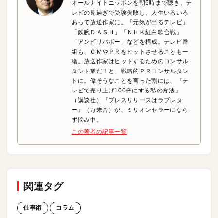
オールナイトニッポンを朝5時まで聴き、テ
レビの見過ぎで受験失敗し、人生いろいろ
あって放送作家に。「元気が出るテレビ」
「鉄腕ＤＡＳＨ」「ＮＨＫ紅白歌合戦」
「アンビリバボー」などを構成。テレビ番
組も、ＣＭやＰＲをヒットさせることも一
緒。放送作家はヒットするためのコンサル
タント業だ！と、戦略的ＰＲコンサルタン
トに。偉そうなことを言った割には、『テ
レビで売り上げ100倍にする私の方法』
（講談社）『プレスリリースはラブレタ
ー』（万来舎）が、ミリオンセラーになら
ず悩み中。
この著者の記事一覧
関連タグ
仕事術
コラム