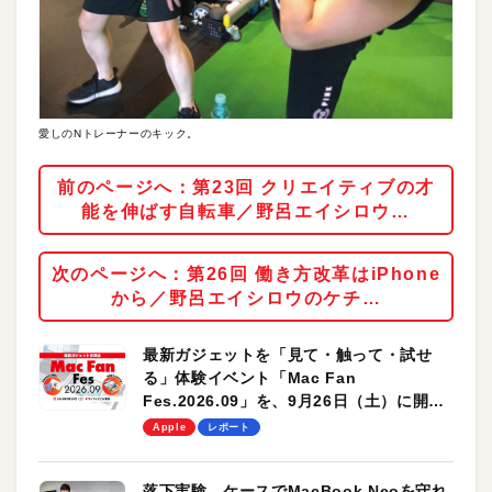
愛しのNトレーナーのキック。
前のページへ：第23回 クリエイティブの才
能を伸ばす自転車／野呂エイシロウ…
次のページへ：第26回 働き方改革はiPhone
から／野呂エイシロウのケチ…
最新ガジェットを「見て・触って・試せ
る」体験イベント「Mac Fan
Fes.2026.09」を、9月26日（土）に開催
します！
Apple
レポート
落下実験。ケースでMacBook Neoを守れ