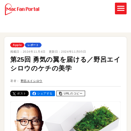
Apple
レポート
掲載日：
2024年11月4日
更新日：
2024年11月05日
第25回 勇気の翼を届ける／野呂エイ
シロウのケチの美学
著者：
野呂エイシロウ
ポスト
シェアする
URLのコピー