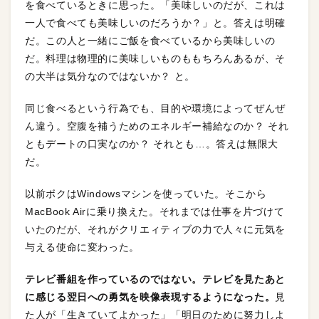
を食べているときに思った。「美味しいのだが、これは
一人で食べても美味しいのだろうか？」と。答えは明確
だ。この人と一緒にご飯を食べているから美味しいの
だ。料理は物理的に美味しいものももちろんあるが、そ
の大半は気分なのではないか？ と。
同じ食べるという行為でも、目的や環境によってぜんぜ
ん違う。空腹を補うためのエネルギー補給なのか？ それ
ともデートの口実なのか？ それとも…。答えは無限大
だ。
以前ボクはWindowsマシンを使っていた。そこから
MacBook Airに乗り換えた。それまでは仕事を片づけて
いたのだが、それがクリエィティブの力で人々に元気を
与える使命に変わった。
テレビ番組を作っているのではない。テレビを見たあと
に感じる翌日への勇気を映像表現するようになった。
見
た人が「生きていてよかった」「明日のために努力しよ