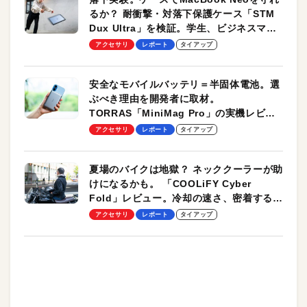
るか？ 耐衝撃・対落下保護ケース「STM
Dux Ultra」を検証。学生、ビジネスマン
のモバイルユースに最適！
アクセサリ
レポート
タイアップ
安全なモバイルバッテリ＝半固体電池。選
ぶべき理由を開発者に取材。
TORRAS「MiniMag Pro」の実機レビュ
ーも
アクセサリ
レポート
タイアップ
夏場のバイクは地獄？ ネッククーラーが助
けになるかも。 「COOLiFY Cyber
Fold」レビュー。冷却の速さ、密着する冷
却プレート、シンプルな操作性がグッド！
アクセサリ
レポート
タイアップ