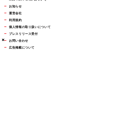
お知らせ
運営会社
利用規約
個人情報の取り扱いについて
プレスリリース受付
×
×
×
お問い合わせ
広告掲載について
マイナビBOOKS
Mac Fan Portalの人気記事ランキングやおすすめ記事、編集部
員によるコラムなどをまとめたメールマガジンを毎週金曜日に
配信します。お気軽にご登録ください。
Mac Fan メールマガジン
無料登録はこちら