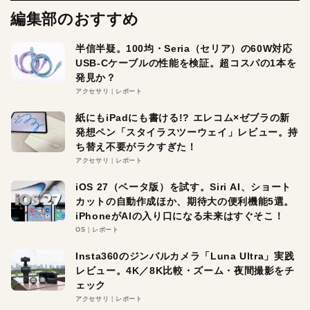
編集部のおすすめ
半信半疑。100均・Seria（セリア）の60W対応
USB-Cケーブルの性能を検証。超コスパの1本を
発見か？
アクセサリ
レポート
紙にもiPadにも書ける!? エレコム×ゼブラの新
発想ペン「スタイラスツーウェイ」レビュー。持
ち替え不要がラクすぎた！
アクセサリ
レポート
iOS 27（ベータ版）を試す。Siri AI、ショート
カットの自動作成ほか、期待大の便利機能5選。
iPhoneがAIの入り口になる未来はすぐそこ！
OS
レポート
Insta360のジンバルカメラ「Luna Ultra」実践
レビュー。4K／8K比較・ズーム・夜間撮影をチ
ェック
アクセサリ
レポート