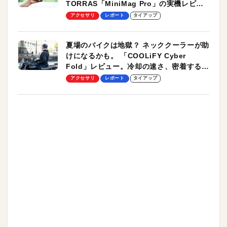
TORRAS「MiniMag Pro」の実機レビュ
ーも
アクセサリ
レポート
タイアップ
夏場のバイクは地獄？ ネッククーラーが助
けになるかも。 「COOLiFY Cyber
Fold」レビュー。冷却の速さ、密着する冷
却プレート、シンプルな操作性がグッド！
アクセサリ
レポート
タイアップ