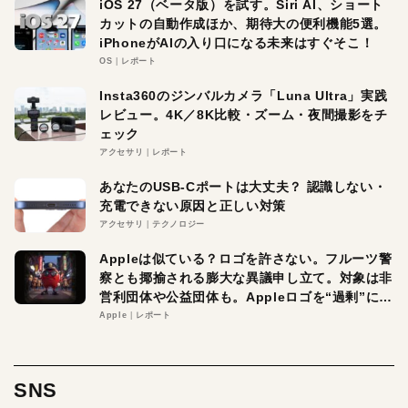
iOS 27（ベータ版）を試す。Siri AI、ショート
カットの自動作成ほか、期待大の便利機能5選。
iPhoneがAIの入り口になる未来はすぐそこ！
OS
レポート
Insta360のジンバルカメラ「Luna Ultra」実践
レビュー。4K／8K比較・ズーム・夜間撮影をチ
ェック
アクセサリ
レポート
あなたのUSB-Cポートは大丈夫？ 認識しない・
充電できない原因と正しい対策
アクセサリ
テクノロジー
Appleは似ている？ロゴを許さない。フルーツ警
察とも揶揄される膨大な異議申し立て。対象は非
営利団体や公益団体も。Appleロゴを“過剰”に守
る理由とは
Apple
レポート
SNS