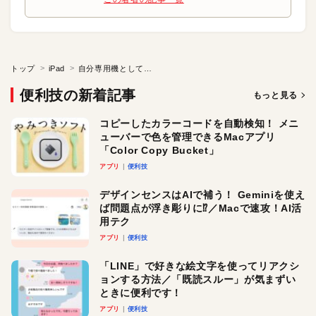
トップ
iPad
自分専用機としていつでもどこでもテレビを視聴する
便利技の新着記事
もっと見る
コピーしたカラーコードを自動検知！ メニ
ューバーで色を管理できるMacアプリ
「Color Copy Bucket」
アプリ
便利技
デザインセンスはAIで補う！ Geminiを使え
ば問題点が浮き彫りに⁉︎／Macで速攻！AI活
用テク
アプリ
便利技
「LINE」で好きな絵文字を使ってリアクシ
ョンする方法／「既読スルー」が気まずい
ときに便利です！
アプリ
便利技