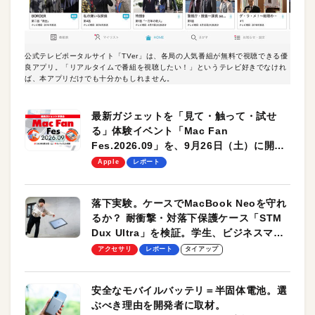
公式テレビポータルサイト「TVer」は、各局の人気番組が無料で視聴できる優
良アプリ。「リアルタイムで番組を視聴したい！」というテレビ好きでなけれ
ば、本アプリだけでも十分かもしれません。
最新ガジェットを「見て・触って・試せ
る」体験イベント「Mac Fan
Fes.2026.09」を、9月26日（土）に開催
します！
Apple
レポート
落下実験。ケースでMacBook Neoを守れ
るか？ 耐衝撃・対落下保護ケース「STM
Dux Ultra」を検証。学生、ビジネスマン
のモバイルユースに最適！
アクセサリ
レポート
タイアップ
安全なモバイルバッテリ＝半固体電池。選
ぶべき理由を開発者に取材。