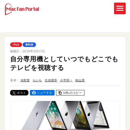
iPad
便利技
掲載日：
2018年5月17日
自分専用機としていつでもどこでも
テレビを視聴する
著者：
吉田雷
らいら
大須賀淳
小平淳一
松山茂
ポスト
シェアする
URLのコピー