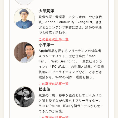
大須賀淳
映像作家・音楽家、スタジオねこやなぎ代
表。Adobe Community Evangelist。さま
ざまなコンテンツ制作に加え、講師や執筆
でも幅広く活動中。
この著者の記事一覧
小平淳一
Apple製品を愛するフリーランスの編集者
＆ジャーナリスト。主な仕事に「Mac
Fan」「Web Desinging」「集英社オンラ
イン」「PC Watch」の執筆と編集、企業販
促物のコピーライティングなど。ときどき
絵描きも。Webの制作・運用も担う。
この著者の記事一覧
松山茂
東京の下町・谷中を拠点として日々カメラ
と猫を愛でながら暮らすフリーライター。
MacやiPhone、iPadを初代モデルから使っ
てきたのが自慢。
この著者の記事一覧