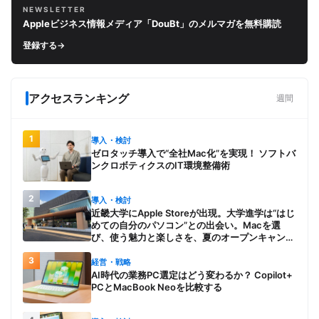
NEWSLETTER
Appleビジネス情報メディア「DouBt」のメルマガを無料購読
登録する
→
アクセスランキング
週間
1
導入・検討
ゼロタッチ導入で“全社Mac化”を実現！ ソフトバ
ンクロボティクスのIT環境整備術
2
導入・検討
近畿大学にApple Storeが出現。大学進学は“はじ
めての自分のパソコン”との出会い。Macを選
び、使う魅力と楽しさを、夏のオープンキャンパ
スでアピール
3
経営・戦略
AI時代の業務PC選定はどう変わるか？ Copilot+
PCとMacBook Neoを比較する