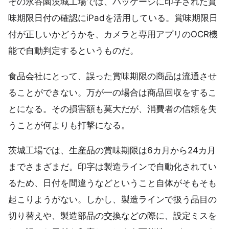
その永谷園茨城工場では、パッケージに印字された賞
味期限日付の確認にiPadを活用している。賞味期限日
付が正しいかどうかを、カメラと専用アプリのOCR機
能で自動判定するというものだ。
食品会社にとって、誤った賞味期限の商品は流通させ
ることができない。万が一の場合は商品回収をするこ
とになる。その損害額も莫大だが、消費者の信頼を失
うことが何よりも打撃になる。
茨城工場では、生産品の賞味期限は6カ月から24カ月
までさまざまだ。印字は製造ラインで自動化されてい
るため、日付を間違うなどということ自体がそもそも
起こりようがない。しかし、製造ラインで扱う品目の
切り替えや、製造部品の交換などの際に、設定ミスを