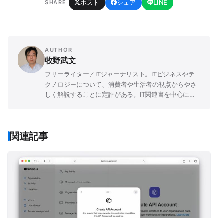
ポスト
シェア
LINE
SHARE
AUTHOR
牧野武文
フリーライター／ITジャーナリスト。ITビジネスやテ
クノロジーについて、消費者や生活者の視点からやさ
しく解説することに定評がある。IT関連書を中心に
「玩具」「ゲーム」「文学」など、さまざまなジャン
ルの書籍を幅広く執筆。
関連記事