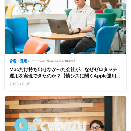
管理・運用
#Employee Choice
#Mac
#MDM
Macだけ持ち出せなかった会社が、なぜゼロタッチ
運用を実現できたのか？【情シスに聞くApple運用／
サイボウズ株式会社②】
2026.08.05