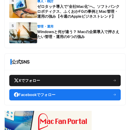
4
導入・検討
ゼロタッチ導入で“全社Mac化”へ。ソフトバンク
ロボティクス、ふくおかFGの事例とMac管理・
運用の強み【今週のAppleビジネストレンド】
5
管理・運用
Windowsと何が違う？ Macの企業導入で押さえ
たい管理・運用の6つの強み
公式SNS
Xでフォロー
→
Facebookでフォロー
→