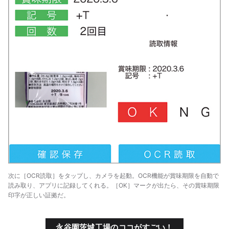
次に［OCR読取］をタップし、カメラを起動。OCR機能が賞味期限を自動で
読み取り、アプリに記録してくれる。［OK］マークが出たら、その賞味期限
印字が正しい証拠だ。
永谷園茨城工場のココがすごい！