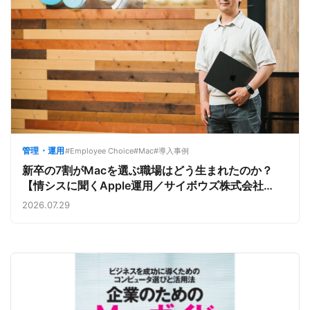
管理・運用
#Employee Choice
#Mac
#導入事例
新卒の7割がMacを選ぶ職場はどう生まれたのか？
【情シスに聞くApple運用／サイボウズ株式会社
①】
2026.07.29