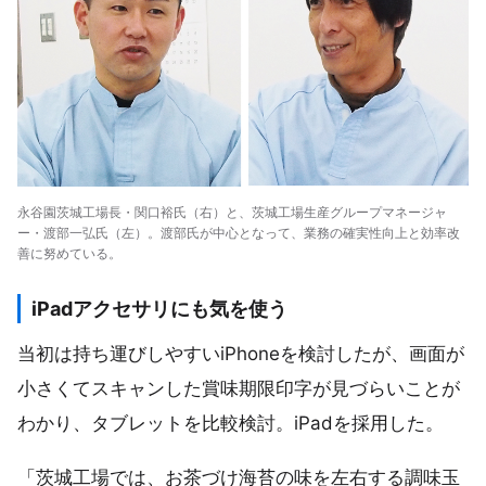
永谷園茨城工場長・関口裕氏（右）と、茨城工場生産グループマネージャ
ー・渡部一弘氏（左）。渡部氏が中心となって、業務の確実性向上と効率改
善に努めている。
iPadアクセサリにも気を使う
当初は持ち運びしやすいiPhoneを検討したが、画面が
小さくてスキャンした賞味期限印字が見づらいことが
わかり、タブレットを比較検討。iPadを採用した。
「茨城工場では、お茶づけ海苔の味を左右する調味玉