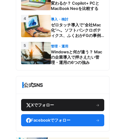
変わるか？ Copilot+ PCと
MacBook Neoを比較する
4
導入・検討
ゼロタッチ導入で“全社Mac
化”へ。ソフトバンクロボテ
ィクス、ふくおかFGの事例
とMac管理・運用の強み【今
5
週のAppleビジネストレン
管理・運用
ド】
Windowsと何が違う？ Mac
の企業導入で押さえたい管
理・運用の6つの強み
公式SNS
Xでフォロー
→
Facebookでフォロー
→