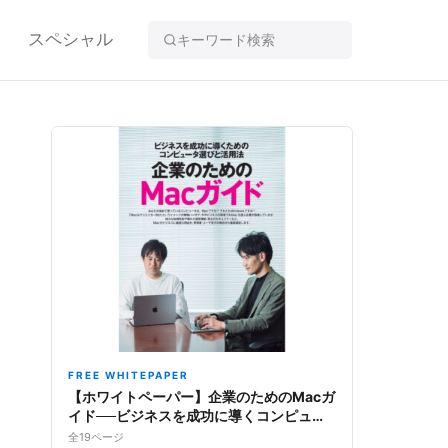
スペシャル
】
FREE WHITEPAPER
【ホワイトペーパー】企業のためのMacガ
イド──ビジネスを成功に導くコンピュー
タ選びと活用法
全19ページ