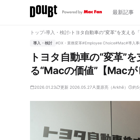
最新記事
トップ
›
導入・検討
›
トヨタ自動車の“変革”を支える「
導入・検討
#DX・業務変革
#Employee Choice
#Mac
#導入事
トヨタ自動車の“変革”を
る“Macの価値”【Ma
2026.01.23
更新 2026.05.27
栗原亮（Arkhē）
約5