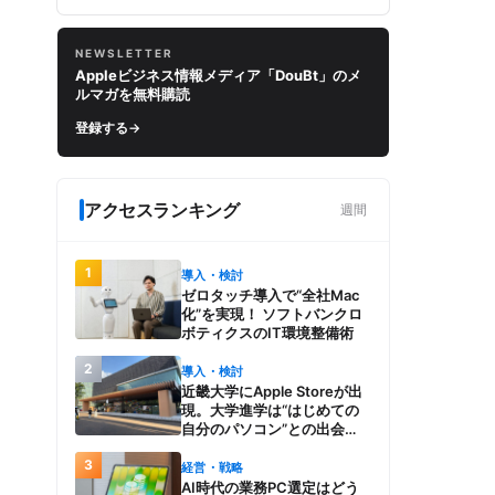
NEWSLETTER
Appleビジネス情報メディア「DouBt」のメ
ルマガを無料購読
登録する
→
アクセスランキング
週間
1
導入・検討
ゼロタッチ導入で“全社Mac
化”を実現！ ソフトバンクロ
ボティクスのIT環境整備術
2
導入・検討
近畿大学にApple Storeが出
現。大学進学は“はじめての
自分のパソコン”との出会
い。Macを選び、使う魅力と
3
楽しさを、夏のオープンキャ
経営・戦略
ンパスでアピール
AI時代の業務PC選定はどう