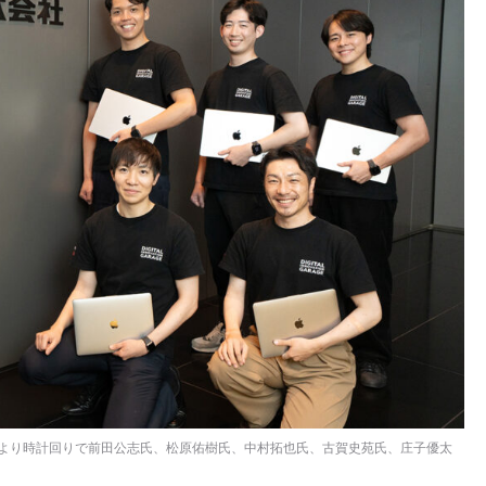
下より時計回りで前田公志氏、松原佑樹氏、中村拓也氏、古賀史苑氏、庄子優太