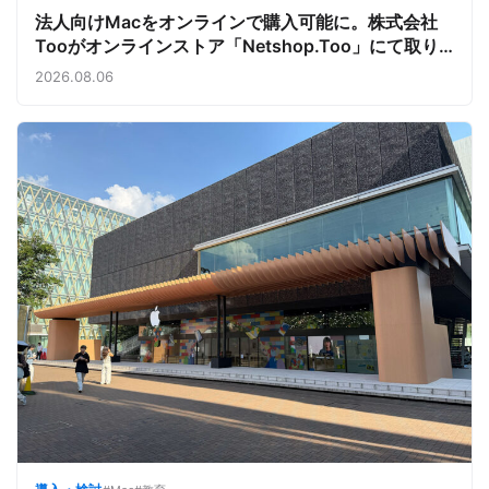
法人向けMacをオンラインで購入可能に。株式会社
Tooがオンラインストア「Netshop.Too」にて取り
扱いをスタート。デバイス調達の手間を減らし、スピ
2026.08.06
ーディな導入を支援