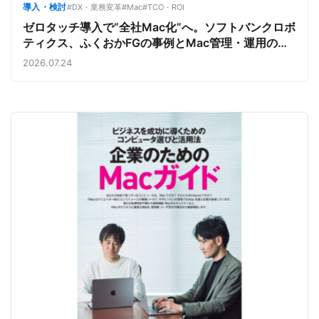
導入・検討
#DX・業務変革
#Mac
#TCO・ROI
ゼロタッチ導入で“全社Mac化”へ。ソフトバンクロボ
ティクス、ふくおかFGの事例とMac管理・運用の強
み【今週のAppleビジネストレンド】
2026.07.24