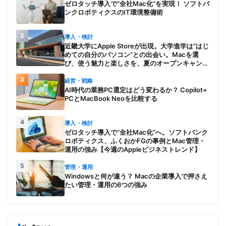
ゼロタッチ導入で“全社Mac化”を実現！ ソフトバ
ンクロボティクスのIT環境整備術
2
導入・検討
近畿大学にApple Storeが出現。大学進学は“はじ
めての自分のパソコン”との出会い。Macを選
び、使う魅力と楽しさを、夏のオープンキャンパ
スでアピール
3
経営・戦略
AI時代の業務PC選定はどう変わるか？ Copilot+
PCとMacBook Neoを比較する
4
導入・検討
ゼロタッチ導入で“全社Mac化”へ。ソフトバンク
ロボティクス、ふくおかFGの事例とMac管理・
運用の強み【今週のAppleビジネストレンド】
5
管理・運用
Windowsと何が違う？ Macの企業導入で押さえ
たい管理・運用の6つの強み