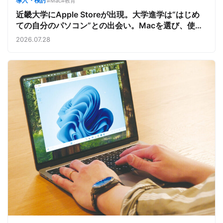
導入・検討
#Mac
#教育
近畿大学にApple Storeが出現。大学進学は“はじめ
ての自分のパソコン”との出会い。Macを選び、使う
魅力と楽しさを、夏のオープンキャンパスでアピール
2026.07.28