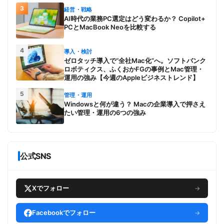
スでアピール
3
経営・戦略
AI時代の業務PC選定はどう変わるか？ Copilot+
PCとMacBook Neoを比較する
4
導入・検討
ゼロタッチ導入で“全社Mac化”へ。ソフトバンク
ロボティクス、ふくおかFGの事例とMac管理・
運用の強み【今週のAppleビジネストレンド】
5
管理・運用
Windowsと何が違う？ Macの企業導入で押さえ
たい管理・運用の6つの強み
公式SNS
Xでフォロー
→
Facebookでフォロー
→