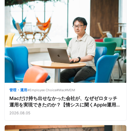
管理・運用
#Employee Choice
#Mac
#MDM
Macだけ持ち出せなかった会社が、なぜゼロタッチ
運用を実現できたのか？【情シスに聞くApple運用／
サイボウズ株式会社②】
2026.08.05