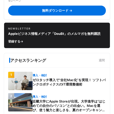
全2ページ
無料ダウンロード →
NEWSLETTER
Appleビジネス情報メディア「DouBt」のメルマガを無料購読
登録する
→
アクセスランキング
週間
1
導入・検討
ゼロタッチ導入で“全社Mac化”を実現！ ソフトバ
ンクロボティクスのIT環境整備術
2
導入・検討
近畿大学にApple Storeが出現。大学進学は“はじ
めての自分のパソコン”との出会い。Macを選
び、使う魅力と楽しさを、夏のオープンキャンパ