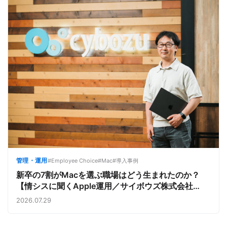
管理・運用
#Employee Choice
#Mac
#導入事例
新卒の7割がMacを選ぶ職場はどう生まれたのか？
【情シスに聞くApple運用／サイボウズ株式会社
①】
2026.07.29