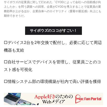
サイボウズの従業員に対して行われた「CYODによって会社への信頼感が向
上したか」を問う調査への回答。企業がCYODを導入することで従業員の業
務効率が上がるほか、企業自体へのロイヤリティ（愛着や親近感）向上にも
期待できそうだ。
サイボウズのココがすごい！
□デバイス2台を2年交換で配付し、必要に応じて周辺
機器も支給
□自社サービスでデバイスを管理し、従業員ごとのコ
スト感を可視化
□情報システム部の環境構築が社内で高い評価を獲得