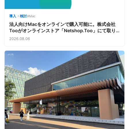
導入・検討
#Mac
法人向けMacをオンラインで購入可能に。株式会社
Tooがオンラインストア「Netshop.Too」にて取り
扱いをスタート。デバイス調達の手間を減らし、スピ
2026.08.06
ーディな導入を支援