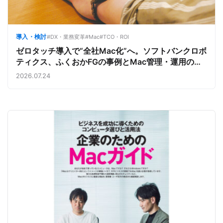
導入・検討
#DX・業務変革
#Mac
#TCO・ROI
ゼロタッチ導入で“全社Mac化”へ。ソフトバンクロボ
ティクス、ふくおかFGの事例とMac管理・運用の強
み【今週のAppleビジネストレンド】
2026.07.24