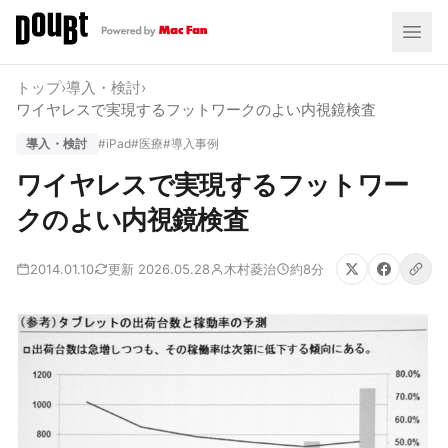
トップ
›
導入・検討
›
ワイヤレスで実現するフットワークのよい内視鏡検査
導入・検討
#iPad
#医療
#導入事例
ワイヤレスで実現するフットワー
クのよい内視鏡検査
2014.01.10
更新 2026.05.28
木村菱治
約8分