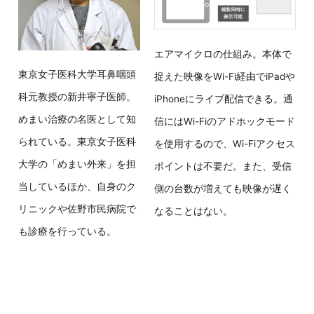
エアマイクロの仕組み。本体で
東京女子医科大学耳鼻咽頭
捉えた映像をWi-Fi経由でiPadや
科元教授の新井寧子医師。
iPhoneにライブ配信できる。通
めまい治療の名医として知
信にはWi-Fiのアドホックモード
られている。東京女子医科
を使用するので、Wi-Fiアクセス
大学の「めまい外来」を担
ポイントは不要だ。また、受信
当しているほか、自身のク
側の台数が増えても映像が遅く
リニックや佐野市民病院で
なることはない。
も診療を行っている。