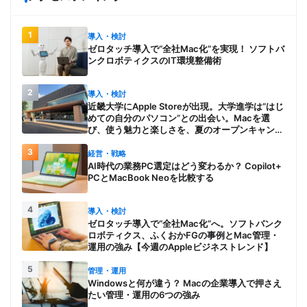
1
導入・検討
ゼロタッチ導入で“全社Mac化”を実現！ ソフトバ
ンクロボティクスのIT環境整備術
2
導入・検討
近畿大学にApple Storeが出現。大学進学は“はじ
めての自分のパソコン”との出会い。Macを選
び、使う魅力と楽しさを、夏のオープンキャンパ
スでアピール
3
経営・戦略
AI時代の業務PC選定はどう変わるか？ Copilot+
PCとMacBook Neoを比較する
4
導入・検討
ゼロタッチ導入で“全社Mac化”へ。ソフトバンク
ロボティクス、ふくおかFGの事例とMac管理・
運用の強み【今週のAppleビジネストレンド】
5
管理・運用
Windowsと何が違う？ Macの企業導入で押さえ
たい管理・運用の6つの強み