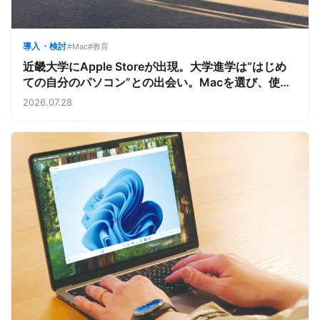
導入・検討
#Mac
#教育
近畿大学にApple Storeが出現。大学進学は“はじめ
ての自分のパソコン”との出会い。Macを選び、使う
魅力と楽しさを、夏のオープンキャンパスでアピール
2026.07.28