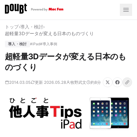
トップ
›
導入・検討
›
超軽量3Dデータが変える日本のものづくり
導入・検討
#iPad
#導入事例
超軽量3Dデータが変える日本のも
のづくり
2014.03.05
更新 2026.05.28
牧野武文
約8分