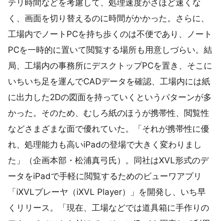
テリ時間などを考慮して、処理速度がさほど速くな
く、画面を切り替えるのに時間がかかった。さらに、
工場内でノートPCを持ち歩くのは不便であり、ノート
PCを一時的に置いて閲覧する場所も用意しづらい。結
局、工場内の事務所にデスクトップPCを置き、そこに
いちいち足を運んでCADデータを確認、工場内には紙
に出力した2Dの図面を持っていくというパターンが多
かった。そのため、むしろ紙のほうが携帯性、閲覧性
などさまざまな面で優れていた。「それが携帯性に優
れ、処理能力も高いiPadの登場で大きく変わりまし
た」（企画本部・松浦真弓氏）。同社はXVL形式のデ
ータをiPadで手軽に閲覧するためのビューワアプリ
「iXVLプレーヤ（iXVL Player）」を開発し、いち早
くリリース。「現在、工場などでは道具箱に手作りの