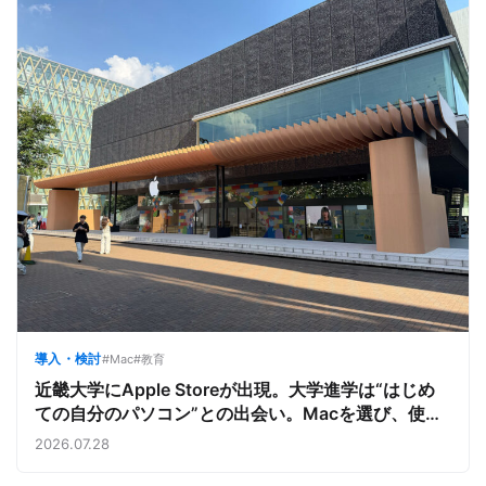
導入・検討
#Mac
#教育
近畿大学にApple Storeが出現。大学進学は“はじめ
ての自分のパソコン”との出会い。Macを選び、使う
魅力と楽しさを、夏のオープンキャンパスでアピール
2026.07.28