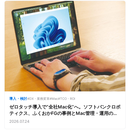
導入・検討
#DX・業務変革
#Mac
#TCO・ROI
ゼロタッチ導入で“全社Mac化”へ。ソフトバンクロボ
ティクス、ふくおかFGの事例とMac管理・運用の強
み【今週のAppleビジネストレンド】
2026.07.24