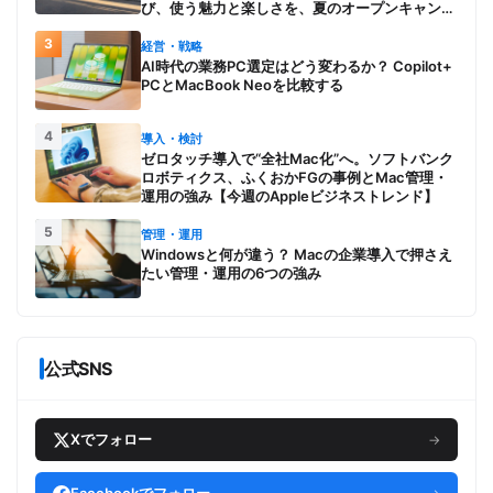
び、使う魅力と楽しさを、夏のオープンキャンパ
スでアピール
3
経営・戦略
AI時代の業務PC選定はどう変わるか？ Copilot+
PCとMacBook Neoを比較する
4
導入・検討
ゼロタッチ導入で“全社Mac化”へ。ソフトバンク
ロボティクス、ふくおかFGの事例とMac管理・
運用の強み【今週のAppleビジネストレンド】
5
管理・運用
Windowsと何が違う？ Macの企業導入で押さえ
たい管理・運用の6つの強み
公式SNS
Xでフォロー
→