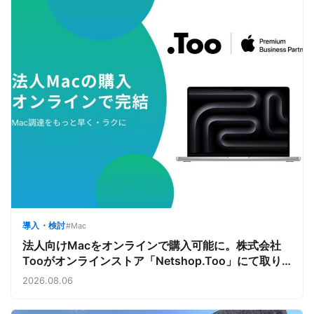
導入・検討
#Mac
法人向けMacをオンラインで購入可能に。株式会社
Tooがオンラインストア「Netshop.Too」にて取り
扱いをスタート。デバイス調達の手間を減らし、スピ
2026.08.06
ーディな導入を支援