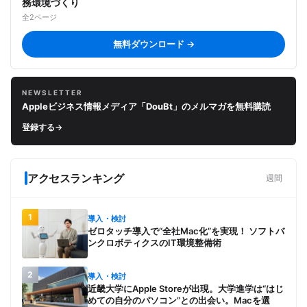
務環境づくり
全2ページ
無料ダウンロード →
NEWSLETTER
Appleビジネス情報メディア「DouBt」のメルマガを無料購読
登録する
→
アクセスランキング
週間
1
導入・検討
ゼロタッチ導入で“全社Mac化”を実現！ ソフトバ
ンクロボティクスのIT環境整備術
2
導入・検討
近畿大学にApple Storeが出現。大学進学は“はじ
めての自分のパソコン”との出会い。Macを選