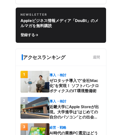
NEWSLETTER
Appleビジネス情報メディア「DouBt」のメ
ルマガを無料購読
登録する
→
アクセスランキング
週間
1
導入・検討
ゼロタッチ導入で“全社Mac
化”を実現！ ソフトバンクロ
ボティクスのIT環境整備術
2
導入・検討
近畿大学にApple Storeが出
現。大学進学は“はじめての
自分のパソコン”との出会
い。Macを選び、使う魅力と
3
楽しさを、夏のオープンキャ
経営・戦略
ンパスでアピール
AI時代の業務PC選定はどう