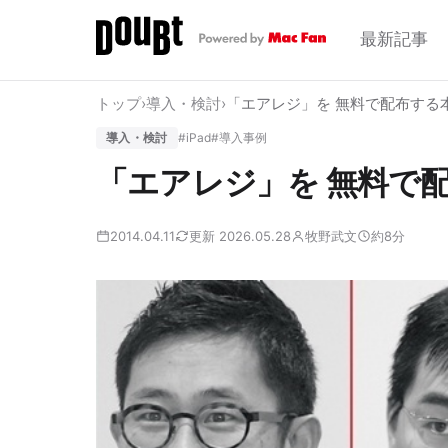
最新記事
トップ
›
導入・検討
›
「エアレジ」を 無料で配布する
導入・検討
#iPad
#導入事例
「エアレジ」を 無料で
2014.04.11
更新 2026.05.28
牧野武文
約8分