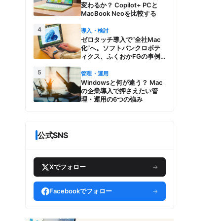
変わるか？ Copilot+ PCと
MacBook Neoを比較する
4
導入・検討
ゼロタッチ導入で“全社Mac
化”へ。ソフトバンクロボテ
ィクス、ふくおかFGの事例
とMac管理・運用の強み【今
5
週のAppleビジネストレン
管理・運用
ド】
Windowsと何が違う？ Mac
の企業導入で押さえたい管
理・運用の6つの強み
公式SNS
Xでフォロー
→
Facebookでフォロー
→