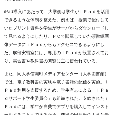
iPad導入にあたって、大学側は学生がｉＰａｄを活用
できるような体制を整えた。例えば、授業で配付して
いたプリント資料を学生がサーバからダウンロードし
て見れるようにしたり、ＰＣで閲覧していた顕微鏡画
像データにｉＰａｄからもアクセスできるようにし
た。解剖実習室には、専用のｉＰａｄが設置されてお
り、実習書や教科書の閲覧に主に使われている。
また、同大学信濃町メディアセンター（大学図書館）
では、電子教科書の実験や電子書籍の配信を実施。ｉ
Ｐａｄ利用を支援するため、学生有志による「ｉＰａ
ｄサポート学生委員会」も組織された。支給されたｉ
Ｐａｄには、学生が自費でアプリを購入してインスト
ールすることもできるため、前出の田沢氏のような学