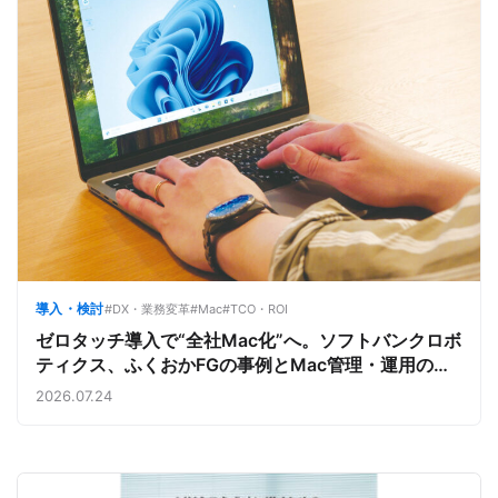
導入・検討
#DX・業務変革
#Mac
#TCO・ROI
ゼロタッチ導入で“全社Mac化”へ。ソフトバンクロボ
ティクス、ふくおかFGの事例とMac管理・運用の強
み【今週のAppleビジネストレンド】
2026.07.24