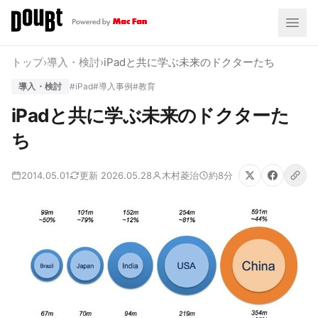
トップ
›
導入・検討
›
iPadと共に学ぶ未来のドクターたち
導入・検討
#iPad
#導入事例
#教育
iPadと共に学ぶ未来のドクターた
ち
2014.05.01
更新 2026.05.28
木村菱治
約8分