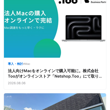
導入・検討
#Mac
法人向けMacをオンラインで購入可能に。株式会社
Tooがオンラインストア「Netshop.Too」にて取り
扱いをスタート。デバイス調達の手間を減らし、スピ
2026.08.06
ーディな導入を支援