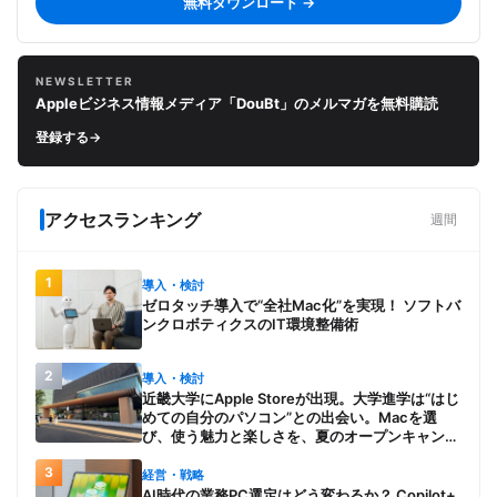
無料ダウンロード →
NEWSLETTER
Appleビジネス情報メディア「DouBt」のメルマガを無料購読
登録する
→
アクセスランキング
週間
1
導入・検討
ゼロタッチ導入で“全社Mac化”を実現！ ソフトバ
ンクロボティクスのIT環境整備術
2
導入・検討
近畿大学にApple Storeが出現。大学進学は“はじ
めての自分のパソコン”との出会い。Macを選
び、使う魅力と楽しさを、夏のオープンキャンパ
スでアピール
3
経営・戦略
AI時代の業務PC選定はどう変わるか？ Copilot+