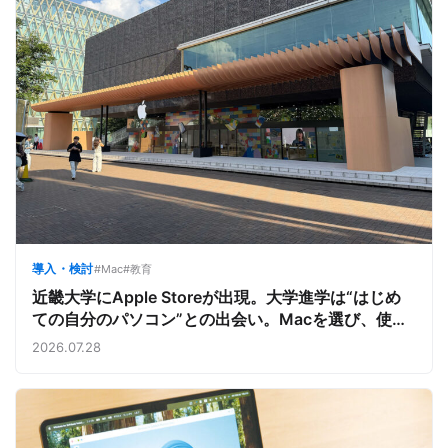
導入・検討
#Mac
#教育
近畿大学にApple Storeが出現。大学進学は“はじめ
ての自分のパソコン”との出会い。Macを選び、使う
魅力と楽しさを、夏のオープンキャンパスでアピール
2026.07.28