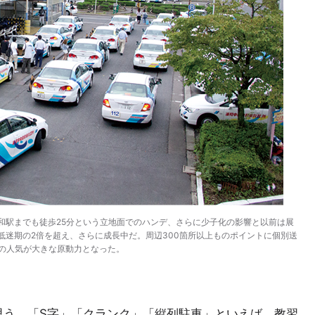
和駅までも徒歩25分という立地面でのハンデ、さらに少子化の影響と以前は展
低迷期の2倍を超え、さらに成長中だ。周辺300箇所以上ものポイントに個別送
習の人気が大きな原動力となった。
思う。「S字」「クランク」「縦列駐車」といえば、教習