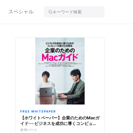
スペシャル
FREE WHITEPAPER
【ホワイトペーパー】企業のためのMacガ
イド──ビジネスを成功に導くコンピュー
タ選びと活用法
全19ページ