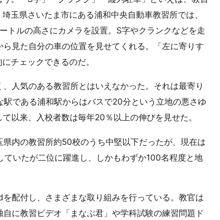
。埼玉県さいたま市にある浦和中央自動車教習所では、
ートルの高さにカメラを設置。S字やクランクなどを走
空から見た自分の車の位置を見せてくれる。「左に寄りす
的にチェックできるのだ。
く、人気のある教習所とはいえなかった。それは最寄り
な駅である浦和駅からはバスで20分という立地の悪さゆ
導入して以来、入校者数は毎年20％以上の伸びを見せた。
玉県内の教習所約50校のうち中堅以下だったが、現在は
していたが二位に躍進し、しかもわずか100名程度と地
adを配付し、さまざまな取り組みを行っている。教官は
に独自に教習ビデオ「まなぶ君」や学科試験の練習問題ド