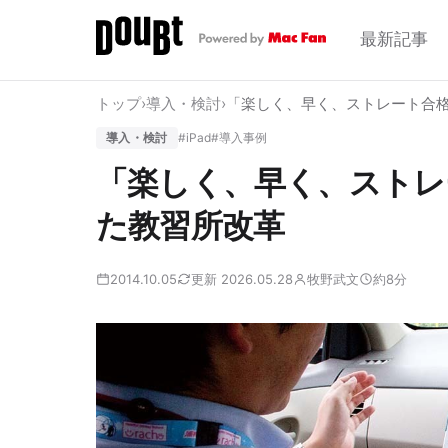
最新記事
トップ
›
導入・検討
›
「楽しく、早く、ストレート合
導入・検討
#iPad
#導入事例
「楽しく、早く、ストレ
た教習所改革
2014.10.05
更新 2026.05.28
牧野武文
約8分