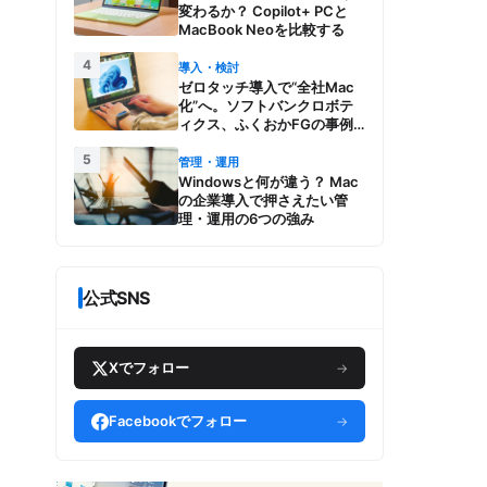
変わるか？ Copilot+ PCと
MacBook Neoを比較する
4
導入・検討
ゼロタッチ導入で“全社Mac
化”へ。ソフトバンクロボテ
ィクス、ふくおかFGの事例
とMac管理・運用の強み【今
5
週のAppleビジネストレン
管理・運用
ド】
Windowsと何が違う？ Mac
の企業導入で押さえたい管
理・運用の6つの強み
公式SNS
Xでフォロー
→
Facebookでフォロー
→