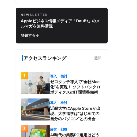
NEWSLETTER
Appleビジネス情報メディア「DouBt」のメ
ルマガを無料購読
登録する
→
アクセスランキング
週間
1
導入・検討
ゼロタッチ導入で“全社Mac
化”を実現！ ソフトバンクロ
ボティクスのIT環境整備術
2
導入・検討
近畿大学にApple Storeが出
現。大学進学は“はじめての
自分のパソコン”との出会
い。Macを選び、使う魅力と
3
楽しさを、夏のオープンキャ
経営・戦略
ンパスでアピール
AI時代の業務PC選定はどう