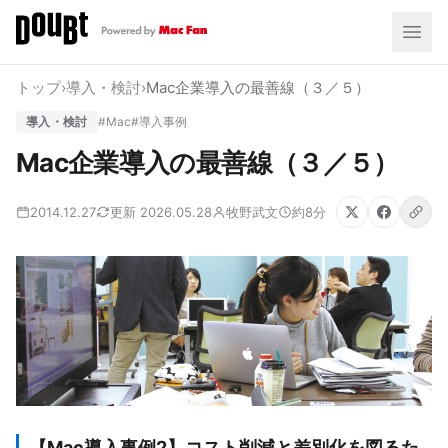
トップ
›
導入・検討
›
Mac企業導入の最善線（３／５）
導入・検討
#Mac
#導入事例
Mac企業導入の最善線（３／５）
2014.12.27
更新 2026.05.28
牧野武文
約8分
【Mac導入事例2】コスト削減と差別化を図るた