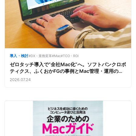
導入・検討
#DX・業務変革
#Mac
#TCO・ROI
ゼロタッチ導入で“全社Mac化”へ。ソフトバンクロボ
ティクス、ふくおかFGの事例とMac管理・運用の強
み【今週のAppleビジネストレンド】
2026.07.24