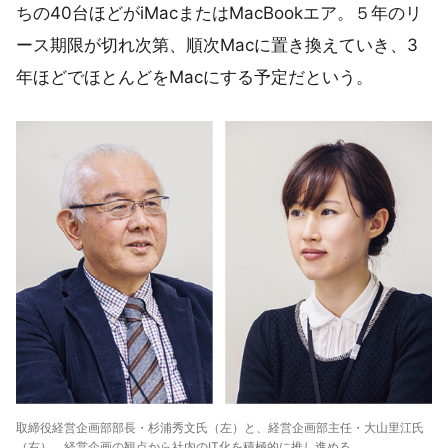
ちの40台ほどがiMacまたはMacBookエア。５年のリ
ース期限が切れ次第、順次Macに置き換えていき、3
年ほどでほとんどをMacにする予定だという。
取締役経営企画部部長・杉浦秀文氏（左）と、経営企画部主任・大山里江氏
（右）。経営企画の観点から社内のIT化を積極的に推し進める。