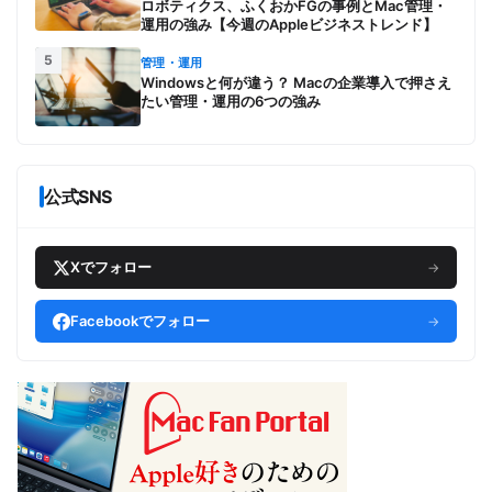
ロボティクス、ふくおかFGの事例とMac管理・
運用の強み【今週のAppleビジネストレンド】
5
管理・運用
Windowsと何が違う？ Macの企業導入で押さえ
たい管理・運用の6つの強み
公式SNS
Xでフォロー
→
Facebookでフォロー
→