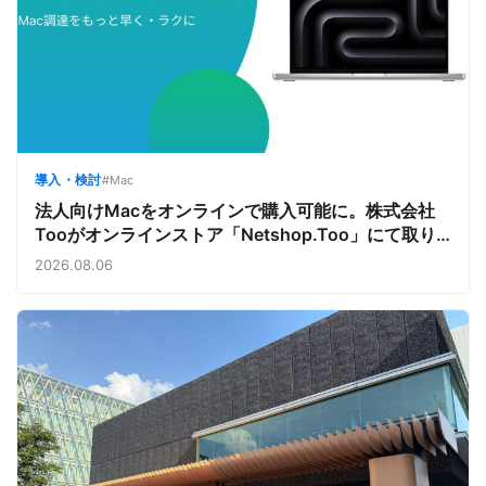
導入・検討
#Mac
法人向けMacをオンラインで購入可能に。株式会社
Tooがオンラインストア「Netshop.Too」にて取り
扱いをスタート。デバイス調達の手間を減らし、スピ
2026.08.06
ーディな導入を支援