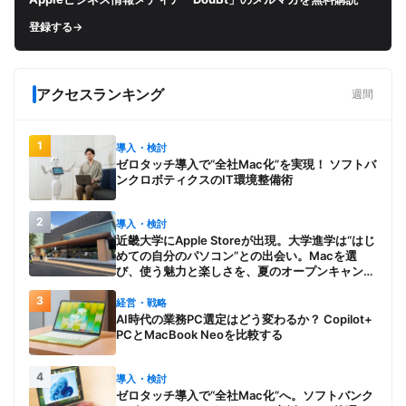
登録する
→
アクセスランキング
週間
1
導入・検討
ゼロタッチ導入で“全社Mac化”を実現！ ソフトバ
ンクロボティクスのIT環境整備術
2
導入・検討
近畿大学にApple Storeが出現。大学進学は“はじ
めての自分のパソコン”との出会い。Macを選
び、使う魅力と楽しさを、夏のオープンキャンパ
スでアピール
3
経営・戦略
AI時代の業務PC選定はどう変わるか？ Copilot+
PCとMacBook Neoを比較する
4
導入・検討
ゼロタッチ導入で“全社Mac化”へ。ソフトバンク