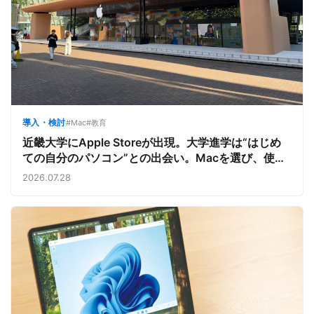
導入・検討
#Mac
#教育
近畿大学にApple Storeが出現。大学進学は“はじめ
ての自分のパソコン”との出会い。Macを選び、使う
魅力と楽しさを、夏のオープンキャンパスでアピール
2026.07.28