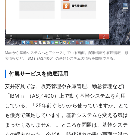
Macから基幹システムへとアクセスしている画面。配車情報や在庫情報、顧
客情報など、IBM i（AS/400）の基幹システムの情報を閲覧できる。
付属サービスを徹底活用
安井家具では、販売管理や在庫管理、勤怠管理などに
「IBM i」（AS／400）上で動く基幹システムを利用
している。「25年前ぐらいから使っていますが、とて
も優秀で満足しています。基幹システムを変える気は
まったくありません」。ところが問題は、基幹システ
ムの端末だった。今どき、時代遅れの黒い画面に緑の