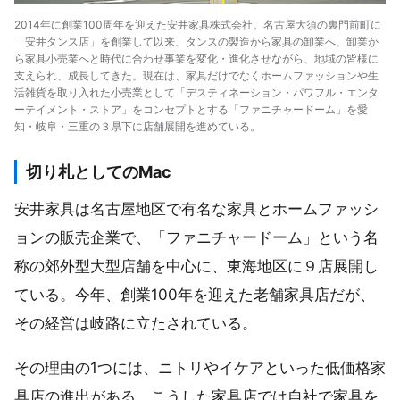
2014年に創業100周年を迎えた安井家具株式会社。名古屋大須の裏門前町に
「安井タンス店」を創業して以来、タンスの製造から家具の卸業へ、卸業か
ら家具小売業へと時代に合わせ事業を変化・進化させながら、地域の皆様に
支えられ、成長してきた。現在は、家具だけでなくホームファッションや生
活雑貨を取り入れた小売業として「デスティネーション・パワフル・エンタ
ーテイメント・ストア」をコンセプトとする「ファニチャードーム」を愛
知・岐阜・三重の３県下に店舗展開を進めている。
切り札としてのMac
安井家具は名古屋地区で有名な家具とホームファッシ
ョンの販売企業で、「ファニチャードーム」という名
称の郊外型大型店舗を中心に、東海地区に９店展開し
ている。今年、創業100年を迎えた老舗家具店だが、
その経営は岐路に立たされている。
その理由の1つには、ニトリやイケアといった低価格家
具店の進出がある。こうした家具店では自社で家具を