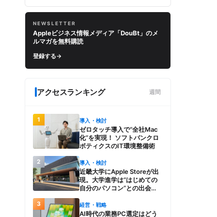
NEWSLETTER
Appleビジネス情報メディア「DouBt」のメ
ルマガを無料購読
登録する
→
アクセスランキング
週間
1
導入・検討
ゼロタッチ導入で“全社Mac
化”を実現！ ソフトバンクロ
ボティクスのIT環境整備術
2
導入・検討
近畿大学にApple Storeが出
現。大学進学は“はじめての
自分のパソコン”との出会
い。Macを選び、使う魅力と
3
楽しさを、夏のオープンキャ
経営・戦略
ンパスでアピール
AI時代の業務PC選定はどう