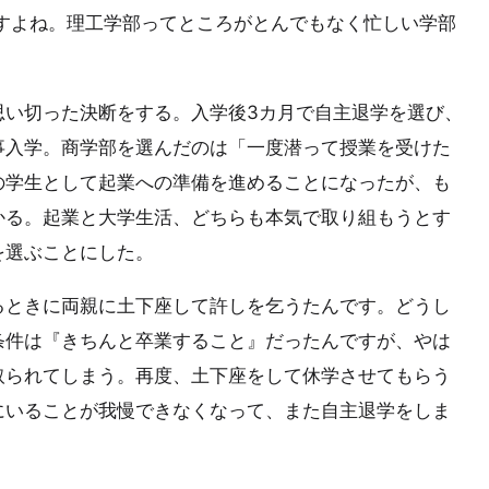
すよね。理工学部ってところがとんでもなく忙しい学部
思い切った決断をする。入学後3カ月で自主退学を選び、
事入学。商学部を選んだのは「一度潜って授業を受けた
の学生として起業への準備を進めることになったが、も
かる。起業と大学生活、どちらも本気で取り組もうとす
を選ぶことにした。
るときに両親に土下座して許しを乞うたんです。どうし
条件は『きちんと卒業すること』だったんですが、やは
取られてしまう。再度、土下座をして休学させてもらう
にいることが我慢できなくなって、また自主退学をしま