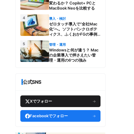
変わるか？ Copilot+ PCと
MacBook Neoを比較する
4
導入・検討
ゼロタッチ導入で“全社Mac
化”へ。ソフトバンクロボテ
ィクス、ふくおかFGの事例
とMac管理・運用の強み【今
5
週のAppleビジネストレン
管理・運用
ド】
Windowsと何が違う？ Mac
の企業導入で押さえたい管
理・運用の6つの強み
公式SNS
Xでフォロー
→
Facebookでフォロー
→