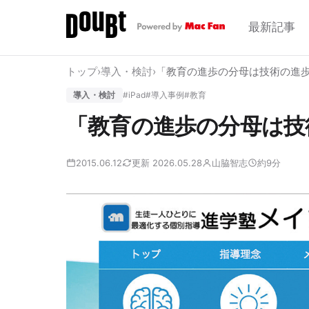
最新記事
トップ
›
導入・検討
›
「教育の進歩の分母は技術の進
導入・検討
#iPad
#導入事例
#教育
「教育の進歩の分母は技
2015.06.12
更新 2026.05.28
山脇智志
約9分