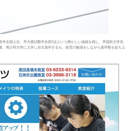
数学全国上位、早大模試数学全国1位という輝かしい成績を残し、早稲田大学先
後、再び同大学に入学し自主退学するも、経営の勉強をしながら進学塾を起ち上