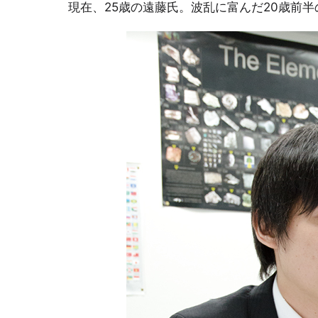
現在、25歳の遠藤氏。波乱に富んだ20歳前