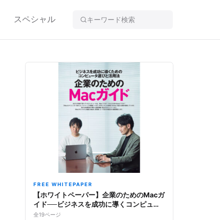
スペシャル
FREE WHITEPAPER
【ホワイトペーパー】企業のためのMacガ
イド──ビジネスを成功に導くコンピュー
タ選びと活用法
全19ページ