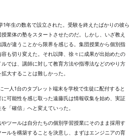
大学1年生の数名で設立された。受験を終えたばかりの彼ら
団授業体の塾をスタートさせたのだ。しかし、いざ教え
知識が違うことから限界を感じる。集団授業から個別指
内容も切り変えた。それ以降、徐々に成果が出始めたの
イルでは、講師に対して教育方法や指導法などのやり方
を拡大することは難しかった。
でに一人1台のタブレット端末を学校で生徒に配付すると
育に可能性を感じ取った遠藤氏は情報収集を始め、実証
性を「確信」へと変えていった。
法やツールは自分たちの個別学習授業にそのまま採用す
ツールを構築することを決意し、まずはエンジニアの育