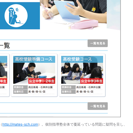
（
http://mates-sch.com
）。個別指導塾全体で蔓延っている問題に疑問を呈し、