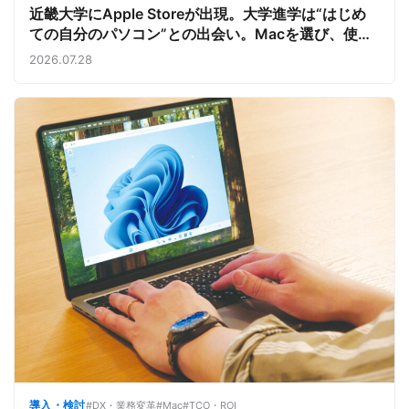
近畿大学にApple Storeが出現。大学進学は“はじめ
ての自分のパソコン”との出会い。Macを選び、使う
魅力と楽しさを、夏のオープンキャンパスでアピール
2026.07.28
導入・検討
#DX・業務変革
#Mac
#TCO・ROI