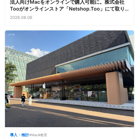
法人向けMacをオンラインで購入可能に。株式会社
Tooがオンラインストア「Netshop.Too」にて取り
扱いをスタート。デバイス調達の手間を減らし、スピ
2026.08.06
ーディな導入を支援
導入・検討
#Mac
#教育