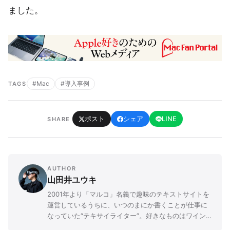
ました。
#Mac
#導入事例
TAGS
ポスト
シェア
LINE
SHARE
AUTHOR
山田井ユウキ
2001年より「マルコ」名義で趣味のテキストサイトを
運営しているうちに、いつのまにか書くことが仕事に
なっていた“テキサイライター”。好きなものはワイン
とカメラとBL。