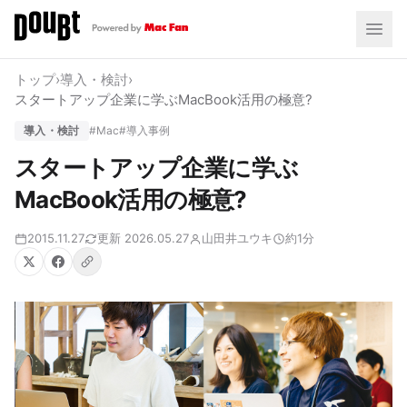
トップ
›
導入・検討
›
スタートアップ企業に学ぶMacBook活用の極意?
導入・検討
#Mac
#導入事例
スタートアップ企業に学ぶ
MacBook活用の極意?
2015.11.27
更新 2026.05.27
山田井ユウキ
約1分