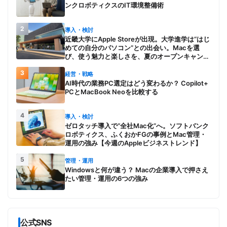
ンクロボティクスのIT環境整備術
2
導入・検討
近畿大学にApple Storeが出現。大学進学は“はじ
めての自分のパソコン”との出会い。Macを選
び、使う魅力と楽しさを、夏のオープンキャンパ
スでアピール
3
経営・戦略
AI時代の業務PC選定はどう変わるか？ Copilot+
PCとMacBook Neoを比較する
4
導入・検討
ゼロタッチ導入で“全社Mac化”へ。ソフトバンク
ロボティクス、ふくおかFGの事例とMac管理・
運用の強み【今週のAppleビジネストレンド】
5
管理・運用
Windowsと何が違う？ Macの企業導入で押さえ
たい管理・運用の6つの強み
公式SNS