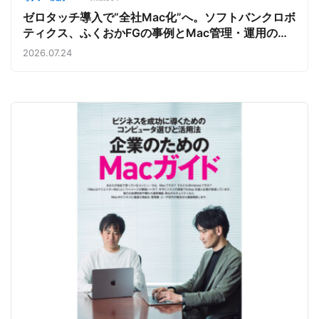
ゼロタッチ導入で“全社Mac化”へ。ソフトバンクロボ
ティクス、ふくおかFGの事例とMac管理・運用の強
み【今週のAppleビジネストレンド】
2026.07.24