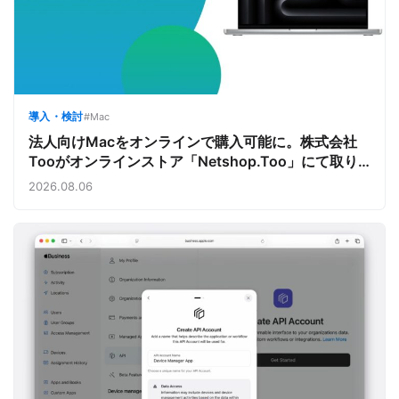
導入・検討
#Mac
法人向けMacをオンラインで購入可能に。株式会社
Tooがオンラインストア「Netshop.Too」にて取り
扱いをスタート。デバイス調達の手間を減らし、スピ
2026.08.06
ーディな導入を支援