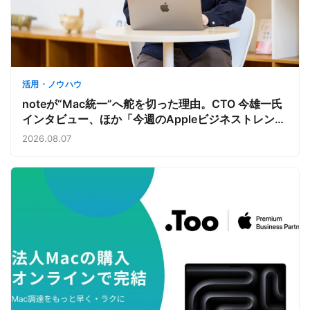
活用・ノウハウ
noteが“Mac統一”へ舵を切った理由。CTO 今雄一氏
インタビュー、ほか「今週のAppleビジネストレン
ド」
2026.08.07