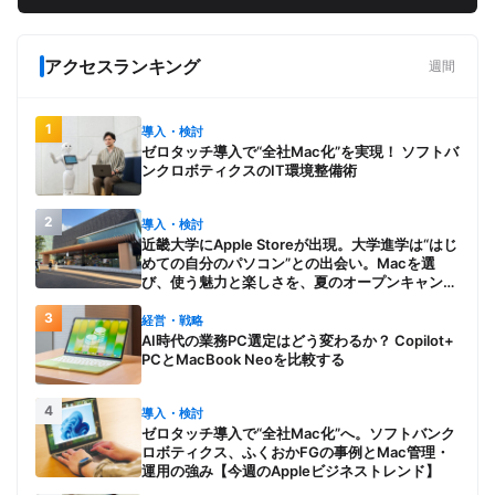
アクセスランキング
週間
1
導入・検討
ゼロタッチ導入で“全社Mac化”を実現！ ソフトバ
ンクロボティクスのIT環境整備術
2
導入・検討
近畿大学にApple Storeが出現。大学進学は“はじ
めての自分のパソコン”との出会い。Macを選
び、使う魅力と楽しさを、夏のオープンキャンパ
スでアピール
3
経営・戦略
AI時代の業務PC選定はどう変わるか？ Copilot+
PCとMacBook Neoを比較する
4
導入・検討
ゼロタッチ導入で“全社Mac化”へ。ソフトバンク
ロボティクス、ふくおかFGの事例とMac管理・
運用の強み【今週のAppleビジネストレンド】