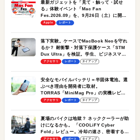
最新ガジェットを「見て・触って・試せ
る」体験イベント「Mac Fan
Fes.2026.09」を、9月26日（土）に開催
します！
Apple
レポート
落下実験。ケースでMacBook Neoを守れ
るか？ 耐衝撃・対落下保護ケース「STM
Dux Ultra」を検証。学生、ビジネスマン
のモバイルユースに最適！
アクセサリ
レポート
タイアップ
安全なモバイルバッテリ＝半固体電池。選
ぶべき理由を開発者に取材。
TORRAS「MiniMag Pro」の実機レビュ
ーも
アクセサリ
レポート
タイアップ
夏場のバイクは地獄？ ネッククーラーが助
けになるかも。 「COOLiFY Cyber
Fold」レビュー。冷却の速さ、密着する冷
却プレート、シンプルな操作性がグッド！
アクセサリ
レポート
タイアップ