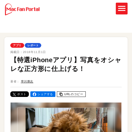
アプリ
レポート
掲載日：
2018年11月1日
【特選iPhoneアプリ】写真をオシャ
レな正方形に仕上げる！
著者：
早川厚志
ポスト
シェアする
URLのコピー