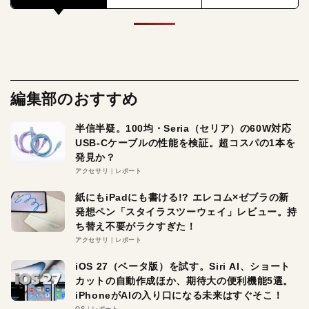
編集部のおすすめ
半信半疑。100均・Seria（セリア）の60W対応
USB-Cケーブルの性能を検証。超コスパの1本を
発見か？
アクセサリ
レポート
紙にもiPadにも書ける!? エレコム×ゼブラの新
発想ペン「スタイラスツーウェイ」レビュー。持
ち替え不要がラクすぎた！
アクセサリ
レポート
iOS 27（ベータ版）を試す。Siri AI、ショート
カットの自動作成ほか、期待大の便利機能5選。
iPhoneがAIの入り口になる未来はすぐそこ！
OS
レポート