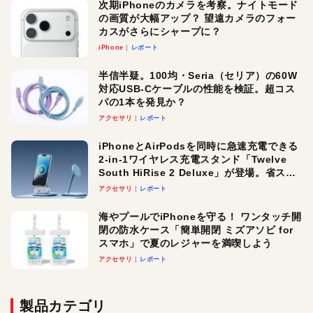
次期iPhoneのカメラを考察。ナイトモード
の画質が大幅アップ？ 望遠カメラのフォー
カスがさらにシャープに？
iPhone
レポート
半信半疑。100均・Seria（セリア）の60W
対応USB-Cケーブルの性能を検証。超コス
パの1本を発見か？
アクセサリ
レポート
iPhoneとAirPodsを同時に急速充電できる
2-in-1ワイヤレス充電スタンド「Twelve
South HiRise 2 Deluxe」が登場。省スペ
ースでおしゃれに充電したい人にオスス
アクセサリ
レポート
メ！
海やプールでiPhoneを守る！ ワンタッチ開
閉の防水ケース「簡単開閉 ミズアソビ for
スマホ」で夏のレジャーを満喫しよう
アクセサリ
レポート
製品カテゴリ