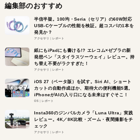
編集部のおすすめ
半信半疑。100均・Seria（セリア）の60W対応
USB-Cケーブルの性能を検証。超コスパの1本を
発見か？
アクセサリ
レポート
紙にもiPadにも書ける!? エレコム×ゼブラの新
発想ペン「スタイラスツーウェイ」レビュー。持
ち替え不要がラクすぎた！
アクセサリ
レポート
iOS 27（ベータ版）を試す。Siri AI、ショート
カットの自動作成ほか、期待大の便利機能5選。
iPhoneがAIの入り口になる未来はすぐそこ！
OS
レポート
Insta360のジンバルカメラ「Luna Ultra」実践
レビュー。4K／8K比較・ズーム・夜間撮影をチ
ェック
アクセサリ
レポート