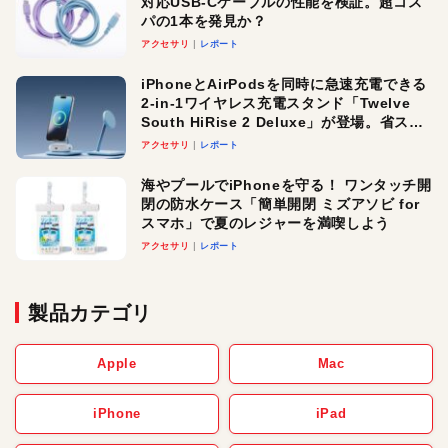
対応USB-Cケーブルの性能を検証。超コス
パの1本を発見か？
アクセサリ
レポート
iPhoneとAirPodsを同時に急速充電できる
2-in-1ワイヤレス充電スタンド「Twelve
South HiRise 2 Deluxe」が登場。省スペ
ースでおしゃれに充電したい人にオスス
アクセサリ
レポート
メ！
海やプールでiPhoneを守る！ ワンタッチ開
閉の防水ケース「簡単開閉 ミズアソビ for
スマホ」で夏のレジャーを満喫しよう
アクセサリ
レポート
製品カテゴリ
Apple
Mac
iPhone
iPad