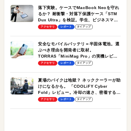
落下実験。ケースでMacBook Neoを守れ
るか？ 耐衝撃・対落下保護ケース「STM
Dux Ultra」を検証。学生、ビジネスマン
のモバイルユースに最適！
アクセサリ
レポート
タイアップ
安全なモバイルバッテリ＝半固体電池。選
ぶべき理由を開発者に取材。
TORRAS「MiniMag Pro」の実機レビュ
ーも
アクセサリ
レポート
タイアップ
夏場のバイクは地獄？ ネッククーラーが助
けになるかも。 「COOLiFY Cyber
Fold」レビュー。冷却の速さ、密着する冷
却プレート、シンプルな操作性がグッド！
アクセサリ
レポート
タイアップ