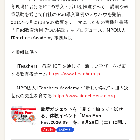
育現場におけるICTの導入・活用を推進すべく、講演や執
筆活動を通じて自社のiPad導入事例やノウハウを発信。
2013年3月にはiPad×教育をテーマにした初の実践的書籍
「iPad教育活用 7つの秘訣」をプロデュース。NPO法人
iTeachers Academy 事務局長
＜番組提供＞
・ iTeachers：教育 ICT を通じて「新しい学び」を提案
する教育者チーム
https://www.iteachers.jp
・ NPO法人 iTeachers Academy：“新しい学び”を担う次
世代の先生を育てる
https://www.iteachers-ac.org
最新ガジェットを「見て・触って・試せ
る」体験イベント「Mac Fan
Fes.2026.09」を、9月26日（土）に開催
します！
Apple
レポート