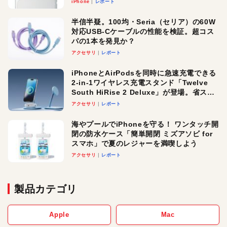
iPhone
レポート
半信半疑。100均・Seria（セリア）の60W
対応USB-Cケーブルの性能を検証。超コス
パの1本を発見か？
アクセサリ
レポート
iPhoneとAirPodsを同時に急速充電できる
2-in-1ワイヤレス充電スタンド「Twelve
South HiRise 2 Deluxe」が登場。省スペ
ースでおしゃれに充電したい人にオスス
アクセサリ
レポート
メ！
海やプールでiPhoneを守る！ ワンタッチ開
閉の防水ケース「簡単開閉 ミズアソビ for
スマホ」で夏のレジャーを満喫しよう
アクセサリ
レポート
製品カテゴリ
Apple
Mac