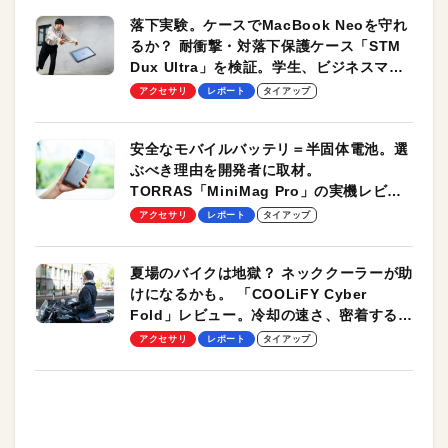
落下実験。ケースでMacBook Neoを守れ
るか？ 耐衝撃・対落下保護ケース「STM
Dux Ultra」を検証。学生、ビジネスマン
のモバイルユースに最適！
アクセサリ
レポート
タイアップ
安全なモバイルバッテリ＝半固体電池。選
ぶべき理由を開発者に取材。
TORRAS「MiniMag Pro」の実機レビュ
ーも
アクセサリ
レポート
タイアップ
夏場のバイクは地獄？ ネッククーラーが助
けになるかも。 「COOLiFY Cyber
Fold」レビュー。冷却の速さ、密着する冷
却プレート、シンプルな操作性がグッド！
アクセサリ
レポート
タイアップ