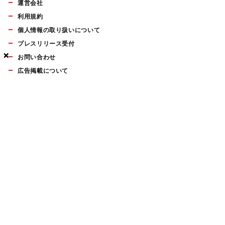
運営会社
利用規約
個人情報の取り扱いについて
プレスリリース受付
×
×
×
×
お問い合わせ
広告掲載について
マイナビBOOKS
Mac Fan Portalの人気記事ランキングやおすすめ記事、編集部
員によるコラムなどをまとめたメールマガジンを毎週金曜日に
配信します。お気軽にご登録ください。
Mac Fan メールマガジン
無料登録はこちら