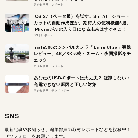
アクセサリ
レポート
iOS 27（ベータ版）を試す。Siri AI、ショート
カットの自動作成ほか、期待大の便利機能5選。
iPhoneがAIの入り口になる未来はすぐそこ！
OS
レポート
Insta360のジンバルカメラ「Luna Ultra」実践
レビュー。4K／8K比較・ズーム・夜間撮影をチ
ェック
アクセサリ
レポート
あなたのUSB-Cポートは大丈夫？ 認識しない・
充電できない原因と正しい対策
アクセサリ
テクノロジー
SNS
最新記事やお知らせ、編集部員の取材レポートなどを投稿中！
ぜひフォローをお願いします。