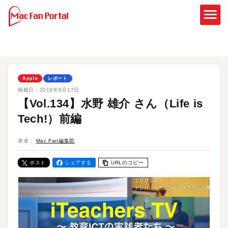
Apple
レポート
掲載日：
2018年8月17日
【Vol.134】水野 雄介 さん（Life is
Tech!）前編
著者：
Mac Fan編集部
ポスト
シェアする
URLのコピー