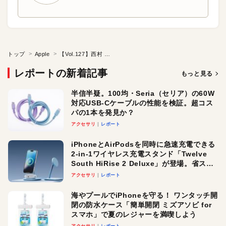
トップ
Apple
【Vol.127】西村 華奈 先生（千葉県立千葉工業高等学校）前編
レポートの新着記事
もっと見る
半信半疑。100均・Seria（セリア）の60W
対応USB-Cケーブルの性能を検証。超コス
パの1本を発見か？
アクセサリ
レポート
iPhoneとAirPodsを同時に急速充電できる
2-in-1ワイヤレス充電スタンド「Twelve
South HiRise 2 Deluxe」が登場。省スペ
ースでおしゃれに充電したい人にオスス
アクセサリ
レポート
メ！
海やプールでiPhoneを守る！ ワンタッチ開
閉の防水ケース「簡単開閉 ミズアソビ for
スマホ」で夏のレジャーを満喫しよう