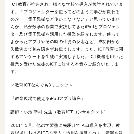
ICT教育が推進され、様々な学校で導入が検討されていま
す。「プロジェクターを使ってどのように学びが変わる
のか」「電子黒板など使いこなせない」と思っていませ
んか。私が数学の授業で実践してきたiPadとプロジェク
ター及び電子黒板を活用した授業を紹介します。使って
よかったアプリやその時の生徒の反応など、成功例から
失敗例まで包み隠さずお伝えします。また、ICT教育に関
するアンケートを生徒に実施しました。ICT機器を用いた
授業を受けた生徒のICTに対する本音をご紹介いたしま
す。
＜教育ICTなんでも3ミニッツ＞
『教育現場で使えるiPadアプリ講座』
講師：小池 幸司 先生（教育ICTコンサルタント）
2011年3月、他の学習塾に先駆けてiPad導入を実現。教
育現場におけるICTの導入・活用を推進すべく、講演や執