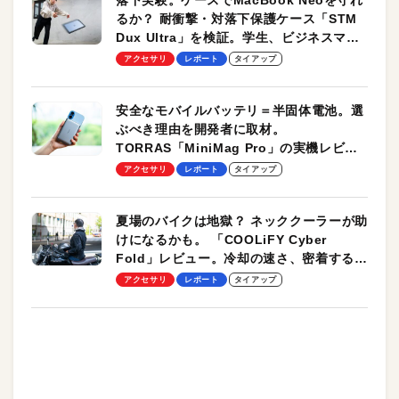
落下実験。ケースでMacBook Neoを守れ
るか？ 耐衝撃・対落下保護ケース「STM
Dux Ultra」を検証。学生、ビジネスマン
のモバイルユースに最適！
アクセサリ
レポート
タイアップ
安全なモバイルバッテリ＝半固体電池。選
ぶべき理由を開発者に取材。
TORRAS「MiniMag Pro」の実機レビュ
ーも
アクセサリ
レポート
タイアップ
夏場のバイクは地獄？ ネッククーラーが助
けになるかも。 「COOLiFY Cyber
Fold」レビュー。冷却の速さ、密着する冷
却プレート、シンプルな操作性がグッド！
アクセサリ
レポート
タイアップ