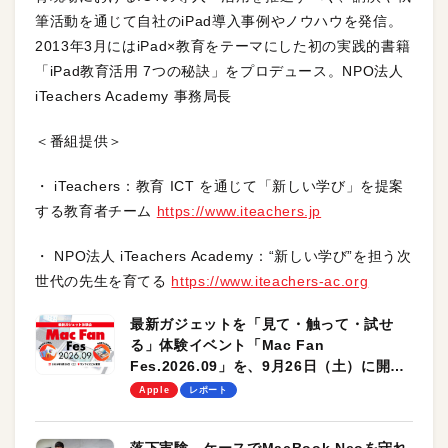
筆活動を通じて自社のiPad導入事例やノウハウを発信。
2013年3月にはiPad×教育をテーマにした初の実践的書籍
「iPad教育活用 7つの秘訣」をプロデュース。NPO法人
iTeachers Academy 事務局長
＜番組提供＞
・ iTeachers：教育 ICT を通じて「新しい学び」を提案
する教育者チーム
https://www.iteachers.jp
・ NPO法人 iTeachers Academy：“新しい学び”を担う次
世代の先生を育てる
https://www.iteachers-ac.org
最新ガジェットを「見て・触って・試せ
る」体験イベント「Mac Fan
Fes.2026.09」を、9月26日（土）に開催
します！
Apple
レポート