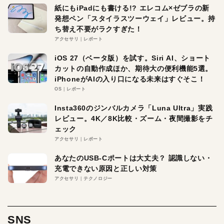
紙にもiPadにも書ける!? エレコム×ゼブラの新
発想ペン「スタイラスツーウェイ」レビュー。持
ち替え不要がラクすぎた！
アクセサリ
レポート
iOS 27（ベータ版）を試す。Siri AI、ショート
カットの自動作成ほか、期待大の便利機能5選。
iPhoneがAIの入り口になる未来はすぐそこ！
OS
レポート
Insta360のジンバルカメラ「Luna Ultra」実践
レビュー。4K／8K比較・ズーム・夜間撮影をチ
ェック
アクセサリ
レポート
あなたのUSB-Cポートは大丈夫？ 認識しない・
充電できない原因と正しい対策
アクセサリ
テクノロジー
SNS