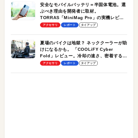
安全なモバイルバッテリ＝半固体電池。選
ぶべき理由を開発者に取材。
TORRAS「MiniMag Pro」の実機レビュ
ーも
アクセサリ
レポート
タイアップ
夏場のバイクは地獄？ ネッククーラーが助
けになるかも。 「COOLiFY Cyber
Fold」レビュー。冷却の速さ、密着する冷
却プレート、シンプルな操作性がグッド！
アクセサリ
レポート
タイアップ