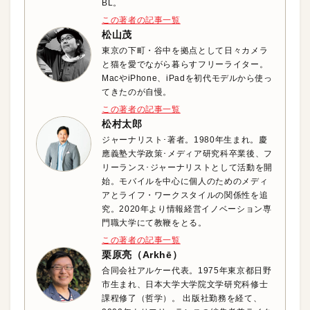
BL。
この著者の記事一覧
松山茂
東京の下町・谷中を拠点として日々カメラ
と猫を愛でながら暮らすフリーライター。
MacやiPhone、iPadを初代モデルから使っ
てきたのが自慢。
この著者の記事一覧
松村太郎
ジャーナリスト･著者。1980年生まれ。慶
應義塾大学政策･メディア研究科卒業後、フ
リーランス･ジャーナリストとして活動を開
始。モバイルを中心に個人のためのメディ
アとライフ・ワークスタイルの関係性を追
究。2020年より情報経営イノベーション専
門職大学にて教鞭をとる。
この著者の記事一覧
栗原亮（Arkhē）
合同会社アルケー代表。1975年東京都日野
市生まれ、日本大学大学院文学研究科修士
課程修了（哲学）。 出版社勤務を経て、