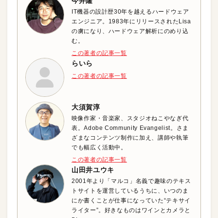
今井隆
IT機器の設計歴30年を越えるハードウェア
エンジニア。1983年にリリースされたLisa
の虜になり、ハードウェア解析にのめり込
む。
この著者の記事一覧
らいら
この著者の記事一覧
大須賀淳
映像作家・音楽家、スタジオねこやなぎ代
表。Adobe Community Evangelist。さま
ざまなコンテンツ制作に加え、講師や執筆
でも幅広く活動中。
この著者の記事一覧
山田井ユウキ
2001年より「マルコ」名義で趣味のテキス
トサイトを運営しているうちに、いつのま
にか書くことが仕事になっていた“テキサイ
ライター”。好きなものはワインとカメラと