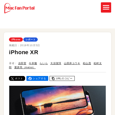
iPhone
レポート
掲載日：
2018年10月5日
iPhone XR
著者：
吉田雷
今井隆
らいら
大須賀淳
山田井ユウキ
松山茂
松村太
郎
栗原亮（Arkhē）
ポスト
シェアする
URLのコピー