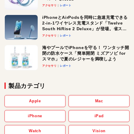
アクセサリ
レポート
iPhoneとAirPodsを同時に急速充電できる
2-in-1ワイヤレス充電スタンド「Twelve
South HiRise 2 Deluxe」が登場。省スペ
ースでおしゃれに充電したい人にオスス
アクセサリ
レポート
メ！
海やプールでiPhoneを守る！ ワンタッチ開
閉の防水ケース「簡単開閉 ミズアソビ for
スマホ」で夏のレジャーを満喫しよう
アクセサリ
レポート
製品カテゴリ
Apple
Mac
iPhone
iPad
Watch
Vision