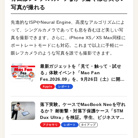
写真が撮れる
先進的なISPやNeural Engine、高度なアルゴリズムによ
って、シングルカメラであっても息を呑むほど美しい写
真を撮影できます。さらに、iPhone XS／XS Max同様に
ポートレートモードにも対応。これまで以上に手軽に一
眼レフカメラのような写真を誰でも撮影できます。
最新ガジェットを「見て・触って・試せ
る」体験イベント「Mac Fan
Fes.2026.09」を、9月26日（土）に開催
します！
Apple
レポート
落下実験。ケースでMacBook Neoを守れ
るか？ 耐衝撃・対落下保護ケース「STM
Dux Ultra」を検証。学生、ビジネスマン
のモバイルユースに最適！
アクセサリ
レポート
タイアップ