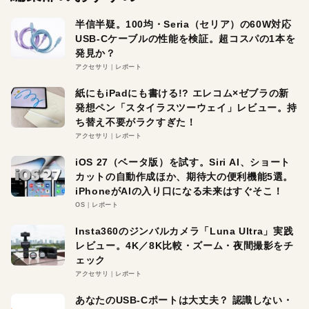
半信半疑。100均・Seria（セリア）の60W対応
USB-Cケーブルの性能を検証。超コスパの1本を
発見か？
アクセサリ
レポート
紙にもiPadにも書ける!? エレコム×ゼブラの新
発想ペン「スタイラスツーウェイ」レビュー。持
ち替え不要がラクすぎた！
アクセサリ
レポート
iOS 27（ベータ版）を試す。Siri AI、ショート
カットの自動作成ほか、期待大の便利機能5選。
iPhoneがAIの入り口になる未来はすぐそこ！
OS
レポート
Insta360のジンバルカメラ「Luna Ultra」実践
レビュー。4K／8K比較・ズーム・夜間撮影をチ
ェック
アクセサリ
レポート
あなたのUSB-Cポートは大丈夫？ 認識しない・