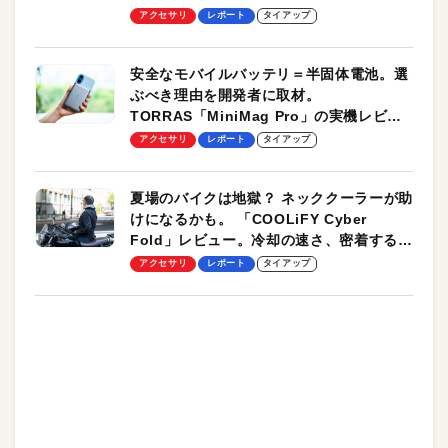
のモバイルユースに最適！
アクセサリ
レポート
タイアップ
安全なモバイルバッテリ＝半固体電池。選
ぶべき理由を開発者に取材。
TORRAS「MiniMag Pro」の実機レビュ
ーも
アクセサリ
レポート
タイアップ
夏場のバイクは地獄？ ネッククーラーが助
けになるかも。 「COOLiFY Cyber
Fold」レビュー。冷却の速さ、密着する冷
却プレート、シンプルな操作性がグッド！
アクセサリ
レポート
タイアップ