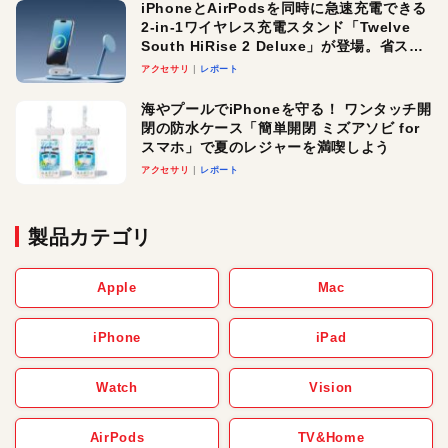
iPhoneとAirPodsを同時に急速充電できる
2-in-1ワイヤレス充電スタンド「Twelve
South HiRise 2 Deluxe」が登場。省スペ
ースでおしゃれに充電したい人にオスス
アクセサリ
レポート
メ！
海やプールでiPhoneを守る！ ワンタッチ開
閉の防水ケース「簡単開閉 ミズアソビ for
スマホ」で夏のレジャーを満喫しよう
アクセサリ
レポート
製品カテゴリ
Apple
Mac
iPhone
iPad
Watch
Vision
AirPods
TV&Home