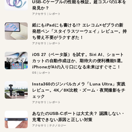
USB-Cケーブルの性能を検証。超コスパの1本を
発見か？
アクセサリ
レポート
紙にもiPadにも書ける!? エレコム×ゼブラの新
発想ペン「スタイラスツーウェイ」レビュー。持
ち替え不要がラクすぎた！
アクセサリ
レポート
iOS 27（ベータ版）を試す。Siri AI、ショート
カットの自動作成ほか、期待大の便利機能5選。
iPhoneがAIの入り口になる未来はすぐそこ！
OS
レポート
Insta360のジンバルカメラ「Luna Ultra」実践
レビュー。4K／8K比較・ズーム・夜間撮影をチ
ェック
アクセサリ
レポート
あなたのUSB-Cポートは大丈夫？ 認識しない・
充電できない原因と正しい対策
アクセサリ
テクノロジー