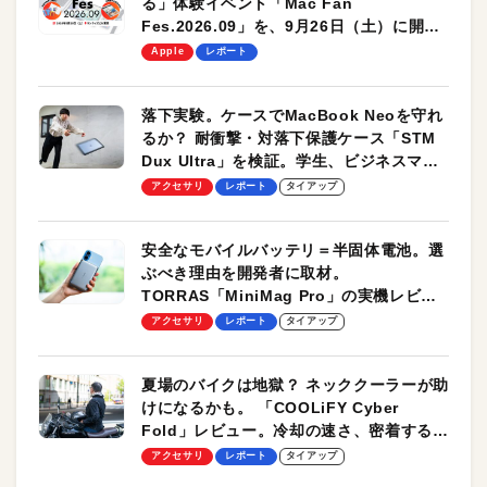
る」体験イベント「Mac Fan
Fes.2026.09」を、9月26日（土）に開催
します！
Apple
レポート
落下実験。ケースでMacBook Neoを守れ
るか？ 耐衝撃・対落下保護ケース「STM
Dux Ultra」を検証。学生、ビジネスマン
のモバイルユースに最適！
アクセサリ
レポート
タイアップ
安全なモバイルバッテリ＝半固体電池。選
ぶべき理由を開発者に取材。
TORRAS「MiniMag Pro」の実機レビュ
ーも
アクセサリ
レポート
タイアップ
夏場のバイクは地獄？ ネッククーラーが助
けになるかも。 「COOLiFY Cyber
Fold」レビュー。冷却の速さ、密着する冷
却プレート、シンプルな操作性がグッド！
アクセサリ
レポート
タイアップ