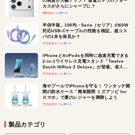
の画質が大幅アップ？ 望遠カメラのフォー
カスがさらにシャープに？
iPhone
レポート
半信半疑。100均・Seria（セリア）の60W
対応USB-Cケーブルの性能を検証。超コス
パの1本を発見か？
アクセサリ
レポート
iPhoneとAirPodsを同時に急速充電できる
2-in-1ワイヤレス充電スタンド「Twelve
South HiRise 2 Deluxe」が登場。省スペ
ースでおしゃれに充電したい人にオスス
アクセサリ
レポート
メ！
海やプールでiPhoneを守る！ ワンタッチ開
閉の防水ケース「簡単開閉 ミズアソビ for
スマホ」で夏のレジャーを満喫しよう
アクセサリ
レポート
製品カテゴリ