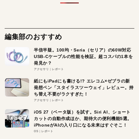
編集部のおすすめ
半信半疑。100均・Seria（セリア）の60W対応
USB-Cケーブルの性能を検証。超コスパの1本を
発見か？
アクセサリ
レポート
紙にもiPadにも書ける!? エレコム×ゼブラの新
発想ペン「スタイラスツーウェイ」レビュー。持
ち替え不要がラクすぎた！
アクセサリ
レポート
iOS 27（ベータ版）を試す。Siri AI、ショート
カットの自動作成ほか、期待大の便利機能5選。
iPhoneがAIの入り口になる未来はすぐそこ！
OS
レポート