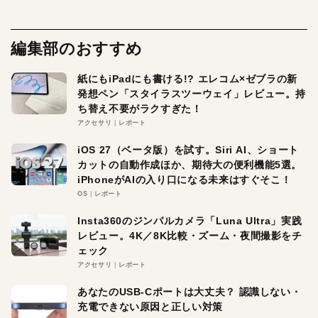
編集部のおすすめ
紙にもiPadにも書ける!? エレコム×ゼブラの新
発想ペン「スタイラスツーウェイ」レビュー。持
ち替え不要がラクすぎた！
アクセサリ
レポート
iOS 27（ベータ版）を試す。Siri AI、ショート
カットの自動作成ほか、期待大の便利機能5選。
iPhoneがAIの入り口になる未来はすぐそこ！
OS
レポート
Insta360のジンバルカメラ「Luna Ultra」実践
レビュー。4K／8K比較・ズーム・夜間撮影をチ
ェック
アクセサリ
レポート
あなたのUSB-Cポートは大丈夫？ 認識しない・
充電できない原因と正しい対策