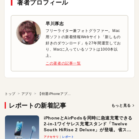
著者プロフィール
早川厚志
フリーライター兼フォトグラファー。Mac
用ソフトの新着情報Webサイト「新しもの
好きのダウンロード」を27年間運営してお
り、Macに入っているソフトは1000本以
上。
この著者の記事一覧
トップ
アプリ
【特選iPhoneアプリ】タクシー料金をマップからカンタン算出！
レポートの新着記事
もっと見る
iPhoneとAirPodsを同時に急速充電できる
2-in-1ワイヤレス充電スタンド「Twelve
South HiRise 2 Deluxe」が登場。省スペ
ースでおしゃれに充電したい人にオスス
アクセサリ
レポート