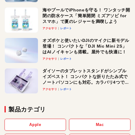
メ！
海やプールでiPhoneを守る！ ワンタッチ開
閉の防水ケース「簡単開閉 ミズアソビ for
スマホ」で夏のレジャーを満喫しよう
アクセサリ
レポート
オズポケと使いたいDJIのマイクに新モデル
登場！ コンパクトな「DJI Mic Mini 2S」
はAIノイキャンも搭載。屋外でも快適に！
アクセサリ
レポート
ダイソーのタブレットスタンドがシンプル
イズベスト！ コンパクトな折りたたみ式で
ノートパソコンにも対応。カラバリ4つで選
べる楽しさも
アクセサリ
レポート
製品カテゴリ
Apple
Mac