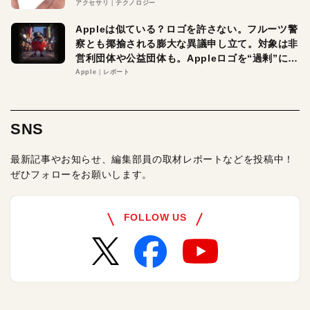
アクセサリ
テクノロジー
Appleは似ている？ロゴを許さない。フルーツ警
察とも揶揄される膨大な異議申し立て。対象は非
営利団体や公益団体も。Appleロゴを“過剰”に守
る理由とは
Apple
レポート
SNS
最新記事やお知らせ、編集部員の取材レポートなどを投稿中！
ぜひフォローをお願いします。
FOLLOW US