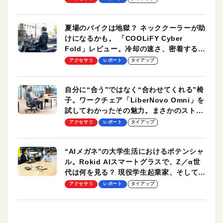
夏場のバイクは地獄？ ネッククーラーが助
けになるかも。 「COOLiFY Cyber
Fold」レビュー。冷却の速さ、密着する冷
却プレート、シンプルな操作性がグッド！
アクセサリ
レポート
タイアップ
自分に“合う”ではなく“合わせてくれる”椅
子。ワークチェア「LiberNovo Omni」を
試してわかったその魅力。まさかのストレ
ッチ機能も搭載
アクセサリ
レポート
タイアップ
“AIメガネ”の大学生活におけるポテンシャ
ル。Rokid AIスマートグラスで、Z／α世
代は何を見る？ 現役学生起業家、そして教
授による体験会レポート【PR】
アクセサリ
レポート
タイアップ