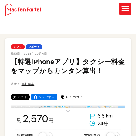
アプリ
レポート
掲載日：
2018年10月4日
【特選iPhoneアプリ】タクシー料金
をマップからカンタン算出！
著者：
早川厚志
ポスト
シェアする
URLのコピー