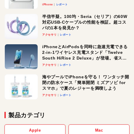
iPhone
レポート
半信半疑。100均・Seria（セリア）の60W
対応USB-Cケーブルの性能を検証。超コス
パの1本を発見か？
アクセサリ
レポート
iPhoneとAirPodsを同時に急速充電できる
2-in-1ワイヤレス充電スタンド「Twelve
South HiRise 2 Deluxe」が登場。省スペ
ースでおしゃれに充電したい人にオスス
アクセサリ
レポート
メ！
海やプールでiPhoneを守る！ ワンタッチ開
閉の防水ケース「簡単開閉 ミズアソビ for
スマホ」で夏のレジャーを満喫しよう
アクセサリ
レポート
製品カテゴリ
Apple
Mac