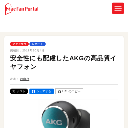
アクセサリ
レポート
掲載日：
2018年10月4日
安全性にも配慮したAKGの高品質イ
ヤフォン
著者：
松山茂
ポスト
シェアする
URLのコピー