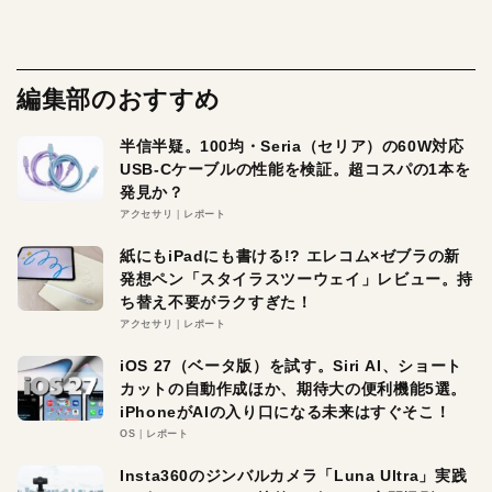
編集部のおすすめ
半信半疑。100均・Seria（セリア）の60W対応
USB-Cケーブルの性能を検証。超コスパの1本を
発見か？
アクセサリ
レポート
紙にもiPadにも書ける!? エレコム×ゼブラの新
発想ペン「スタイラスツーウェイ」レビュー。持
ち替え不要がラクすぎた！
アクセサリ
レポート
iOS 27（ベータ版）を試す。Siri AI、ショート
カットの自動作成ほか、期待大の便利機能5選。
iPhoneがAIの入り口になる未来はすぐそこ！
OS
レポート
Insta360のジンバルカメラ「Luna Ultra」実践