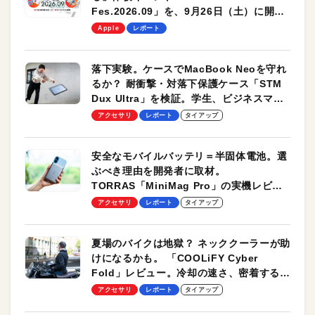
Fes.2026.09」を、9月26日（土）に開催
します！
Apple
レポート
落下実験。ケースでMacBook Neoを守れ
るか？ 耐衝撃・対落下保護ケース「STM
Dux Ultra」を検証。学生、ビジネスマン
のモバイルユースに最適！
アクセサリ
レポート
タイアップ
安全なモバイルバッテリ＝半固体電池。選
ぶべき理由を開発者に取材。
TORRAS「MiniMag Pro」の実機レビュ
ーも
アクセサリ
レポート
タイアップ
夏場のバイクは地獄？ ネッククーラーが助
けになるかも。 「COOLiFY Cyber
Fold」レビュー。冷却の速さ、密着する冷
却プレート、シンプルな操作性がグッド！
アクセサリ
レポート
タイアップ