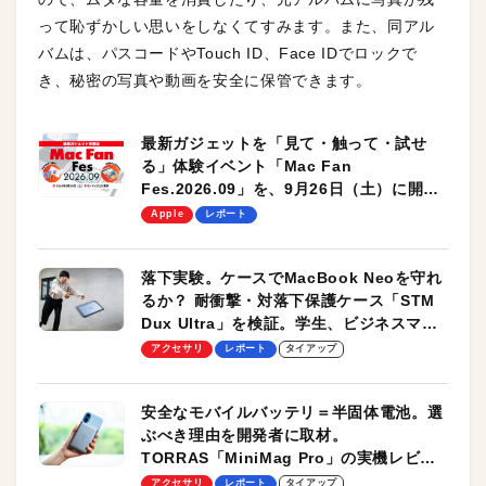
って恥ずかしい思いをしなくてすみます。また、同アル
バムは、パスコードやTouch ID、Face IDでロックで
き、秘密の写真や動画を安全に保管できます。
最新ガジェットを「見て・触って・試せ
る」体験イベント「Mac Fan
Fes.2026.09」を、9月26日（土）に開催
します！
Apple
レポート
落下実験。ケースでMacBook Neoを守れ
るか？ 耐衝撃・対落下保護ケース「STM
Dux Ultra」を検証。学生、ビジネスマン
のモバイルユースに最適！
アクセサリ
レポート
タイアップ
安全なモバイルバッテリ＝半固体電池。選
ぶべき理由を開発者に取材。
TORRAS「MiniMag Pro」の実機レビュ
ーも
アクセサリ
レポート
タイアップ