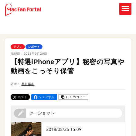
アプリ
レポート
掲載日：
2018年9月20日
【特選iPhoneアプリ】秘密の写真や
動画をこっそり保管
著者：
早川厚志
ポスト
シェアする
URLのコピー