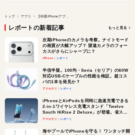
トップ
アプリ
【特選iPhoneアプリ】秘密の写真や動画をこっそり保管
レポートの新着記事
もっと見る
次期iPhoneのカメラを考察。ナイトモード
の画質が大幅アップ？ 望遠カメラのフォー
カスがさらにシャープに？
iPhone
レポート
半信半疑。100均・Seria（セリア）の60W
対応USB-Cケーブルの性能を検証。超コス
パの1本を発見か？
アクセサリ
レポート
iPhoneとAirPodsを同時に急速充電できる
2-in-1ワイヤレス充電スタンド「Twelve
South HiRise 2 Deluxe」が登場。省スペ
ースでおしゃれに充電したい人にオスス
アクセサリ
レポート
メ！
海やプールでiPhoneを守る！ ワンタッチ開