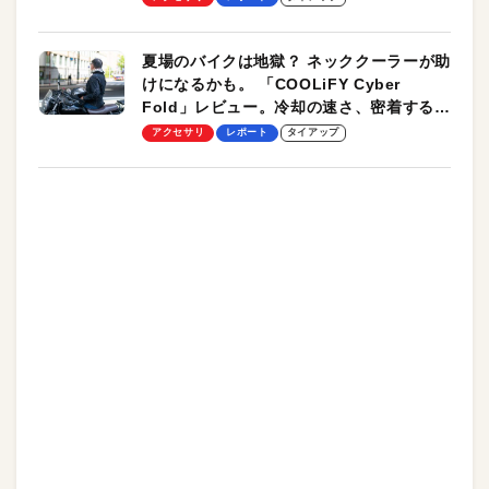
夏場のバイクは地獄？ ネッククーラーが助
けになるかも。 「COOLiFY Cyber
Fold」レビュー。冷却の速さ、密着する冷
却プレート、シンプルな操作性がグッド！
アクセサリ
レポート
タイアップ