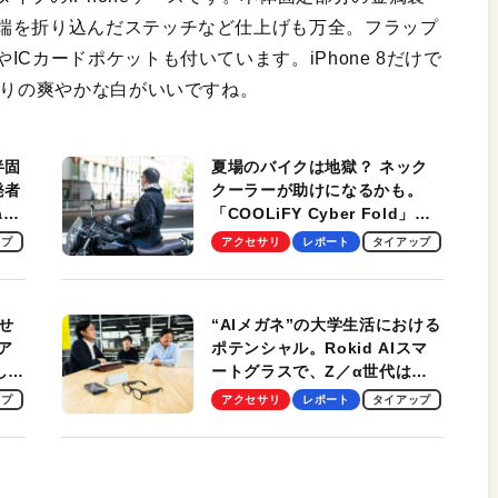
端を折り込んだステッチなど仕上げも万全。フラップ
Cカードポケットも付いています。iPhone 8だけで
たりの爽やかな白がいいですね。
半固
夏場のバイクは地獄？ ネック
発者
クーラーが助けになるかも。
ag
「COOLiFY Cyber Fold」レ
ビュー。冷却の速さ、密着する
ップ
アクセサリ
レポート
タイアップ
冷却プレート、シンプルな操作
性がグッド！
せ
“AIメガネ”の大学生活における
ア
ポテンシャル。Rokid AIスマ
試して
ートグラスで、Z／α世代は何
のス
を見る？ 現役学生起業家、そ
ップ
アクセサリ
レポート
タイアップ
して教授による体験会レポート
【PR】