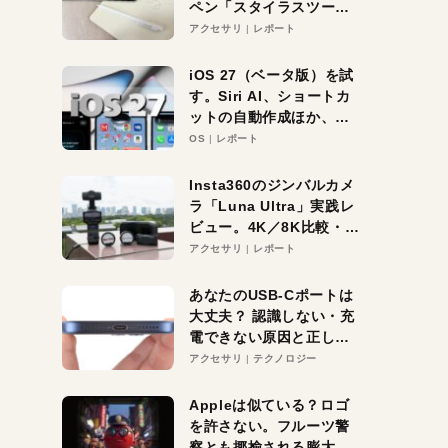
ペン「スタイラスツーウ
ェイ」レビュー。持ち替
アクセサリ
レポート
え不要がラクすぎた！
iOS 27（ベータ版）を試
す。Siri AI、ショートカ
ットの自動作成ほか、期
待大の便利機能5選。
OS
レポート
iPhoneがAIの入り口にな
る未来はすぐそこ！
Insta360のジンバルカメ
ラ「Luna Ultra」実践レ
ビュー。4K／8K比較・ズ
ーム・夜間撮影をチェッ
アクセサリ
レポート
ク
あなたのUSB-Cポートは
大丈夫？ 認識しない・充
電できない原因と正しい
対策
アクセサリ
テクノロジー
Appleは似ている？ロゴ
を許さない。フルーツ警
察とも揶揄される膨大な