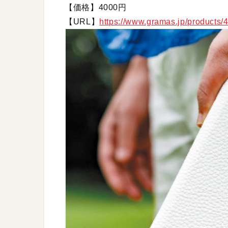
【価格】4000円
【URL】
https://www.gramas.jp/products/