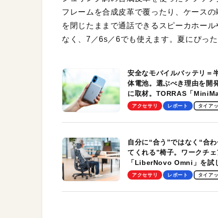
フレームを合成皮革で覆ったり、ケースの
を閉じたままで通話できるスピーカホールやI
なく、7／6s／6でも使えます。夏にぴっ
安全なモバイルバッテリ＝
体電池。選ぶべき理由を開
に取材。TORRAS「MiniM
Pro」の実機レビューも
アクセサリ
レポート
タイア
自分に“合う”ではなく“合わ
てくれる”椅子。ワークチェ
「LiberNovo Omni」を
わかったその魅力。まさか
アクセサリ
レポート
タイア
トレッチ機能も搭載