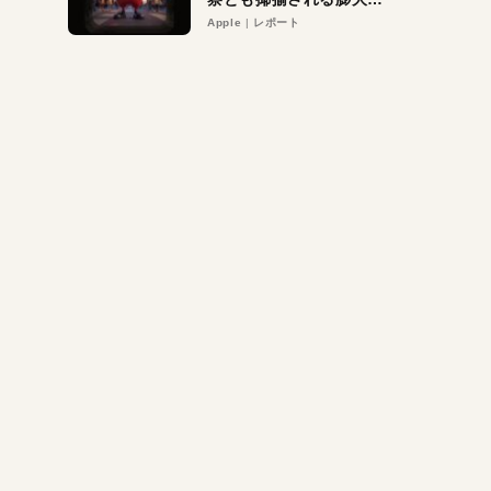
異議申し立て。対象は非
Apple
レポート
営利団体や公益団体も。
Appleロゴを“過剰”に守
る理由とは