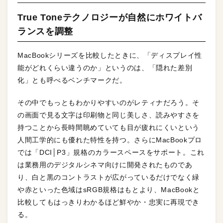
True Toneテクノロジーが自然にホワイトバ
ランスを調整
MacBookシリーズを比較したときに、「ディスプレイ性
能がどれくらい違うのか」というのは、「隠れた差別
化」とも呼べるベンチマークだ。
その中でもっともわかりやすいのがレティナだろう。そ
の画面で見る文字は印刷物と同じ美しさ、読みやすさを
持つことから長時間眺めていても目が疲れにくいという
人間工学的にも優れた特性を持つ。さらにMacBookプロ
では「DCI│P3」規格のカラースペースをサポート。これ
は業務用のデジタルシネマ向けに開発されたものであ
り、白と黒のコントラストが広がっているだけでなく緑
や赤といった色域はsRGB規格はもとより、MacBookと
比較してもはっきりわかるほど鮮やか・忠実に再現でき
る。