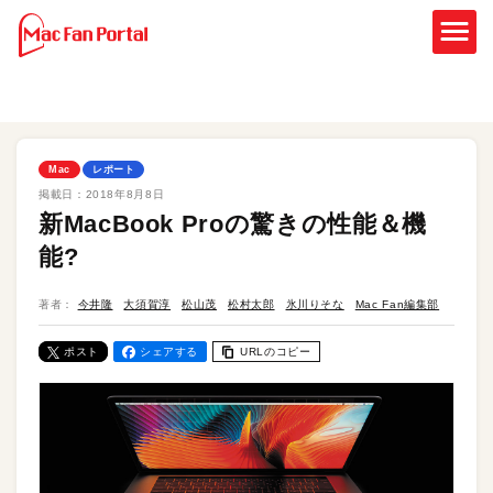
Mac
レポート
掲載日：
2018年8月8日
新MacBook Proの驚きの性能＆機
能?
著者：
今井隆
大須賀淳
松山茂
松村太郎
氷川りそな
Mac Fan編集部
ポスト
シェアする
URLのコピー