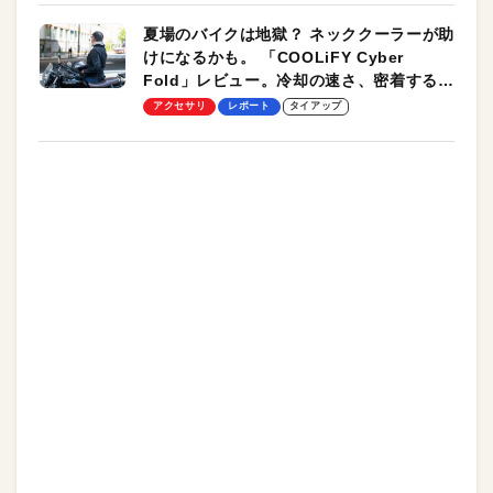
夏場のバイクは地獄？ ネッククーラーが助
けになるかも。 「COOLiFY Cyber
Fold」レビュー。冷却の速さ、密着する冷
却プレート、シンプルな操作性がグッド！
アクセサリ
レポート
タイアップ