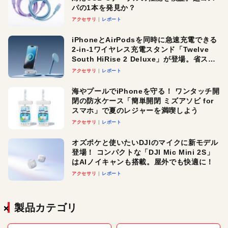
パの1本を発見か？
アクセサリ
レポート
iPhoneとAirPodsを同時に急速充電できる
2-in-1ワイヤレス充電スタンド「Twelve
South HiRise 2 Deluxe」が登場。省スペ
ースでおしゃれに充電したい人にオスス
アクセサリ
レポート
メ！
海やプールでiPhoneを守る！ ワンタッチ開
閉の防水ケース「簡単開閉 ミズアソビ for
スマホ」で夏のレジャーを満喫しよう
アクセサリ
レポート
オズポケと使いたいDJIのマイクに新モデル
登場！ コンパクトな「DJI Mic Mini 2S」
はAIノイキャンも搭載。屋外でも快適に！
アクセサリ
レポート
製品カテゴリ
×
×
×