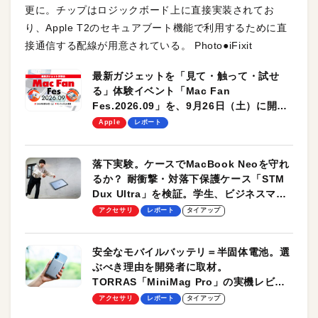
更に。チップはロジックボード上に直接実装されてお
り、Apple T2のセキュアブート機能で利用するために直
接通信する配線が用意されている。 Photo●iFixit
最新ガジェットを「見て・触って・試せ
る」体験イベント「Mac Fan
Fes.2026.09」を、9月26日（土）に開催
します！
Apple
レポート
落下実験。ケースでMacBook Neoを守れ
るか？ 耐衝撃・対落下保護ケース「STM
Dux Ultra」を検証。学生、ビジネスマン
のモバイルユースに最適！
アクセサリ
レポート
タイアップ
安全なモバイルバッテリ＝半固体電池。選
ぶべき理由を開発者に取材。
TORRAS「MiniMag Pro」の実機レビュ
ーも
アクセサリ
レポート
タイアップ