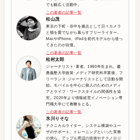
でも幅広く活動中。
この著者の記事一覧
松山茂
東京の下町・谷中を拠点として日々カメラ
と猫を愛でながら暮らすフリーライター。
MacやiPhone、iPadを初代モデルから使っ
てきたのが自慢。
この著者の記事一覧
松村太郎
ジャーナリスト･著者。1980年生まれ。慶
應義塾大学政策･メディア研究科卒業後、フ
リーランス･ジャーナリストとして活動を開
始。モバイルを中心に個人のためのメディ
アとライフ・ワークスタイルの関係性を追
究。2020年より情報経営イノベーション専
門職大学にて教鞭をとる。
この著者の記事一覧
氷川りそな
テクニカルライター。システム構築やユー
ザのサポート、トレーニングといった実務
の傍ら、アップル周辺の技術やテクノロジ