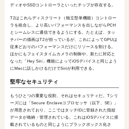
ディオやSSDコントローラといったチップが存在する。
T2はこれらディスクリート（独立型単機能）コントロー
ラを統合し、より高いパフォーマンスを出しながらPCH
とシームレスに通信できるようにする。たとえば、タッ
チバーの描画はT2が担っているが、これによってGPUは
従来どおりのパフォーマンスだけにリソースを割ける。
ほかにもフェイスタイムカメラの制御や、新たに対応と
なった「Hey Siri」機能によってiOSデバイスと同じよう
にMacに話しかけるだけでSiriが利用できる。
堅牢なセキュリティ
もうひとつの重要な役割、それはセキュリティだ。Tシリ
ーズには「Secure Enclaveコプロセッサ（以下、SE）」
が用意されており、ここではタッチIDに登録された指紋
データが格納・管理されている。これはiOSデバイスに搭
載されているものと同じようにブラックボックス化さ