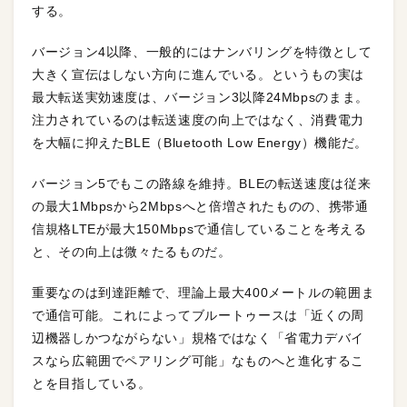
する。
バージョン4以降、一般的にはナンバリングを特徴として
大きく宣伝はしない方向に進んでいる。というもの実は
最大転送実効速度は、バージョン3以降24Mbpsのまま。
注力されているのは転送速度の向上ではなく、消費電力
を大幅に抑えたBLE（Bluetooth Low Energy）機能だ。
バージョン5でもこの路線を維持。BLEの転送速度は従来
の最大1Mbpsから2Mbpsへと倍増されたものの、携帯通
信規格LTEが最大150Mbpsで通信していることを考える
と、その向上は微々たるものだ。
重要なのは到達距離で、理論上最大400メートルの範囲ま
で通信可能。これによってブルートゥースは「近くの周
辺機器しかつながらない」規格ではなく「省電力デバイ
スなら広範囲でペアリング可能」なものへと進化するこ
とを目指している。