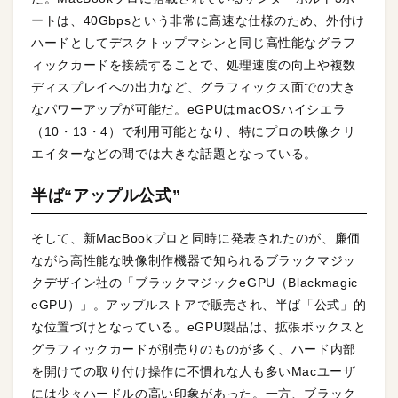
ートは、40Gbpsという非常に高速な仕様のため、外付け
ハードとしてデスクトップマシンと同じ高性能なグラフ
ィックカードを接続することで、処理速度の向上や複数
ディスプレイへの出力など、グラフィックス面での大き
なパワーアップが可能だ。eGPUはmacOSハイシエラ
（10・13・4）で利用可能となり、特にプロの映像クリ
エイターなどの間では大きな話題となっている。
半ば“アップル公式”
そして、新MacBookプロと同時に発表されたのが、廉価
ながら高性能な映像制作機器で知られるブラックマジッ
クデザイン社の「ブラックマジックeGPU（Blackmagic
eGPU）」。アップルストアで販売され、半ば「公式」的
な位置づけとなっている。eGPU製品は、拡張ボックスと
グラフィックカードが別売りのものが多く、ハード内部
を開けての取り付け操作に不慣れな人も多いMacユーザ
には少々ハードルの高い印象があった。一方、ブラック