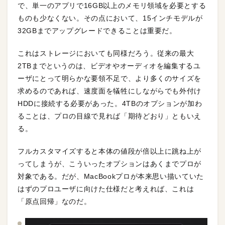
で、単一のアプリで16GB以上のメモリ領域を必要とする
ものも少なくない。その点において、15インチモデルが
32GBまでアップグレードできることは重要だ。
これはストレージにおいても同様だろう。従来の最大
2TBまでというのは、ビデオやオーディオを編集するユ
ーザにとって明らかな要領不足で、より多くのサイズを
求めるのであれば、速度面を犠牲にしながらでも外付け
HDDに接続する必要があった。4TBのオプションが加わ
ることは、プロの目線で見れば「期待どおり」ともいえ
る。
フルカスタマイズすると本体の値段が倍以上に跳ね上が
ってしまうが、こういったオプションはあくまでプロが
対象である。だが、MacBookプロが本来思い描いていた
はずのプロユーザに向けた仕様だと考えれば、これは
「原点回帰」なのだ。