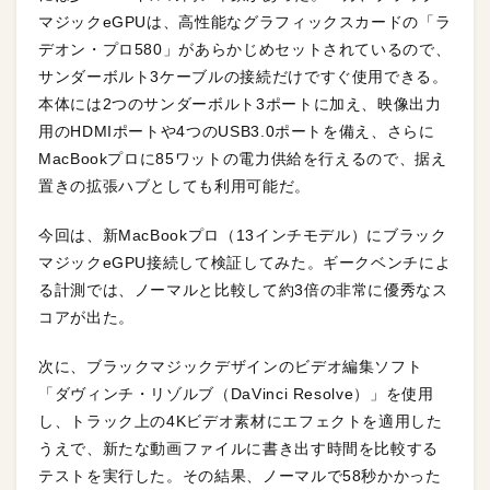
マジックeGPUは、高性能なグラフィックスカードの「ラ
デオン・プロ580」があらかじめセットされているので、
サンダーボルト3ケーブルの接続だけですぐ使用できる。
本体には2つのサンダーボルト3ポートに加え、映像出力
用のHDMIポートや4つのUSB3.0ポートを備え、さらに
MacBookプロに85ワットの電力供給を行えるので、据え
置きの拡張ハブとしても利用可能だ。
今回は、新MacBookプロ（13インチモデル）にブラック
マジックeGPU接続して検証してみた。ギークベンチによ
る計測では、ノーマルと比較して約3倍の非常に優秀なス
コアが出た。
次に、ブラックマジックデザインのビデオ編集ソフト
「ダヴィンチ・リゾルブ（DaVinci Resolve）」を使用
し、トラック上の4Kビデオ素材にエフェクトを適用した
うえで、新たな動画ファイルに書き出す時間を比較する
テストを実行した。その結果、ノーマルで58秒かかった