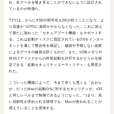
れ、生データを覗き見ることができないように設計され
ているのが特徴だ。
T2では、さらにSSDの暗号化もSEが担うことになり、よ
り高速かつCPUに負荷がかからなくなった。これに加え
て新たに加わった「セキュアブート機能」もサポートす
る。これは起動ディスクに指定されているOSをインター
ネットを通じて整合性を検証し、破損や予期しない改変
によるデータの破損を防ぐものだ。また、USBメモリや
外付けディスクからの外部起動を許可するかどうかを指
定できる「起動セキュリティユーティリティ」も用意さ
れた。
こういった機能によって、今まで良くも悪くも「おおら
か」だったMacの起動OSに対するセキュリティが、iOS
と同じレベルまで制御できるようになった。つまり、高
い信頼性が求められる環境でも、Macが使われることが
増えていることを意味する。