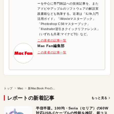
ーを中心に専門雑誌への技術記事を、また
アドビやアップルのソフトウェアの解説実
践書籍なども執筆する。近著は「iLife入門
活用ガイド」「iMovieマスターブック」
「Photoshop CS6マスターブック」
「Illustrator逆引きクイックリファレンス」
（いずれも共著:マイナビ刊）など。
この著者の記事一覧
Mac Fan編集部
この著者の記事一覧
トップ
Mac
新MacBook Proの驚きの性能＆機能?
レポートの新着記事
もっと見る
半信半疑。100均・Seria（セリア）の60W
対応USB-Cケーブルの性能を検証。超コス