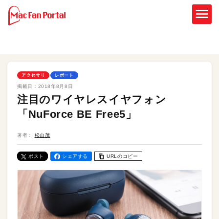
アクセサリ
レポート
掲載日：
2018年8月8日
注目のワイヤレスイヤフォン
「NuForce BE Free5」
著者：
松山茂
ポスト
シェアする
URLのコピー