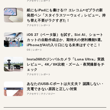
アクセサリ
レポート
紙にもiPadにも書ける!? エレコム×ゼブラの新
発想ペン「スタイラスツーウェイ」レビュー。持
ち替え不要がラクすぎた！
アクセサリ
レポート
iOS 27（ベータ版）を試す。Siri AI、ショート
カットの自動作成ほか、期待大の便利機能5選。
iPhoneがAIの入り口になる未来はすぐそこ！
OS
レポート
Insta360のジンバルカメラ「Luna Ultra」実践
レビュー。4K／8K比較・ズーム・夜間撮影をチ
ェック
アクセサリ
レポート
あなたのUSB-Cポートは大丈夫？ 認識しない・
充電できない原因と正しい対策
アクセサリ
テクノロジー