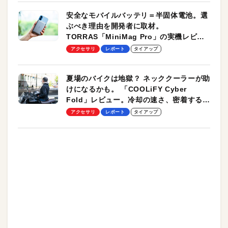
安全なモバイルバッテリ＝半固体電池。選
ぶべき理由を開発者に取材。
TORRAS「MiniMag Pro」の実機レビュ
ーも
アクセサリ
レポート
タイアップ
夏場のバイクは地獄？ ネッククーラーが助
けになるかも。 「COOLiFY Cyber
Fold」レビュー。冷却の速さ、密着する冷
却プレート、シンプルな操作性がグッド！
アクセサリ
レポート
タイアップ