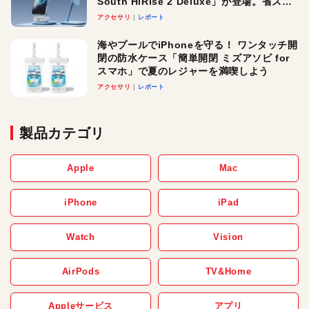
South HiRise 2 Deluxe」が登場。省スペ
ースでおしゃれに充電したい人にオスス
アクセサリ
レポート
メ！
海やプールでiPhoneを守る！ ワンタッチ開
閉の防水ケース「簡単開閉 ミズアソビ for
スマホ」で夏のレジャーを満喫しよう
アクセサリ
レポート
製品カテゴリ
Apple
Mac
iPhone
iPad
Watch
Vision
AirPods
TV&Home
Appleサービス
アプリ