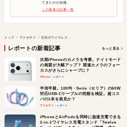
てきたのが自慢。
この著者の記事一覧
トップ
アクセサリ
注目のワイヤレスイヤフォン「NuForce BE Free5」
レポートの新着記事
もっと見る
次期iPhoneのカメラを考察。ナイトモード
の画質が大幅アップ？ 望遠カメラのフォー
カスがさらにシャープに？
iPhone
レポート
半信半疑。100均・Seria（セリア）の60W
対応USB-Cケーブルの性能を検証。超コス
パの1本を発見か？
アクセサリ
レポート
iPhoneとAirPodsを同時に急速充電できる
2-in-1ワイヤレス充電スタンド「Twelve