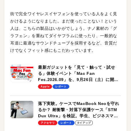
街で完全ワイヤレスイヤフォンを使っている人をよく見
かけるようになりました。まだ使ったことない！という
人は、こちらの製品はいかがでしょう。ナノ素材の「グ
ラフェン」を重ねてダイヤフラムに使ったり、一般的な
耳道に最適なサウンドチューブを採用するなど、音質だ
けでなくフィット感にもこだわっています。
最新ガジェットを「見て・触って・試せ
る」体験イベント「Mac Fan
Fes.2026.09」を、9月26日（土）に開催
します！
Apple
レポート
落下実験。ケースでMacBook Neoを守れ
るか？ 耐衝撃・対落下保護ケース「STM
Dux Ultra」を検証。学生、ビジネスマン
のモバイルユースに最適！
アクセサリ
レポート
タイアップ