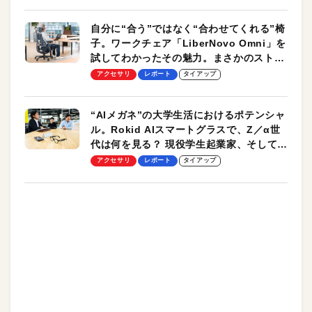
自分に“合う”ではなく“合わせてくれる”椅
子。ワークチェア「LiberNovo Omni」を
試してわかったその魅力。まさかのストレ
ッチ機能も搭載
アクセサリ
レポート
タイアップ
“AIメガネ”の大学生活におけるポテンシャ
ル。Rokid AIスマートグラスで、Z／α世
代は何を見る？ 現役学生起業家、そして教
授による体験会レポート【PR】
アクセサリ
レポート
タイアップ