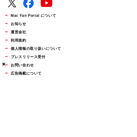
Mac Fan Portal について
お知らせ
運営会社
利用規約
個人情報の取り扱いについて
プレスリリース受付
×
×
×
お問い合わせ
広告掲載について
マイナビBOOKS
Mac Fan Portalの人気記事ランキングやおすすめ記事、編集部
員によるコラムなどをまとめたメールマガジンを毎週金曜日に
配信します。お気軽にご登録ください。
Mac Fan メールマガジン