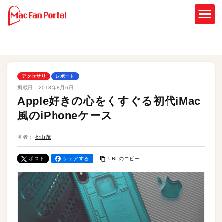
アクセサリ
レポート
掲載日：
2018年8月6日
Apple好きの心をくすぐる初代iMac
風のiPhoneケース
著者：
松山茂
ポスト
シェアする
URLのコピー