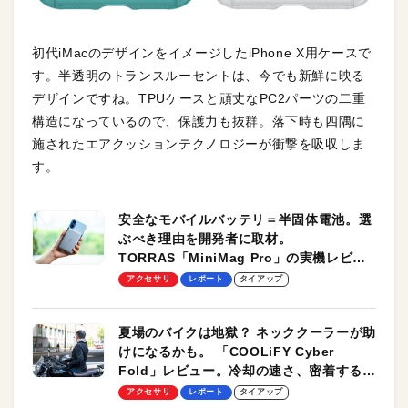
初代iMacのデザインをイメージしたiPhone X用ケースで
す。半透明のトランスルーセントは、今でも新鮮に映る
デザインですね。TPUケースと頑丈なPC2パーツの二重
構造になっているので、保護力も抜群。落下時も四隅に
施されたエアクッションテクノロジーが衝撃を吸収しま
す。
安全なモバイルバッテリ＝半固体電池。選
ぶべき理由を開発者に取材。
TORRAS「MiniMag Pro」の実機レビュ
ーも
アクセサリ
レポート
タイアップ
夏場のバイクは地獄？ ネッククーラーが助
けになるかも。 「COOLiFY Cyber
Fold」レビュー。冷却の速さ、密着する冷
却プレート、シンプルな操作性がグッド！
アクセサリ
レポート
タイアップ