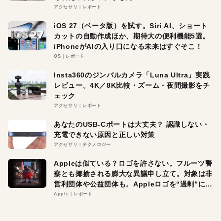
アクセサリ
レポート
iOS 27（ベータ版）を試す。Siri AI、ショート
カットの自動作成ほか、期待大の便利機能5選。
iPhoneがAIの入り口になる未来はすぐそこ！
OS
レポート
Insta360のジンバルカメラ「Luna Ultra」実践
レビュー。4K／8K比較・ズーム・夜間撮影をチ
ェック
アクセサリ
レポート
あなたのUSB-Cポートは大丈夫？ 認識しない・
充電できない原因と正しい対策
アクセサリ
テクノロジー
Appleは似ている？ロゴを許さない。フルーツ警
察とも揶揄される膨大な異議申し立て。対象は非
営利団体や公益団体も。Appleロゴを“過剰”に守
る理由とは
Apple
レポート