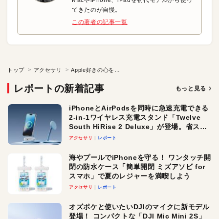
てきたのが自慢。
この著者の記事一覧
トップ
アクセサリ
Apple好きの心をくすぐる初代iMac風のiPhoneケース
レポートの新着記事
もっと見る
iPhoneとAirPodsを同時に急速充電できる
2-in-1ワイヤレス充電スタンド「Twelve
South HiRise 2 Deluxe」が登場。省スペ
ースでおしゃれに充電したい人にオスス
アクセサリ
レポート
メ！
海やプールでiPhoneを守る！ ワンタッチ開
閉の防水ケース「簡単開閉 ミズアソビ for
スマホ」で夏のレジャーを満喫しよう
アクセサリ
レポート
オズポケと使いたいDJIのマイクに新モデル
登場！ コンパクトな「DJI Mic Mini 2S」