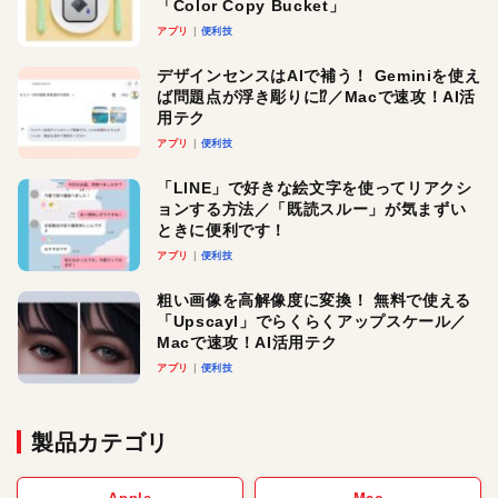
「Color Copy Bucket」
アプリ
便利技
デザインセンスはAIで補う！ Geminiを使え
ば問題点が浮き彫りに⁉︎／Macで速攻！AI活
用テク
アプリ
便利技
「LINE」で好きな絵文字を使ってリアクシ
ョンする方法／「既読スルー」が気まずい
ときに便利です！
アプリ
便利技
粗い画像を高解像度に変換！ 無料で使える
「Upscayl」でらくらくアップスケール／
Macで速攻！AI活用テク
アプリ
便利技
製品カテゴリ