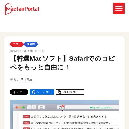
アプリ
便利技
掲載日：
2018年7月11日
【特選Macソフト】Safariでのコピ
ペをもっと自由に！
著者：
早川厚志
ポスト
シェアする
URLのコピー