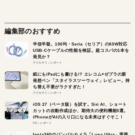
編集部のおすすめ
半信半疑。100均・Seria（セリア）の60W対応
USB-Cケーブルの性能を検証。超コスパの1本を
発見か？
アクセサリ
レポート
紙にもiPadにも書ける!? エレコム×ゼブラの新
発想ペン「スタイラスツーウェイ」レビュー。持
ち替え不要がラクすぎた！
アクセサリ
レポート
iOS 27（ベータ版）を試す。Siri AI、ショート
カットの自動作成ほか、期待大の便利機能5選。
iPhoneがAIの入り口になる未来はすぐそこ！
OS
レポート
Insta360のジンバルカメラ「Luna Ultra」実践