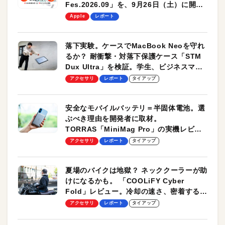
Fes.2026.09」を、9月26日（土）に開催
します！
Apple
レポート
落下実験。ケースでMacBook Neoを守れ
るか？ 耐衝撃・対落下保護ケース「STM
Dux Ultra」を検証。学生、ビジネスマン
のモバイルユースに最適！
アクセサリ
レポート
タイアップ
安全なモバイルバッテリ＝半固体電池。選
ぶべき理由を開発者に取材。
TORRAS「MiniMag Pro」の実機レビュ
ーも
アクセサリ
レポート
タイアップ
夏場のバイクは地獄？ ネッククーラーが助
けになるかも。 「COOLiFY Cyber
Fold」レビュー。冷却の速さ、密着する冷
却プレート、シンプルな操作性がグッド！
アクセサリ
レポート
タイアップ