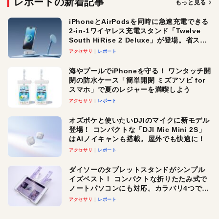
レポートの新着記事
もっと見る
iPhoneとAirPodsを同時に急速充電できる
2-in-1ワイヤレス充電スタンド「Twelve
South HiRise 2 Deluxe」が登場。省スペ
ースでおしゃれに充電したい人にオスス
アクセサリ
レポート
メ！
海やプールでiPhoneを守る！ ワンタッチ開
閉の防水ケース「簡単開閉 ミズアソビ for
スマホ」で夏のレジャーを満喫しよう
アクセサリ
レポート
オズポケと使いたいDJIのマイクに新モデル
登場！ コンパクトな「DJI Mic Mini 2S」
はAIノイキャンも搭載。屋外でも快適に！
アクセサリ
レポート
ダイソーのタブレットスタンドがシンプル
イズベスト！ コンパクトな折りたたみ式で
ノートパソコンにも対応。カラバリ4つで選
べる楽しさも
アクセサリ
レポート