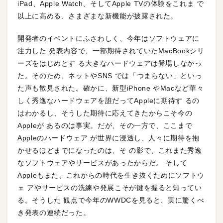
iPad、Apple Watch、そしてApple TVの体験をこれま で
以上に高める、さまざまな新機能が披露された。
開発者のイベントにふさわしく、今年はソフトウェアに
注力した 発表内容で、一部期待されていたMacBookシリ
ーズをはじめとす る大きなハードウェアは登場しなかっ
た。そのため、ネットやSNS では「つまらない」といっ
た声も散見された。確かに、新型iPhone やMacなど華々
しく秀逸なハードウェアを誰だってAppleに期待す るの
はわかるし、そうした期待に応えてきたからこそ今の
Appleが あるのは事実。だが、その一方で、ここまで
Appleのハードウェア が世界に浸透し、人々に期待を抱
かせるほどまでになったのは、そ の影で、これまた秀逸
なソフトウェアやサービスがあったからだ。 そして
Appleもまた、これからの時代を生き抜くためにソフトウ
ェ アやサービスの洗練や発展こそが鍵を握ると知ってい
る。そうした 観点で今年のWWDCを見ると、実に驚くべ
き発表の連続だった。