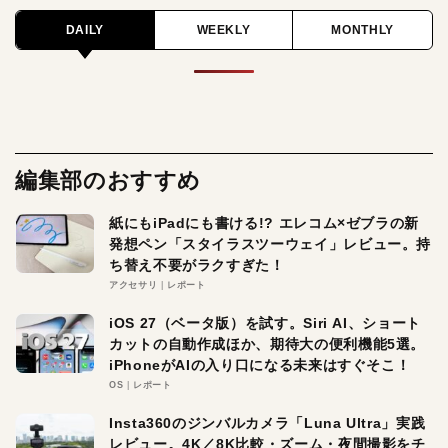
DAILY
WEEKLY
MONTHLY
編集部のおすすめ
紙にもiPadにも書ける!? エレコム×ゼブラの新
発想ペン「スタイラスツーウェイ」レビュー。持
ち替え不要がラクすぎた！
アクセサリ
レポート
iOS 27（ベータ版）を試す。Siri AI、ショート
カットの自動作成ほか、期待大の便利機能5選。
iPhoneがAIの入り口になる未来はすぐそこ！
OS
レポート
Insta360のジンバルカメラ「Luna Ultra」実践
レビュー。4K／8K比較・ズーム・夜間撮影をチ