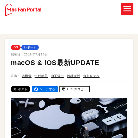
OS
レポート
掲載日：
2018年7月10日
macOS & iOS最新UPDATE
著者：
吉田雷
中村朝美
山下洋一
松村太郎
氷川りそな
ポスト
シェアする
URLのコピー