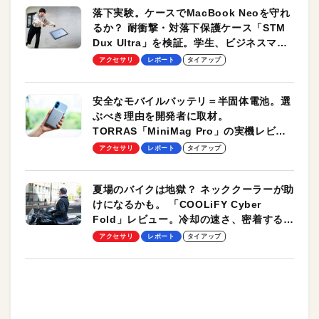
落下実験。ケースでMacBook Neoを守れ
るか？ 耐衝撃・対落下保護ケース「STM
Dux Ultra」を検証。学生、ビジネスマン
のモバイルユースに最適！
アクセサリ
レポート
タイアップ
安全なモバイルバッテリ＝半固体電池。選
ぶべき理由を開発者に取材。
TORRAS「MiniMag Pro」の実機レビュ
ーも
アクセサリ
レポート
タイアップ
夏場のバイクは地獄？ ネッククーラーが助
けになるかも。 「COOLiFY Cyber
Fold」レビュー。冷却の速さ、密着する冷
却プレート、シンプルな操作性がグッド！
アクセサリ
レポート
タイアップ