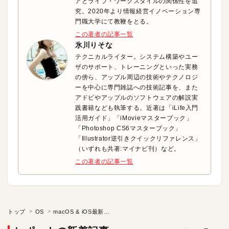
アとライフ・ワークスタイルの関係性を追
究。2020年より情報経営イノベーション専
門職大学にて教鞭をとる。
この著者の記事一覧
氷川りそな
テクニカルライター。システム構築やユー
ザのサポート、トレーニングといった実務
の傍ら、アップル周辺の技術やテクノロジ
ーを中心に専門雑誌への技術記事を、また
アドビやアップルのソフトウェアの解説実
践書籍なども執筆する。近著は「iLife入門
活用ガイド」「iMovieマスターブック」
「Photoshop CS6マスターブック」
「Illustrator逆引きクイックリファレンス」
（いずれも共著:マイナビ刊）など。
この著者の記事一覧
トップ
OS
macOS & iOS最新UPDATE