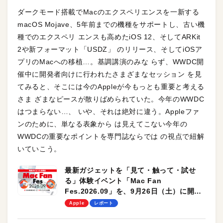
ダークモード搭載でMacのエクスペリエンスを一新する
macOS Mojave、5年前までの機種をサポートし、古い機
種でのエクスペリ エンスも高めたiOS 12、そしてARKit
2や新フォーマット「USDZ」 のリリース、そしてiOSア
プリのMacへの移植…。基調講演のみな らず、WWDC開
催中に開発者向けに行われたさまざまなセッション を見
てみると、そこには今のAppleが今もっとも重要と考える
さま ざまなピースが散りばめられていた。今年のWWDC
はつまらない…、 いや、それは絶対に違う。Appleファ
ンのために、単なる表象から は見えてこない今年の
WWDCの重要なポイントを専門誌ならでは の視点で紐解
いていこう。
最新ガジェットを「見て・触って・試せ
る」体験イベント「Mac Fan
Fes.2026.09」を、9月26日（土）に開催
します！
Apple
レポート