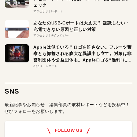
ェック
アクセサリ
レポート
あなたのUSB-Cポートは大丈夫？ 認識しない・
充電できない原因と正しい対策
アクセサリ
テクノロジー
Appleは似ている？ロゴを許さない。フルーツ警
察とも揶揄される膨大な異議申し立て。対象は非
営利団体や公益団体も。Appleロゴを“過剰”に守
る理由とは
Apple
レポート
SNS
最新記事やお知らせ、編集部員の取材レポートなどを投稿中！
ぜひフォローをお願いします。
FOLLOW US