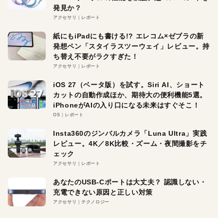
発見か？
アクセサリ
レポート
紙にもiPadにも書ける!? エレコム×ゼブラの新
発想ペン「スタイラスツーウェイ」レビュー。持
ち替え不要がラクすぎた！
アクセサリ
レポート
iOS 27（ベータ版）を試す。Siri AI、ショート
カットの自動作成ほか、期待大の便利機能5選。
iPhoneがAIの入り口になる未来はすぐそこ！
OS
レポート
Insta360のジンバルカメラ「Luna Ultra」実践
レビュー。4K／8K比較・ズーム・夜間撮影をチ
ェック
アクセサリ
レポート
あなたのUSB-Cポートは大丈夫？ 認識しない・
充電できない原因と正しい対策
アクセサリ
テクノロジー