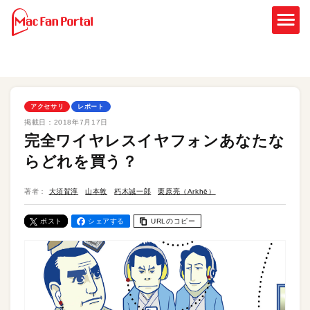
アクセサリ
レポート
掲載日：
2018年7月17日
完全ワイヤレスイヤフォンあなたな
らどれを買う？
著者：
大須賀淳
山本敦
朽木誠一郎
栗原亮（Arkhē）
ポスト
シェアする
URLのコピー