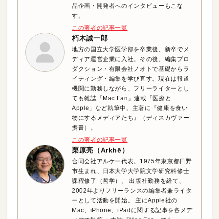
品企画・開発者へのインタビューもこな
す。
この著者の記事一覧
朽木誠一郎
地方の国立大学医学部を卒業後、新卒でメ
ディア運営企業に入社。その後、編集プロ
ダクション・有限会社ノオトで基礎からラ
イティング・編集を学び直す。現在は報道
機関に勤務しながら、フリーライターとし
ても雑誌『Mac Fan』連載「医療と
Apple」など執筆中。主著に『健康を食い
物にするメディアたち』（ディスカヴァー
携書）。
この著者の記事一覧
栗原亮（Arkhē）
合同会社アルケー代表。1975年東京都日野
市生まれ、日本大学大学院文学研究科修士
課程修了（哲学）。 出版社勤務を経て、
2002年よりフリーランスの編集者兼ライタ
ーとして活動を開始。 主にApple社の
Mac、iPhone、iPadに関する記事を各メデ