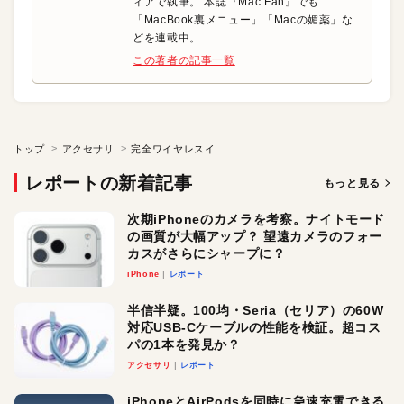
ィアで執筆。 本誌『Mac Fan』でも
「MacBook裏メニュー」「Macの媚薬」な
どを連載中。
この著者の記事一覧
トップ
アクセサリ
完全ワイヤレスイヤフォンあなたならどれを買う？
レポートの新着記事
もっと見る
次期iPhoneのカメラを考察。ナイトモード
の画質が大幅アップ？ 望遠カメラのフォー
カスがさらにシャープに？
iPhone
レポート
半信半疑。100均・Seria（セリア）の60W
対応USB-Cケーブルの性能を検証。超コス
パの1本を発見か？
アクセサリ
レポート
iPhoneとAirPodsを同時に急速充電できる