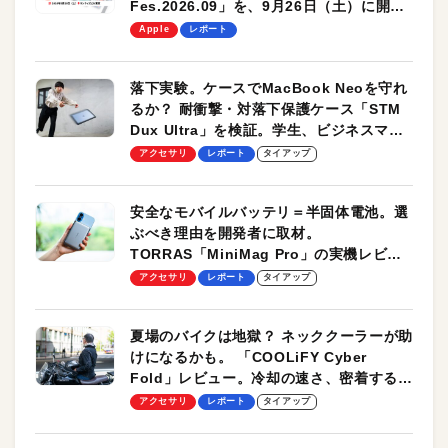
Fes.2026.09」を、9月26日（土）に開催
します！
Apple
レポート
落下実験。ケースでMacBook Neoを守れ
るか？ 耐衝撃・対落下保護ケース「STM
Dux Ultra」を検証。学生、ビジネスマン
のモバイルユースに最適！
アクセサリ
レポート
タイアップ
安全なモバイルバッテリ＝半固体電池。選
ぶべき理由を開発者に取材。
TORRAS「MiniMag Pro」の実機レビュ
ーも
アクセサリ
レポート
タイアップ
夏場のバイクは地獄？ ネッククーラーが助
けになるかも。 「COOLiFY Cyber
Fold」レビュー。冷却の速さ、密着する冷
却プレート、シンプルな操作性がグッド！
アクセサリ
レポート
タイアップ