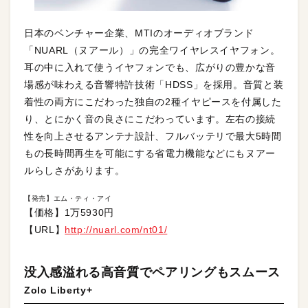
日本のベンチャー企業、MTIのオーディオブランド
「NUARL（ヌアール）」の完全ワイヤレスイヤフォン。
耳の中に入れて使うイヤフォンでも、広がりの豊かな音
場感が味わえる音響特許技術「HDSS」を採用。音質と装
着性の両方にこだわった独自の2種イヤピースを付属した
り、とにかく音の良さにこだわっています。左右の接続
性を向上させるアンテナ設計、フルバッテリで最大5時間
もの長時間再生を可能にする省電力機能などにもヌアー
ルらしさがあります。
【発売】エム・ティ・アイ
【価格】1万5930円
【URL】
http://nuarl.com/nt01/
没入感溢れる高音質でペアリングもスムース
Zolo Liberty+