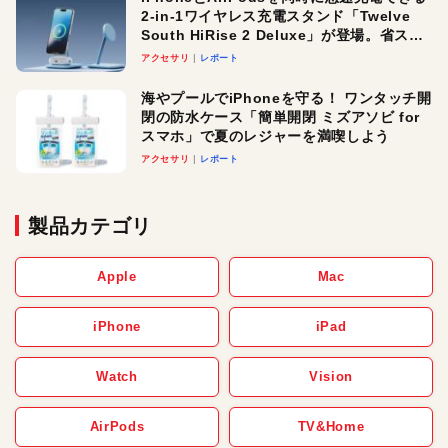
2-in-1ワイヤレス充電スタンド「Twelve
South HiRise 2 Deluxe」が登場。省スペ
ースでおしゃれに充電したい人にオスス
アクセサリ
レポート
メ！
海やプールでiPhoneを守る！ ワンタッチ開
閉の防水ケース「簡単開閉 ミズアソビ for
スマホ」で夏のレジャーを満喫しよう
アクセサリ
レポート
製品カテゴリ
Apple
Mac
iPhone
iPad
Watch
Vision
AirPods
TV&Home