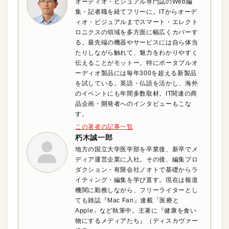
オーディオ・ビジュアル専門誌のWeb編
集・記者職を経てフリーに。ITからオーデ
ィオ・ビジュアルまでスマート・エレクト
ロニクスの領域を多方面に幅広くカバーす
る。最先端の機器やサービスには自ら体当
たりしながら触れて、魅力をわかりやすく
伝えることがモットー。特にポータブルオ
ーディオ製品には毎年300を超える新製品
を試している。英語・仏語を活かし、海外
のイベントにも年間多数取材。IT関連の商
品企画・開発者へのインタビューもこな
す。
この著者の記事一覧
朽木誠一郎
地方の国立大学医学部を卒業後、新卒でメ
ディア運営企業に入社。その後、編集プロ
ダクション・有限会社ノオトで基礎からラ
イティング・編集を学び直す。現在は報道
機関に勤務しながら、フリーライターとし
ても雑誌『Mac Fan』連載「医療と
Apple」など執筆中。主著に『健康を食い
物にするメディアたち』（ディスカヴァー