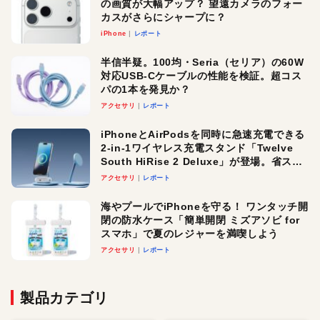
の画質が大幅アップ？ 望遠カメラのフォー
カスがさらにシャープに？
iPhone
レポート
半信半疑。100均・Seria（セリア）の60W
対応USB-Cケーブルの性能を検証。超コス
パの1本を発見か？
アクセサリ
レポート
iPhoneとAirPodsを同時に急速充電できる
2-in-1ワイヤレス充電スタンド「Twelve
South HiRise 2 Deluxe」が登場。省スペ
ースでおしゃれに充電したい人にオスス
アクセサリ
レポート
メ！
海やプールでiPhoneを守る！ ワンタッチ開
閉の防水ケース「簡単開閉 ミズアソビ for
スマホ」で夏のレジャーを満喫しよう
アクセサリ
レポート
製品カテゴリ