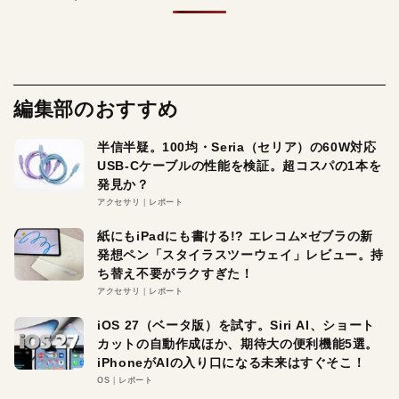
編集部のおすすめ
半信半疑。100均・Seria（セリア）の60W対応
USB-Cケーブルの性能を検証。超コスパの1本を
発見か？
アクセサリ
レポート
紙にもiPadにも書ける!? エレコム×ゼブラの新
発想ペン「スタイラスツーウェイ」レビュー。持
ち替え不要がラクすぎた！
アクセサリ
レポート
iOS 27（ベータ版）を試す。Siri AI、ショート
カットの自動作成ほか、期待大の便利機能5選。
iPhoneがAIの入り口になる未来はすぐそこ！
OS
レポート