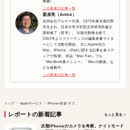
携書）。
この著者の記事一覧
栗原亮（Arkhē）
合同会社アルケー代表。1975年東京都日野
市生まれ、日本大学大学院文学研究科修士
課程修了（哲学）。 出版社勤務を経て、
2002年よりフリーランスの編集者兼ライタ
ーとして活動を開始。 主にApple社の
Mac、iPhone、iPadに関する記事を各メデ
ィアで執筆。 本誌『Mac Fan』でも
「MacBook裏メニュー」「Macの媚薬」な
どを連載中。
この著者の記事一覧
トップ
Appleサービス
iPhone×音楽 サブスク時代の新しい楽しみ方
レポートの新着記事
もっと見る
次期iPhoneのカメラを考察。ナイトモード