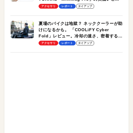
ーも
アクセサリ
レポート
タイアップ
夏場のバイクは地獄？ ネッククーラーが助
けになるかも。 「COOLiFY Cyber
Fold」レビュー。冷却の速さ、密着する冷
却プレート、シンプルな操作性がグッド！
アクセサリ
レポート
タイアップ