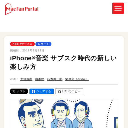
Appleサービス
レポート
掲載日：
2018年7月17日
iPhone×音楽 サブスク時代の新しい
楽しみ方
著者：
大須賀淳
山本敦
朽木誠一郎
栗原亮（Arkhē）
ポスト
シェアする
URLのコピー