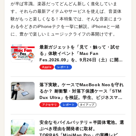
が半ば常識。楽器だってどんどん新しく進化していま
す。それらの最新アイテムやサービスを使えば、音楽体
験がもっと楽しくなる！本特集では、そんな音楽にまつ
わる今どきのiPhoneテクを一挙に解説。iPhoneと一緒
に、豊かで楽しいミュージックライフの幕開けです。
最新ガジェットを「見て・触って・試せ
る」体験イベント「Mac Fan
Fes.2026.09」を、9月26日（土）に開催
します！
Apple
レポート
落下実験。ケースでMacBook Neoを守れ
るか？ 耐衝撃・対落下保護ケース「STM
Dux Ultra」を検証。学生、ビジネスマン
のモバイルユースに最適！
アクセサリ
レポート
タイアップ
安全なモバイルバッテリ＝半固体電池。選
ぶべき理由を開発者に取材。
TORRAS「MiniMag Pro」の実機レビュ