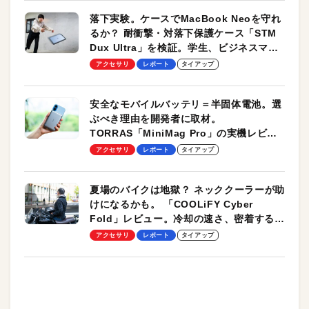
落下実験。ケースでMacBook Neoを守れ
るか？ 耐衝撃・対落下保護ケース「STM
Dux Ultra」を検証。学生、ビジネスマン
のモバイルユースに最適！
アクセサリ
レポート
タイアップ
安全なモバイルバッテリ＝半固体電池。選
ぶべき理由を開発者に取材。
TORRAS「MiniMag Pro」の実機レビュ
ーも
アクセサリ
レポート
タイアップ
夏場のバイクは地獄？ ネッククーラーが助
けになるかも。 「COOLiFY Cyber
Fold」レビュー。冷却の速さ、密着する冷
却プレート、シンプルな操作性がグッド！
アクセサリ
レポート
タイアップ