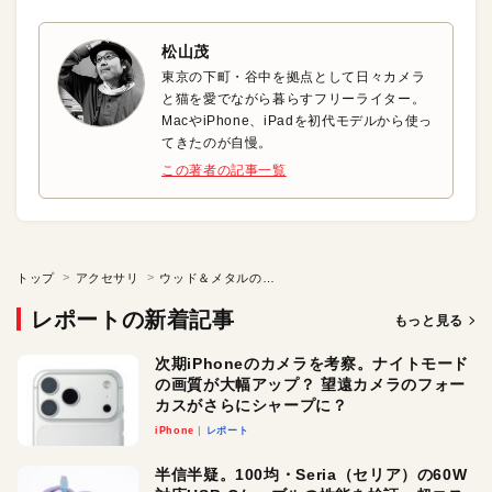
松山茂
東京の下町・谷中を拠点として日々カメラ
と猫を愛でながら暮らすフリーライター。
MacやiPhone、iPadを初代モデルから使っ
てきたのが自慢。
この著者の記事一覧
トップ
アクセサリ
ウッド＆メタルのハイブリッドなiPhoneケース
レポートの新着記事
もっと見る
次期iPhoneのカメラを考察。ナイトモード
の画質が大幅アップ？ 望遠カメラのフォー
カスがさらにシャープに？
iPhone
レポート
半信半疑。100均・Seria（セリア）の60W