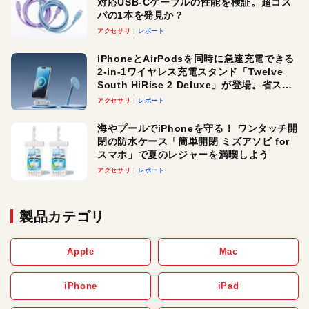
対応USB-Cケーブルの性能を検証。超コス
パの1本を発見か？
アクセサリ
レポート
iPhoneとAirPodsを同時に急速充電できる
2-in-1ワイヤレス充電スタンド「Twelve
South HiRise 2 Deluxe」が登場。省スペ
ースでおしゃれに充電したい人にオスス
アクセサリ
レポート
メ！
海やプールでiPhoneを守る！ ワンタッチ開
閉の防水ケース「簡単開閉 ミズアソビ for
スマホ」で夏のレジャーを満喫しよう
アクセサリ
レポート
製品カテゴリ
Apple
Mac
iPhone
iPad