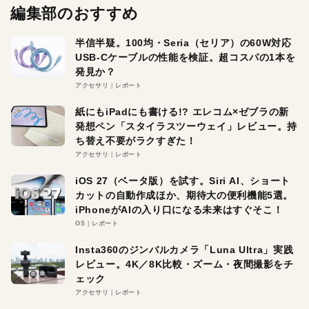
編集部のおすすめ
半信半疑。100均・Seria（セリア）の60W対応
USB-Cケーブルの性能を検証。超コスパの1本を
発見か？
アクセサリ
レポート
紙にもiPadにも書ける!? エレコム×ゼブラの新
発想ペン「スタイラスツーウェイ」レビュー。持
ち替え不要がラクすぎた！
アクセサリ
レポート
iOS 27（ベータ版）を試す。Siri AI、ショート
カットの自動作成ほか、期待大の便利機能5選。
iPhoneがAIの入り口になる未来はすぐそこ！
OS
レポート
Insta360のジンバルカメラ「Luna Ultra」実践
レビュー。4K／8K比較・ズーム・夜間撮影をチ
ェック
アクセサリ
レポート